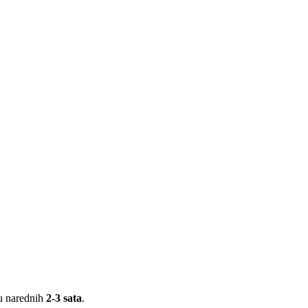
 u narednih
2-3 sata
.