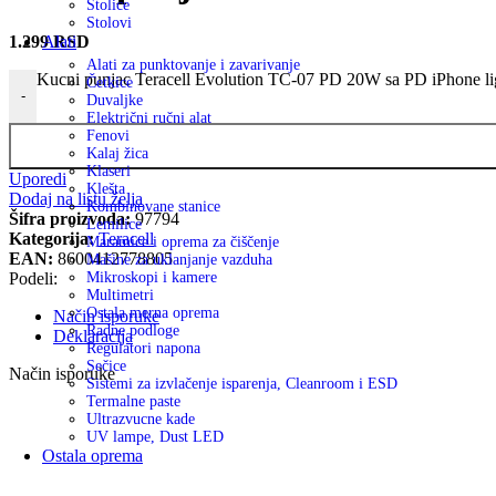
Stolice
Stolovi
1.299
RSD
Alati
Alati za punktovanje i zavarivanje
Kucni punjac Teracell Evolution TC-07 PD 20W sa PD iPhone lig
Četkice
-
Duvaljke
Električni ručni alat
Fenovi
Kalaj žica
Klaseri
Uporedi
Klešta
Dodaj na listu želja
Kombinovane stanice
Šifra proizvoda:
97794
Lemilice
Kategorija:
Teracell
Maramice i oprema za čiščenje
EAN:
8600412778805
Mašine za uklanjanje vazduha
Podeli:
Mikroskopi i kamere
Multimetri
Ostala merna oprema
Način isporuke
Radne podloge
Deklaracija
Regulatori napona
Sečice
Način isporuke
Sistemi za izvlačenje isparenja, Cleanroom i ESD
Termalne paste
Ultrazvucne kade
UV lampe, Dust LED
Ostala oprema