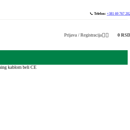
📞
Telefon:
+381 69 767 20
Prijava / Registracija
0
RS
ning kablom beli CE