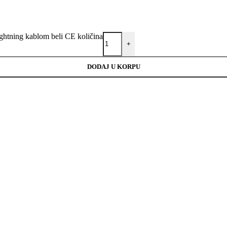
htning kablom beli CE količina
+
DODAJ U KORPU