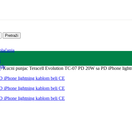
Pretraži
plaćanja
a
t
vis
l
/
Kucni punjac Teracell Evolution TC-07 PD 20W sa PD iPhone light