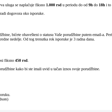
Ova uluga se naplaćuje fiksno
1.000 rsd
u periodu do od
9h
do
18h
i to
radi dogovora oko isporuke.
žbine, bićete obavešteni o statusu Vaše porudžbine putem email-a. Per
edne nedelje. Od tog trenutka rok isporuke je 3 radna dana.
osi fiksno
450 rsd
.
rudžbine kako bi ste imali uvid u tačan iznos svoje porudžbine.
poruku.
užbom
)