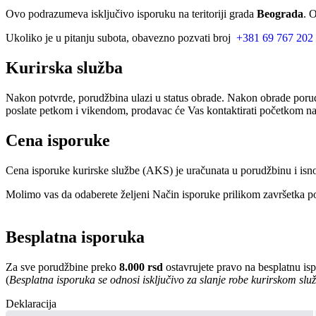
Ovo podrazumeva isključivo isporuku na teritoriji grada
Beograda
. 
Ukoliko je u pitanju subota, obavezno pozvati broj
+381 69 767 202
Kurirska služba
Nakon potvrde, porudžbina ulazi u status obrade. Nakon obrade porud
poslate petkom i vikendom, prodavac će Vas kontaktirati početkom nar
Cena isporuke
Cena isporuke kurirske službe (AKS) je uračunata u porudžbinu i isn
Molimo vas da odaberete željeni Način isporuke prilikom završetka po
Besplatna isporuka
Za sve porudžbine preko
8.000 rsd
ostavrujete pravo na besplatnu is
(
Besplatna isporuka se odnosi isključivo za slanje robe kurirskom sl
Deklaracija