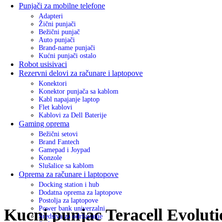
Punjači za mobilne telefone
Adapteri
Žični punjači
Bežični punjač
Auto punjači
Brand-name punjači
Kućni punjači ostalo
Robot usisivaci
Rezervni delovi za računare i laptopove
Konektori
Konektor punjača sa kablom
Kabl napajanje laptop
Flet kablovi
Kablovi za Dell Baterije
Gaming oprema
Bežični setovi
Brand Fantech
Gamepad i Joypad
Konzole
Slušalice sa kablom
Oprema za računare i laptopove
Docking station i hub
Dodatna oprema za laptopove
Postolja za laptopove
Power bank univerzalni
Kucni punjac Teracell Evolut
Sredstva za održavanje