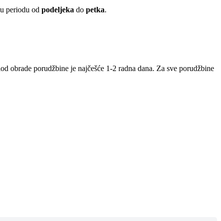
 u periodu od
podeljeka
do
petka
.
iod obrade porudžbine je najčešće 1-2 radna dana. Za sve porudžbine