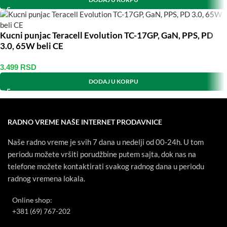
Kucni punjac Teracell Evolution TC-17GP, GaN, PPS, PD
3.0, 65W beli CE
3.499
RSD
DODAJ U KORPU
RADNO VREME NAŠE INTERNET PRODAVNICE
Naše radno vreme je svih 7 dana u nedelji od 00-24h. U tom
periodu možete vršiti porudžbine putem sajta, dok nas na
telefone možete kontaktirati svakog radnog dana u periodu
radnog vremena lokala.
Online shop:
+381 (69) 767-202