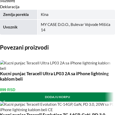
službom
)
Deklaracija
Zemlja porekla
Kina
MY CASE D.O.O., Bulevar Vojvode Mišića
Uvoznik
14
Povezani proizvodi
Kucni punjac Teracell Ultra LP03 2A sa iPhone lightning
kablom beli
899
RSD
DODAJ U KORPU