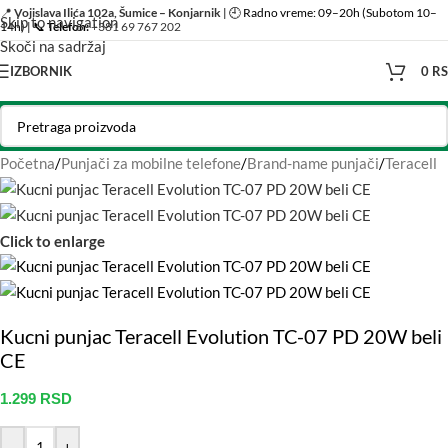
📍
Vojislava Ilića 102a, Šumice – Konjarnik
| 🕘 Radno vreme: 09–20h (Subotom 10–
Skip to navigation
14h) | 📞
Telefon:
+381 69 767 202
Skoči na sadržaj
IZBORNIK
0
R
Početna
/
Punjači za mobilne telefone
/
Brand-name punjači
/
Teracell
Click to enlarge
Kucni punjac Teracell Evolution TC-07 PD 20W beli
CE
1.299
RSD
-
+