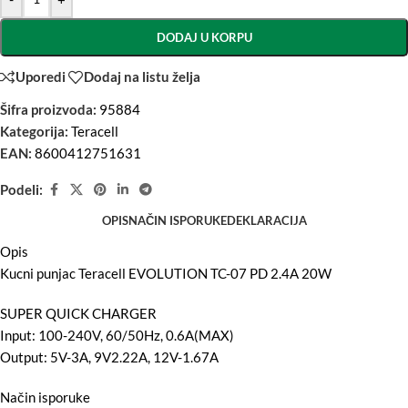
DODAJ U KORPU
Uporedi
Dodaj na listu želja
Šifra proizvoda:
95884
Kategorija:
Teracell
EAN:
8600412751631
Podeli:
OPIS
NAČIN ISPORUKE
DEKLARACIJA
Opis
Kucni punjac Teracell EVOLUTION TC-07 PD 2.4A 20W
SUPER QUICK CHARGER
Input: 100-240V, 60/50Hz, 0.6A(MAX)
Output: 5V-3A, 9V2.22A, 12V-1.67A
Način isporuke