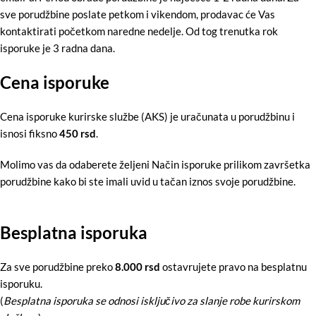
sve porudžbine poslate petkom i vikendom, prodavac će Vas
kontaktirati početkom naredne nedelje. Od tog trenutka rok
isporuke je 3 radna dana.
Cena isporuke
Cena isporuke kurirske službe (AKS) je uračunata u porudžbinu i
isnosi fiksno
450 rsd
.
Molimo vas da odaberete željeni Način isporuke prilikom završetka
porudžbine kako bi ste imali uvid u tačan iznos svoje porudžbine.
Besplatna isporuka
Za sve porudžbine preko
8.000 rsd
ostavrujete pravo na besplatnu
isporuku.
(
Besplatna isporuka se odnosi isključivo za slanje robe kurirskom