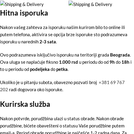
Hitna isporuka
Nakon vašeg zahteva za isporuku našim kurirom bilo to online ili
putem telefona, aktivira se opcija brze isporuke sto podrazumeva
isporuku u narednih
2-3 sata
.
Ovo podrazumeva isključivo isporuku na teritoriji grada
Beograda
.
Ova uluga se naplaćuje fiksno
1.000 rsd
u periodu do od
9h
do
18h
i
to u periodu od
podeljeka
do
petka
.
Ukoliko je u pitanju subota, obavezno pozvati broj
+381 69 767
202
radi dogovora oko isporuke.
Kurirska služba
Nakon potvrde, porudžbina ulazi u status obrade. Nakon obrade
porudžbine, bićete obavešteni o statusu Vaše porudžbine putem
email-a. Period obrade porudžbine je najčešće 1-2 radna dana. Za