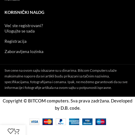
KORISNIČKI NALOG
Već ste registrovani?
Ulogujte se sada
Registracija
Zaboravljena lozinka
Sve cene na ovom sajtu iskazane su u dinarima. Bitcom Computers ulaže
maksimalne napore da svi artikli budu prikazani sa tačnim nazivima,
specifikacijama, fotografijama i cenama. Ipak, ne možemo garantovati da su sve
informacije i fotografije artikala na ovom sajtu u potpunosti ispravne.
Copyright ©
BITCOM computers
. Sva prava zadržana. Developed
by
D.B. code
.