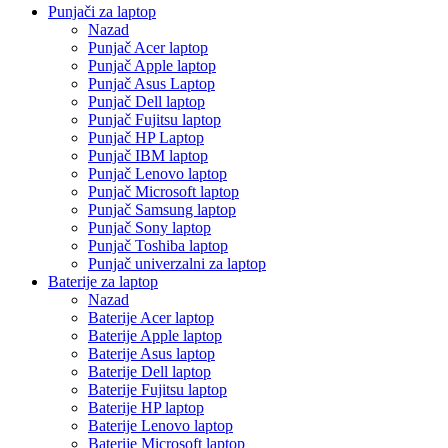
Punjači za laptop
Nazad
Punjač Acer laptop
Punjač Apple laptop
Punjač Asus Laptop
Punjač Dell laptop
Punjač Fujitsu laptop
Punjač HP Laptop
Punjač IBM laptop
Punjač Lenovo laptop
Punjač Microsoft laptop
Punjač Samsung laptop
Punjač Sony laptop
Punjač Toshiba laptop
Punjač univerzalni za laptop
Baterije za laptop
Nazad
Baterije Acer laptop
Baterije Apple laptop
Baterije Asus laptop
Baterije Dell laptop
Baterije Fujitsu laptop
Baterije HP laptop
Baterije Lenovo laptop
Baterije Microsoft laptop