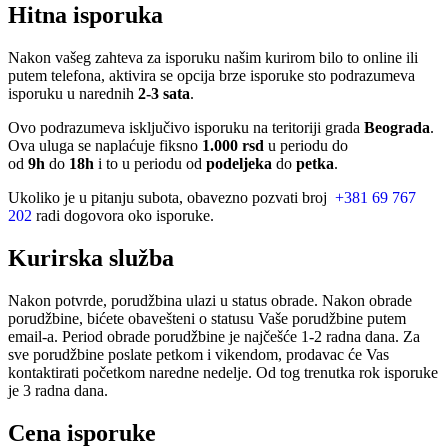
Hitna isporuka
Nakon vašeg zahteva za isporuku našim kurirom bilo to online ili
putem telefona, aktivira se opcija brze isporuke sto podrazumeva
isporuku u narednih
2-3 sata
.
Ovo podrazumeva isključivo isporuku na teritoriji grada
Beograda
.
Ova uluga se naplaćuje fiksno
1.000 rsd
u periodu do
od
9h
do
18h
i to u periodu od
podeljeka
do
petka
.
Ukoliko je u pitanju subota, obavezno pozvati broj
+381 69 767
202
radi dogovora oko isporuke.
Kurirska služba
Nakon potvrde, porudžbina ulazi u status obrade. Nakon obrade
porudžbine, bićete obavešteni o statusu Vaše porudžbine putem
email-a. Period obrade porudžbine je najčešće 1-2 radna dana. Za
sve porudžbine poslate petkom i vikendom, prodavac će Vas
kontaktirati početkom naredne nedelje. Od tog trenutka rok isporuke
je 3 radna dana.
Cena isporuke