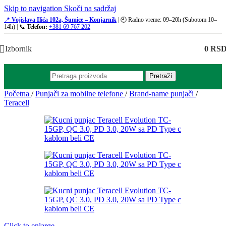
Skip to navigation
Skoči na sadržaj
📍
Vojislava Ilića 102a, Šumice – Konjarnik
| 🕘 Radno vreme: 09–20h (Subotom 10–
14h) | 📞
Telefon:
+381 69 767 202
Izbornik
0
RS
Pretraži
Početna
/
Punjači za mobilne telefone
/
Brand-name punjači
/
Teracell
Click to enlarge