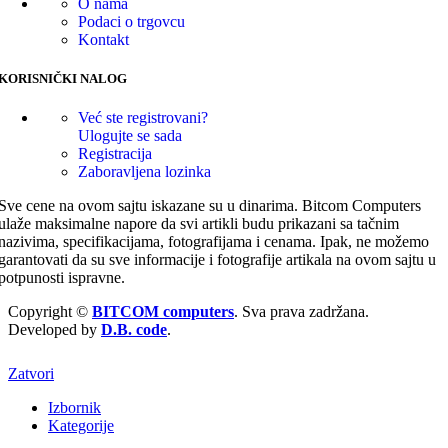
O nama
Podaci o trgovcu
Kontakt
KORISNIČKI NALOG
Već ste registrovani?
Ulogujte se sada
Registracija
Zaboravljena lozinka
Sve cene na ovom sajtu iskazane su u dinarima. Bitcom Computers
ulaže maksimalne napore da svi artikli budu prikazani sa tačnim
nazivima, specifikacijama, fotografijama i cenama. Ipak, ne možemo
garantovati da su sve informacije i fotografije artikala na ovom sajtu u
potpunosti ispravne.
Copyright ©
BITCOM computers
. Sva prava zadržana.
Developed by
D.B. code
.
Zatvori
Izbornik
Kategorije