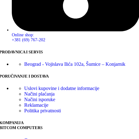
Online shop:
+381 (69) 767-202
PRODAVNICA I SERVIS
Beograd - Vojislava Ilića 102a, Šumice – Konjarnik
PORUČIVANJE I DOSTAVA
Uslovi kupovine i dodatne informacije
Načini plaćanja
Načini isporuke
Reklamacije
Politika privatnosti
KOMPANIJA
BITCOM COMPUTERS