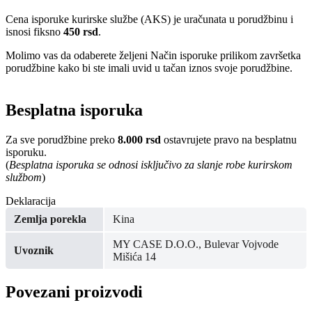
Cena isporuke kurirske službe (AKS) je uračunata u porudžbinu i
isnosi fiksno
450 rsd
.
Molimo vas da odaberete željeni Način isporuke prilikom završetka
porudžbine kako bi ste imali uvid u tačan iznos svoje porudžbine.
Besplatna isporuka
Za sve porudžbine preko
8.000 rsd
ostavrujete pravo na besplatnu
isporuku.
(
Besplatna isporuka se odnosi isključivo za slanje robe kurirskom
službom
)
Deklaracija
Zemlja porekla
Kina
MY CASE D.O.O., Bulevar Vojvode
Uvoznik
Mišića 14
Povezani proizvodi