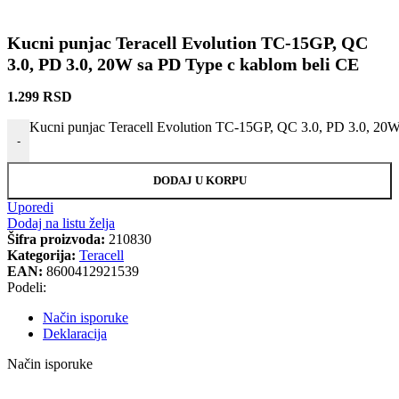
Kucni punjac Teracell Evolution TC-15GP, QC
3.0, PD 3.0, 20W sa PD Type c kablom beli CE
1.299
RSD
Kucni punjac Teracell Evolution TC-15GP, QC 3.0, PD 3.0, 20W
-
DODAJ U KORPU
Uporedi
Dodaj na listu želja
Šifra proizvoda:
210830
Kategorija:
Teracell
EAN:
8600412921539
Podeli:
Način isporuke
Deklaracija
Način isporuke