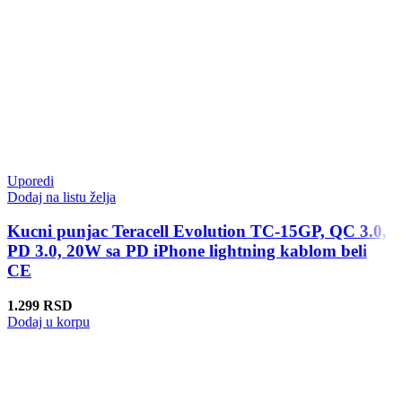
Uporedi
Dodaj na listu želja
Kucni punjac Teracell Evolution TC-15GP, QC 3.0,
PD 3.0, 20W sa PD iPhone lightning kablom beli
CE
1.299
RSD
Dodaj u korpu