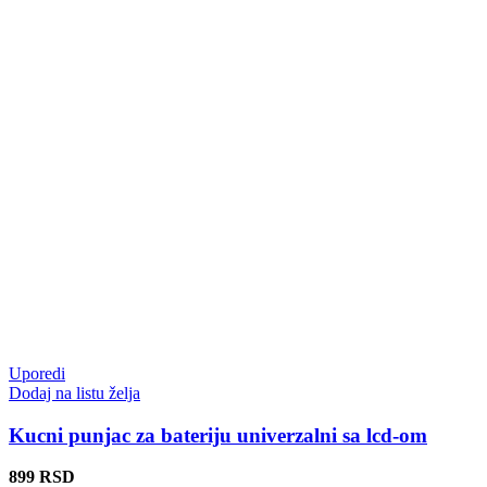
Uporedi
Dodaj na listu želja
Kucni punjac za bateriju univerzalni sa lcd-om
899
RSD