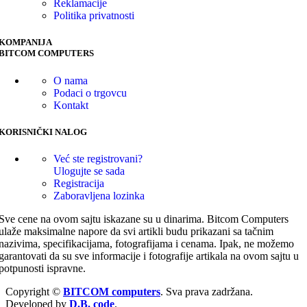
Reklamacije
Politika privatnosti
KOMPANIJA
BITCOM COMPUTERS
O nama
Podaci o trgovcu
Kontakt
KORISNIČKI NALOG
Već ste registrovani?
Ulogujte se sada
Registracija
Zaboravljena lozinka
Sve cene na ovom sajtu iskazane su u dinarima. Bitcom Computers
ulaže maksimalne napore da svi artikli budu prikazani sa tačnim
nazivima, specifikacijama, fotografijama i cenama. Ipak, ne možemo
garantovati da su sve informacije i fotografije artikala na ovom sajtu u
potpunosti ispravne.
Copyright ©
BITCOM computers
. Sva prava zadržana.
Developed by
D.B. code
.