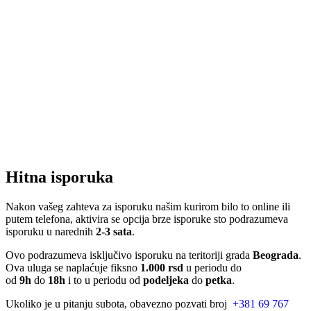
Hitna isporuka
Nakon vašeg zahteva za isporuku našim kurirom bilo to online ili
putem telefona, aktivira se opcija brze isporuke sto podrazumeva
isporuku u narednih
2-3 sata
.
Ovo podrazumeva isključivo isporuku na teritoriji grada
Beograda
.
Ova uluga se naplaćuje fiksno
1.000 rsd
u periodu do
od
9h
do
18h
i to u periodu od
podeljeka
do
petka
.
Ukoliko je u pitanju subota, obavezno pozvati broj
+381 69 767