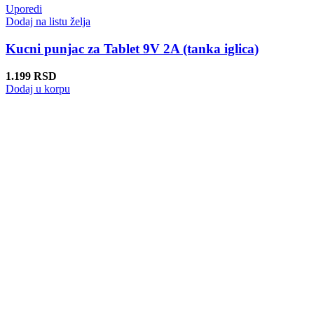
Uporedi
Dodaj na listu želja
Kucni punjac za Tablet 9V 2A (tanka iglica)
1.199
RSD
Dodaj u korpu