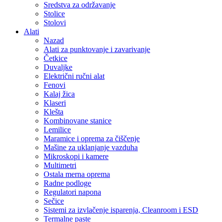
Sredstva za održavanje
Stolice
Stolovi
Alati
Nazad
Alati za punktovanje i zavarivanje
Četkice
Duvaljke
Električni ručni alat
Fenovi
Kalaj žica
Klaseri
Klešta
Kombinovane stanice
Lemilice
Maramice i oprema za čiščenje
Mašine za uklanjanje vazduha
Mikroskopi i kamere
Multimetri
Ostala merna oprema
Radne podloge
Regulatori napona
Sečice
Sistemi za izvlačenje isparenja, Cleanroom i ESD
Termalne paste