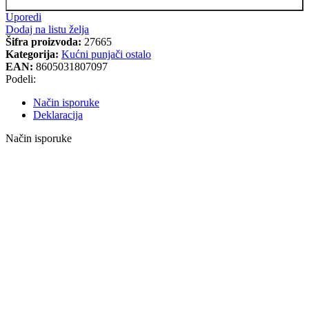
Uporedi
Dodaj na listu želja
Šifra proizvoda:
27665
Kategorija:
Kućni punjači ostalo
EAN:
8605031807097
Podeli:
Način isporuke
Deklaracija
Način isporuke