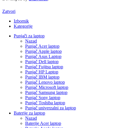
Zatvori
Izbornik
Kategorije
Punjači za laptop
Nazad
Punjač Acer laptop
Punjač Apple laptop
Punjač Asus Laptop
Punjač Dell laptop
Punjač Fujitsu laptop
Punjač HP Laptop
Punjač IBM laptop
Punjač Lenovo laptop
Punjač Microsoft laptop
Punjač Samsung laptop
Punjač Sony laptop
Punjač Toshiba laptop
Punjač univerzalni za laptop
Baterije za laptop
Nazad
Baterije Acer laptop