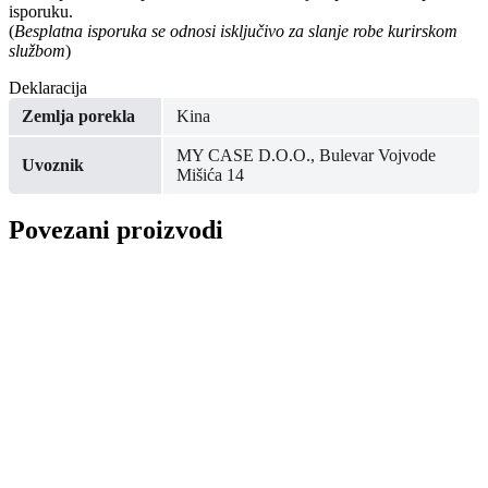
isporuku.
(
Besplatna isporuka se odnosi isključivo za slanje robe kurirskom
službom
)
Deklaracija
Zemlja porekla
Kina
MY CASE D.O.O., Bulevar Vojvode
Uvoznik
Mišića 14
Povezani proizvodi