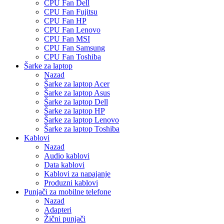
CPU Fan Dell
CPU Fan Fujitsu
CPU Fan HP
CPU Fan Lenovo
CPU Fan MSI
CPU Fan Samsung
CPU Fan Toshiba
Šarke za laptop
Nazad
Šarke za laptop Acer
Šarke za laptop Asus
Šarke za laptop Dell
Šarke za laptop HP
Šarke za laptop Lenovo
Šarke za laptop Toshiba
Kablovi
Nazad
Audio kablovi
Data kablovi
Kablovi za napajanje
Produzni kablovi
Punjači za mobilne telefone
Nazad
Adapteri
Žični punjači