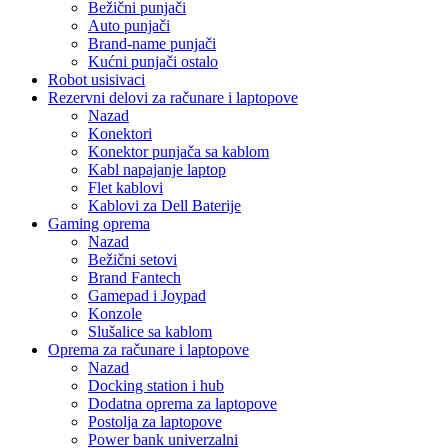
Bežični punjači
Auto punjači
Brand-name punjači
Kućni punjači ostalo
Robot usisivaci
Rezervni delovi za računare i laptopove
Nazad
Konektori
Konektor punjača sa kablom
Kabl napajanje laptop
Flet kablovi
Kablovi za Dell Baterije
Gaming oprema
Nazad
Bežični setovi
Brand Fantech
Gamepad i Joypad
Konzole
Slušalice sa kablom
Oprema za računare i laptopove
Nazad
Docking station i hub
Dodatna oprema za laptopove
Postolja za laptopove
Power bank univerzalni