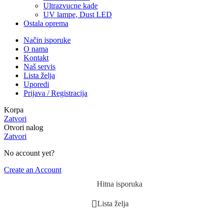
Ultrazvucne kade
UV lampe, Dust LED
Ostala oprema
Način isporuke
O nama
Kontakt
Naš servis
Lista želja
Uporedi
Prijava / Registracija
Korpa
Zatvori
Otvori nalog
Zatvori
No account yet?
Create an Account
Hitna isporuka
Lista želja