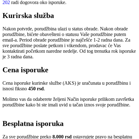
202
radi dogovora oko isporuke.
Kurirska služba
Nakon potvrde, porudžbina ulazi u status obrade. Nakon obrade
porudžbine, bićete obavešteni o statusu Vaše porudžbine putem
email-a. Period obrade porudžbine je najčešće 1-2 radna dana. Za
sve porudžbine poslate petkom i vikendom, prodavac će Vas
kontaktirati početkom naredne nedelje. Od tog trenutka rok isporuke
je 3 radna dana.
Cena isporuke
Cena isporuke kurirske službe (AKS) je uračunata u porudžbinu i
isnosi fiksno
450 rsd
.
Molimo vas da odaberete željeni Način isporuke prilikom završetka
porudžbine kako bi ste imali uvid u tačan iznos svoje porudžbine.
Besplatna isporuka
Za sve porudžbine preko
8.000 rsd
ostavrujete pravo na besplatnu