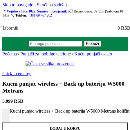
Skip to navigation
Skoči na sadržaj
📍
Vojislava Ilića 102a, Šumice – Konjarnik
| 🕘 Radno vreme: 09–20h (Subotom 10–
14h) | 📞
Telefon:
+381 69 767 202
Izbornik
0
RS
Pretraži
Početna
/
Punjači za mobilne telefone
/
Kućni punjači ostalo
Click to enlarge
Kucni punjac wireless + Back up baterija W5000
Metrans
5.999
RSD
Kucni punjac wireless + Back up baterija W5000 Metrans količin
-
DODAJ U KORPU