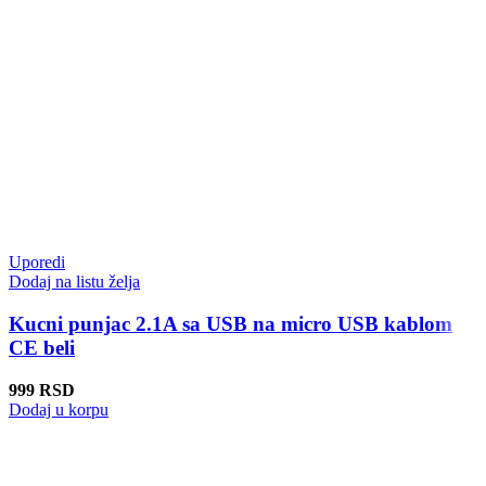
Uporedi
Dodaj na listu želja
Kucni punjac 2.1A sa USB na micro USB kablom
CE beli
999
RSD
Dodaj u korpu