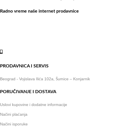
Radno vreme naše internet prodavnice
Naše radno vreme je svih 7 dana u nedelji od 00-24h. U tom periodu
možete vršiti porudžbine putem sajta, dok nas na telefone možete
kontaktirati svakog radnog dana u periodu radnog vremena lokala.
Online shop:
+381 (69) 767-202
PRODAVNICA I SERVIS
Beograd - Vojislava Ilića 102a, Šumice – Konjarnik
PORUČIVANJE I DOSTAVA
Uslovi kupovine i dodatne informacije
Načini plaćanja
Načini isporuke