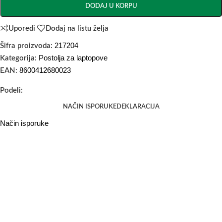
DODAJ U KORPU
Uporedi
Dodaj na listu želja
217204
Šifra proizvoda:
Postolja za laptopove
Kategorija:
8600412680023
EAN:
Podeli:
NAČIN ISPORUKE
DEKLARACIJA
Način isporuke