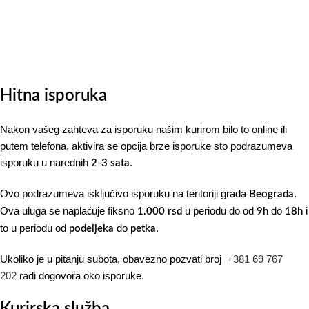
Hitna isporuka
Nakon vašeg zahteva za isporuku našim kurirom bilo to online ili
putem telefona, aktivira se opcija brze isporuke sto podrazumeva
isporuku u narednih
.
2-3 sata
Ovo podrazumeva isključivo isporuku na teritoriji grada
.
Beograda
Ova uluga se naplaćuje fiksno
u periodu do od
do
i
1.000 rsd
9h
18h
to u periodu od
do
.
podeljeka
petka
Ukoliko je u pitanju subota, obavezno pozvati broj
+381 69 767
202
radi dogovora oko isporuke.
Kurirska služba