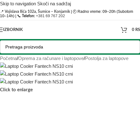
Skip to navigation
Skoči na sadržaj
📍
| 🕘 Radno vreme: 09–20h (Subotom
Vojislava Ilića 102a, Šumice – Konjarnik
10–14h) | 📞
+381 69 767 202
Telefon:
IZBORNIK
0
R
Početna
/
Oprema za računare i laptopove
/
Postolja za laptopove
Click to enlarge