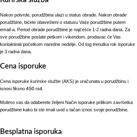
Nakon potvrde, porudžbina ulazi u status obrade. Nakon obrade
porudžbine, bićete obavešteni o statusu Vaše porudžbine putem
email-a. Period obrade porudžbine je najčešće 1-2 radna dana. Za
sve porudžbine poslate petkom i vikendom, prodavac će Vas
kontaktirati početkom naredne nedelje. Od tog trenutka rok isporuke
je 3 radna dana.
Cena isporuke
Cena isporuke kurirske službe (AKS) je uračunata u porudžbinu i
isnosi fiksno
.
450 rsd
Molimo vas da odaberete željeni Način isporuke prilikom završetka
porudžbine kako bi ste imali uvid u tačan iznos svoje porudžbine.
Besplatna isporuka