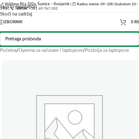
📍
Vojislava Ilića 102a, Šumice – Konjarnik
| 🕘 Radno vreme: 09–20h (Subotom 10–
Skip to navigation
14h) | 📞
Telefon:
+381 69 767 202
Skoči na sadržaj
IZBORNIK
0
R
Početna
/
Oprema za računare i laptopove
/
Postolja za laptopove