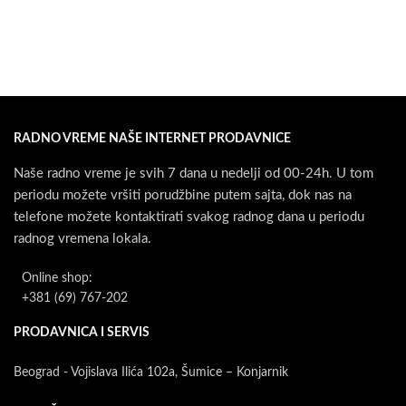
RADNO VREME NAŠE INTERNET PRODAVNICE
Naše radno vreme je svih 7 dana u nedelji od 00-24h. U tom
periodu možete vršiti porudžbine putem sajta, dok nas na
telefone možete kontaktirati svakog radnog dana u periodu
radnog vremena lokala.
Online shop:
+381 (69) 767-202
PRODAVNICA I SERVIS
Beograd - Vojislava Ilića 102a, Šumice – Konjarnik