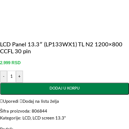
LCD Panel 13.3″ (LP133WX1) TL N2 1200×800
CCFL 30 pin
2.999
RSD
-
+
DODAJ U KORPU
Uporedi
Dodaj na listu želja
Šifra proizvoda:
806844
Kategorije:
LCD
,
LCD screen 13.3"