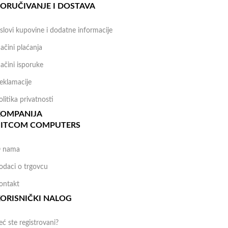
ORUČIVANJE I DOSTAVA
slovi kupovine i dodatne informacije
ačini plaćanja
ačini isporuke
eklamacije
olitika privatnosti
KOMPANIJA
BITCOM COMPUTERS
 nama
odaci o trgovcu
ontakt
ORISNIČKI NALOG
eć ste registrovani?