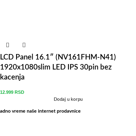
LCD Panel 16.1″ (NV161FHM-N41)
1920x1080slim LED IPS 30pin bez
kacenja
12.999
RSD
Dodaj u korpu
adno vreme naše internet prodavnice
aše radno vreme je svih 7 dana u nedelji od 00-24h. U tom periodu
ožete vršiti porudžbine putem sajta, dok nas na telefone možete