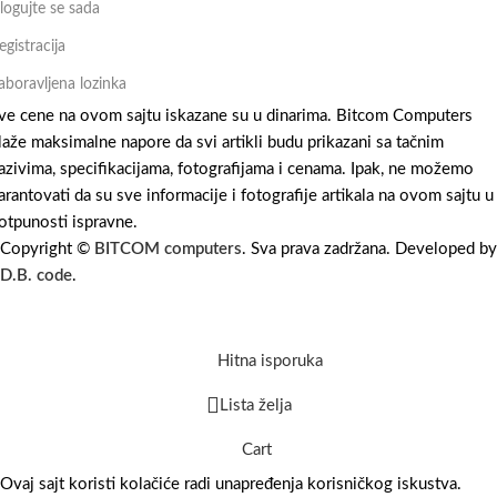
logujte se sada
egistracija
aboravljena lozinka
ve cene na ovom sajtu iskazane su u dinarima. Bitcom Computers
laže maksimalne napore da svi artikli budu prikazani sa tačnim
azivima, specifikacijama, fotografijama i cenama. Ipak, ne možemo
arantovati da su sve informacije i fotografije artikala na ovom sajtu u
otpunosti ispravne.
Copyright ©
BITCOM computers
. Sva prava zadržana. Developed by
D.B. code
.
Hitna isporuka
Lista želja
Cart
Ovaj sajt koristi kolačiće radi unapređenja korisničkog iskustva.