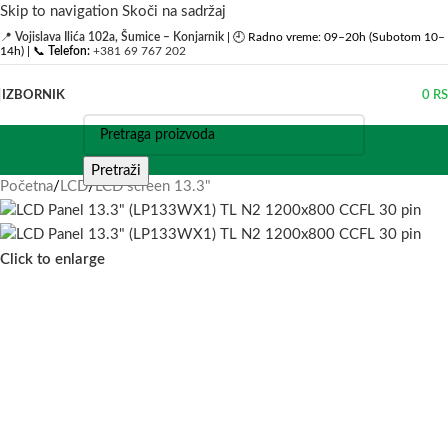
Skip to navigation
Skoči na sadržaj
📍
Vojislava Ilića 102a, Šumice – Konjarnik
| 🕘 Radno vreme: 09–20h (Subotom 10–
14h) | 📞
Telefon:
+381 69 767 202
IZBORNIK
0
R
Pretraži
Početna
/
LCD
/
LCD screen 13.3"
Click to enlarge