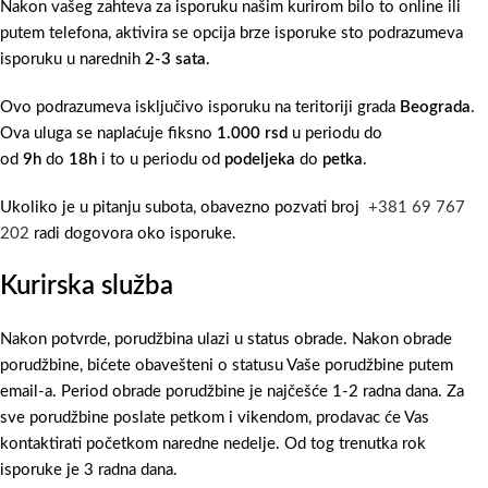
Nakon vašeg zahteva za isporuku našim kurirom bilo to online ili
putem telefona, aktivira se opcija brze isporuke sto podrazumeva
isporuku u narednih
2-3 sata
.
Ovo podrazumeva isključivo isporuku na teritoriji grada
Beograda
.
Ova uluga se naplaćuje fiksno
1.000 rsd
u periodu do
od
9h
do
18h
i to u periodu od
podeljeka
do
petka
.
Ukoliko je u pitanju subota, obavezno pozvati broj
+381 69 767
202
radi dogovora oko isporuke.
Kurirska služba
Nakon potvrde, porudžbina ulazi u status obrade. Nakon obrade
porudžbine, bićete obavešteni o statusu Vaše porudžbine putem
email-a. Period obrade porudžbine je najčešće 1-2 radna dana. Za
sve porudžbine poslate petkom i vikendom, prodavac će Vas
kontaktirati početkom naredne nedelje. Od tog trenutka rok
isporuke je 3 radna dana.