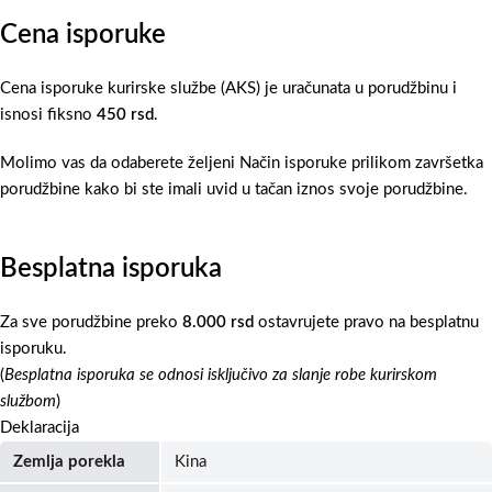
Cena isporuke
Cena isporuke kurirske službe (AKS) je uračunata u porudžbinu i
isnosi fiksno
450 rsd
.
Molimo vas da odaberete željeni Način isporuke prilikom završetka
porudžbine kako bi ste imali uvid u tačan iznos svoje porudžbine.
Besplatna isporuka
Za sve porudžbine preko
8.000 rsd
ostavrujete pravo na besplatnu
isporuku.
(
Besplatna isporuka se odnosi isključivo za slanje robe kurirskom
službom
)
Deklaracija
Zemlja porekla
Kina