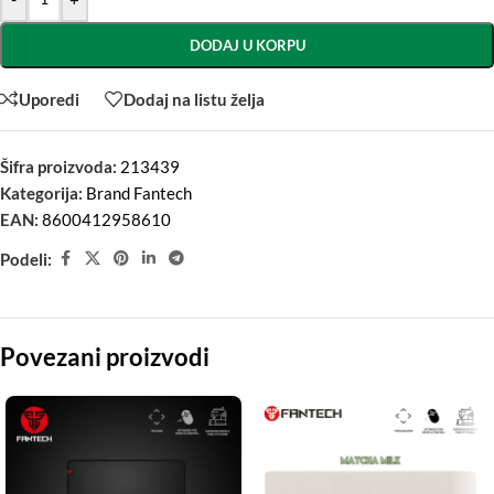
DODAJ U KORPU
Uporedi
Dodaj na listu želja
Šifra proizvoda:
213439
Kategorija:
Brand Fantech
EAN:
8600412958610
Podeli:
Povezani proizvodi