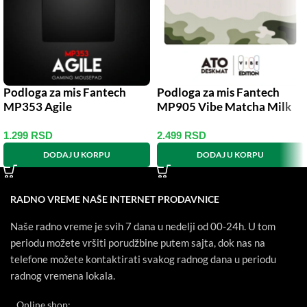
Podloga za mis Fantech
Podloga za mis Fantech
MP353 Agile
MP905 Vibe Matcha Milk
1.299
RSD
2.499
RSD
DODAJ U KORPU
DODAJ U KORPU
RADNO VREME NAŠE INTERNET PRODAVNICE
Naše radno vreme je svih 7 dana u nedelji od 00-24h. U tom
periodu možete vršiti porudžbine putem sajta, dok nas na
telefone možete kontaktirati svakog radnog dana u periodu
radnog vremena lokala.
Online shop: