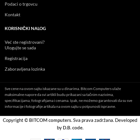
Podaci o trgovcu
Kontakt
KORISNIČKI NALOG
Već ste registrovani?
Ulogujte se sada
Registracija
Zaboravljena lozinka
Sve cene na ovom sajtu iskazane su u dinarima. Bitcom Computers ulaže
maksimalne napore da svi artikli budu prikazani sa tačnim nazivima,
specifikacijama, fotografijama i cenama. Ipak, ne možemo garantovati da su sve
informacije i fotografije artikala na ovom sajtu u potpunosti ispravne.
Copyright ©
BITCOM computers
. Sva prava zadržana. Developed
by
D.B. code
.