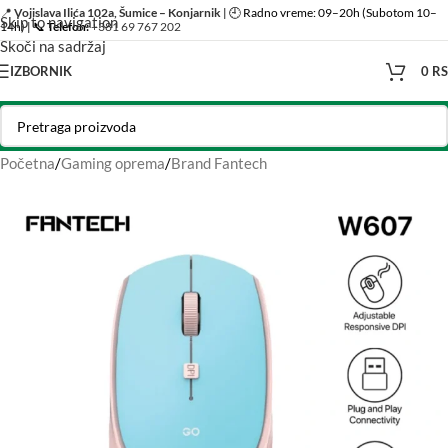
📍
Vojislava Ilića 102a, Šumice – Konjarnik
| 🕘 Radno vreme: 09–20h (Subotom 10–
Skip to navigation
14h) | 📞
Telefon:
+381 69 767 202
Skoči na sadržaj
IZBORNIK
0
R
Početna
/
Gaming oprema
/
Brand Fantech