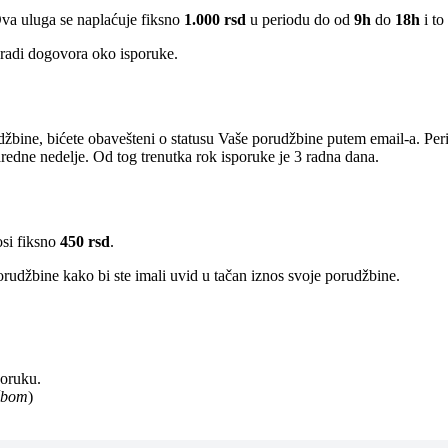
Ova uluga se naplaćuje fiksno
1.000 rsd
u periodu do od
9h
do
18h
i to
radi dogovora oko isporuke.
žbine, bićete obavešteni o statusu Vaše porudžbine putem email-a. Per
edne nedelje. Od tog trenutka rok isporuke je 3 radna dana.
osi fiksno
450 rsd
.
rudžbine kako bi ste imali uvid u tačan iznos svoje porudžbine.
poruku.
užbom
)