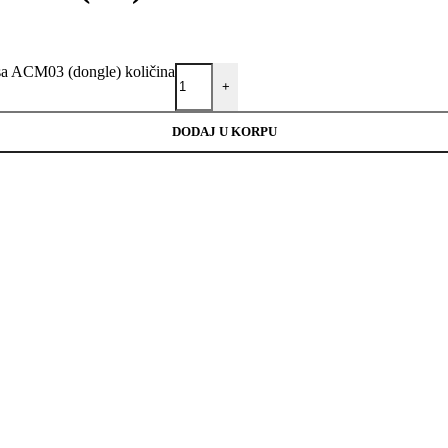
sa ACM03 (dongle) količina
+
DODAJ U KORPU