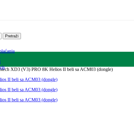
Pretraži
plaćanja
a
t
vis
ntech XD3 (V3) PRO 8K Helios II beli sa ACM03 (dongle)