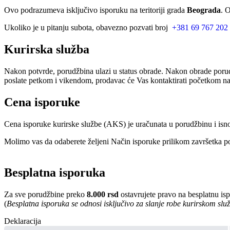
Ovo podrazumeva isključivo isporuku na teritoriji grada
Beograda
. 
Ukoliko je u pitanju subota, obavezno pozvati broj
+381 69 767 202
Kurirska služba
Nakon potvrde, porudžbina ulazi u status obrade. Nakon obrade porud
poslate petkom i vikendom, prodavac će Vas kontaktirati početkom nar
Cena isporuke
Cena isporuke kurirske službe (AKS) je uračunata u porudžbinu i isn
Molimo vas da odaberete željeni Način isporuke prilikom završetka po
Besplatna isporuka
Za sve porudžbine preko
8.000 rsd
ostavrujete pravo na besplatnu is
(
Besplatna isporuka se odnosi isključivo za slanje robe kurirskom sl
Deklaracija