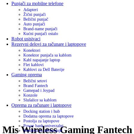
Punjači za mobilne telefone
Adapteri
Žični punjači
Bežični punjač
Auto punjači
Brand-name punjači
Kućni punjači ostalo
Robot usisivaci
Rezervni delovi za računare i laptopove
Konektori
Konektor punjača sa kablom
Kabl napajanje laptop
Flet kablovi
Kablovi za Dell Baterije
Gaming oprema
Bežični setovi
Brand Fantech
Gamepad i Joypad
Konzole
Slušalice sa kablom
Oprema za računare i laptopove
Docking station i hub
Dodatna oprema za laptopove
Postolja za laptopove
Power bank univerzalni
Mis Wireless Gaming Fantech
Sredstva za održavanje