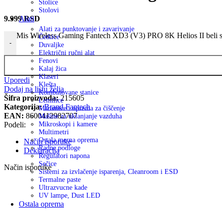
Stolice
Stolovi
9.999
RSD
Alati
Alati za punktovanje i zavarivanje
Mis Wireless Gaming Fantech XD3 (V3) PRO 8K Helios II beli 
Četkice
-
Duvaljke
Električni ručni alat
Fenovi
Kalaj žica
Klaseri
Uporedi
Klešta
Dodaj na listu želja
Kombinovane stanice
Šifra proizvoda:
215605
Lemilice
Kategorija:
Brand Fantech
Maramice i oprema za čiščenje
EAN:
8600412982707
Mašine za uklanjanje vazduha
Podeli:
Mikroskopi i kamere
Multimetri
Ostala merna oprema
Način isporuke
Radne podloge
Deklaracija
Regulatori napona
Sečice
Način isporuke
Sistemi za izvlačenje isparenja, Cleanroom i ESD
Termalne paste
Ultrazvucne kade
UV lampe, Dust LED
Ostala oprema