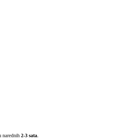
 u narednih
2-3 sata
.