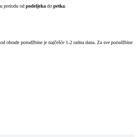
 u periodu od
podeljeka
do
petka
.
iod obrade porudžbine je najčešće 1-2 radna dana. Za sve porudžbine