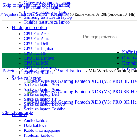
Gateway tastature za laptop
Skip to navigation
Skoči na sadržaj
HP tastature za laptop
Lenovo tastature za laptop
📍
Vojislava Ilića 102a, Šumice – Konjarnik
| 🕘 Radno vreme: 09–20h (Subotom 10–14h)
Samsung tastature za laptop
Toshiba tastature za laptop
Hladnjaci i cooleri
CPU Fan Acer
CPU Fan Asus
CPU Fan Dell
CPU Fan Fujitsu
Načini 
CPU Fan HP
O nam
CPU Fan Lenovo
Kontak
CPU Fan MSI
CPU Fan Samsung
Naš ser
Početna
/
Gaming oprema
/
Brand Fantech
/
Mis Wireless Gaming Fa
CPU Fan Toshiba
Šarke za laptop
Šarke za laptop Acer
Šarke za laptop Asus
Šarke za laptop Dell
Šarke za laptop HP
Šarke za laptop Lenovo
Šarke za laptop Toshiba
Click to enlarge
Kablovi
Audio kablovi
Data kablovi
Kablovi za napajanje
Produzni kablovi