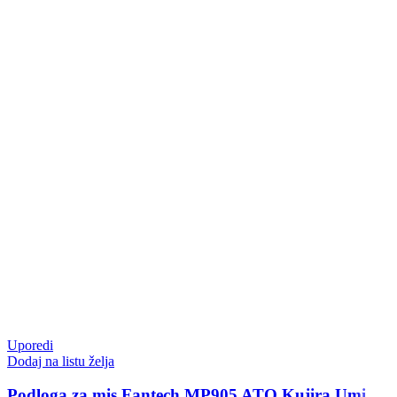
Uporedi
Dodaj na listu želja
Podloga za mis Fantech MP905 ATO Kujira Umi