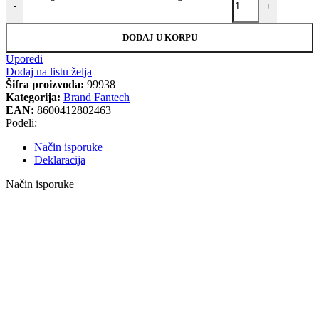
-
+
DODAJ U KORPU
Uporedi
Dodaj na listu želja
Šifra proizvoda:
99938
Kategorija:
Brand Fantech
EAN:
8600412802463
Podeli:
Način isporuke
Deklaracija
Način isporuke