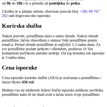
od
9h
do
18h
i to u periodu od
podeljeka
do
petka
.
Ukoliko je u pitanju subota, obavezno pozvati broj
+381 69 767
202
radi dogovora oko isporuke.
Kurirska služba
Nakon potvrde, porudžbina ulazi u status obrade. Nakon obrade
porudžbine, bićete obavešteni o statusu Vaše porudžbine putem
email-a. Period obrade porudžbine je najčešće 1-2 radna dana. Za
sve porudžbine poslate petkom i vikendom, prodavac će Vas
kontaktirati početkom naredne nedelje. Od tog trenutka rok isporuke
je 3 radna dana.
Cena isporuke
Cena isporuke kurirske službe (AKS) je uračunata u porudžbinu i
isnosi fiksno
450 rsd
.
Molimo vas da odaberete željeni Način isporuke prilikom završetka
porudžbine kako bi ste imali uvid u tačan iznos svoje porudžbine.