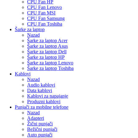
CPU Fan HP
CPU Fan Lenovo
CPU Fan MSI
CPU Fan Samsung
CPU Fan Toshiba
Šarke za laptop
Nazad
Šarke za laptop Acer
Šarke za laptop Asus
Šarke za laptop Dell
Šarke za laptop HP
Šarke za laptop Lenovo
Šarke za laptop Toshiba
Kablovi
Nazad
Audio kablovi
Data kablovi
Kablovi za napajanje
Produzni kablovi
Punjači za mobilne telefone
Nazad
Adapteri
Žični punjači
Bežični punjači
Auto punjači