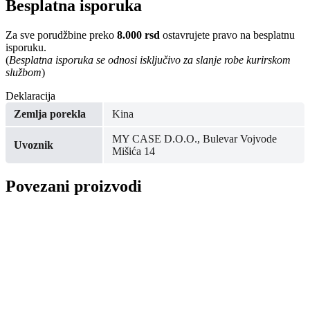
Besplatna isporuka
Za sve porudžbine preko
8.000 rsd
ostavrujete pravo na besplatnu
isporuku.
(
Besplatna isporuka se odnosi isključivo za slanje robe kurirskom
službom
)
Deklaracija
Zemlja porekla
Kina
MY CASE D.O.O., Bulevar Vojvode
Uvoznik
Mišića 14
Povezani proizvodi