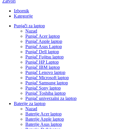
Zatvori
Izbornik
Kategorije
Punjači za laptop
Nazad
Punjač Acer laptop
Punjač Apple laptop
Punjač Asus Laptop
Punjač Dell laptop
Punjač Fujitsu laptop
Punjač HP Laptop
Punjač IBM laptop
Punjač Lenovo laptop
Punjač Microsoft laptop
Punjač Samsung laptop
Punjač Sony laptop
Punjač Toshiba laptop
Punjač univerzalni za laptop
Baterije za laptop
Nazad
Baterije Acer laptop
Baterije Apple laptop
Baterije Asus laptop