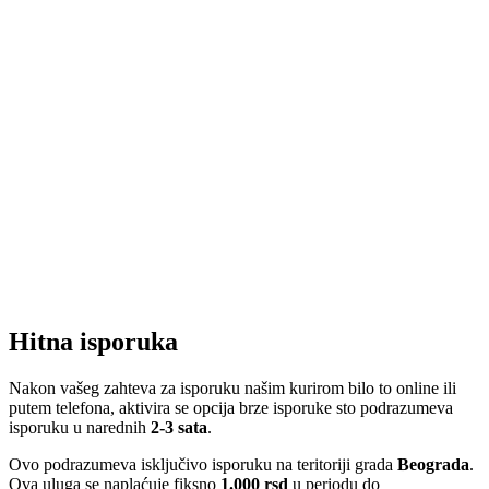
Hitna isporuka
Nakon vašeg zahteva za isporuku našim kurirom bilo to online ili
putem telefona, aktivira se opcija brze isporuke sto podrazumeva
isporuku u narednih
2-3 sata
.
Ovo podrazumeva isključivo isporuku na teritoriji grada
Beograda
.
Ova uluga se naplaćuje fiksno
1.000 rsd
u periodu do