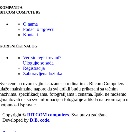
KOMPANIJA
BITCOM COMPUTERS
O nama
Podaci o trgovcu
Kontakt
KORISNIČKI NALOG
Već ste registrovani?
Ulogujte se sada
Registracija
Zaboravljena lozinka
Sve cene na ovom sajtu iskazane su u dinarima. Bitcom Computers
ulaže maksimalne napore da svi artikli budu prikazani sa tačnim
nazivima, specifikacijama, fotografijama i cenama. Ipak, ne možemo
garantovati da su sve informacije i fotografije artikala na ovom sajtu u
potpunosti ispravne.
Copyright ©
BITCOM computers
. Sva prava zadržana.
Developed by
D.B. code
.