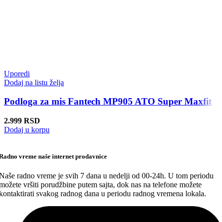
Uporedi
Dodaj na listu želja
Podloga za mis Fantech MP905 ATO Super Maxfit
2.999
RSD
Dodaj u korpu
Radno vreme naše internet prodavnice
Naše radno vreme je svih 7 dana u nedelji od 00-24h. U tom periodu
možete vršiti porudžbine putem sajta, dok nas na telefone možete
kontaktirati svakog radnog dana u periodu radnog vremena lokala.