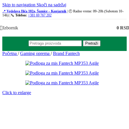
Skip to navigation
Skoči na sadržaj
📍
Vojislava Ilića 102a, Šumice – Konjarnik
| 🕘 Radno vreme: 09–20h (Subotom 10–
14h) | 📞
Telefon:
+381 69 767 202
Izbornik
0
RS
Pretraži
Početna
/
Gaming oprema
/
Brand Fantech
Click to enlarge