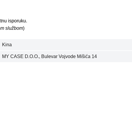
tnu isporuku.
kom službom
)
Kina
MY CASE D.O.O., Bulevar Vojvode Mišića 14