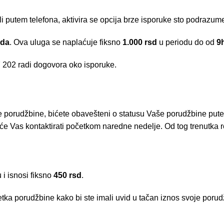
li putem telefona, aktivira se opcija brze isporuke sto podrazu
ada
. Ova uluga se naplaćuje fiksno
1.000 rsd
u periodu do od
9
 202
radi dogovora oko isporuke.
e porudžbine, bićete obavešteni o statusu Vaše porudžbine put
e Vas kontaktirati početkom naredne nedelje. Od tog trenutka r
i isnosi fiksno
450 rsd
.
tka porudžbine kako bi ste imali uvid u tačan iznos svoje porud