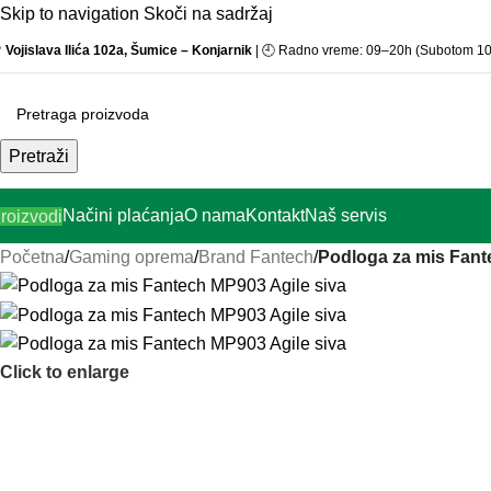
Skip to navigation
Skoči na sadržaj

Vojislava Ilića 102a, Šumice – Konjarnik
| 🕘 Radno vreme: 09–20h (Subotom 1
Pretraži
Načini plaćanja
O nama
Kontakt
Naš servis
roizvodi
Početna
/
Gaming oprema
/
Brand Fantech
/
Podloga za mis Fant
Click to enlarge