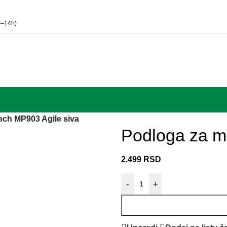
0–14h)
ech MP903 Agile siva
Podloga za m
2.499
RSD
-
+