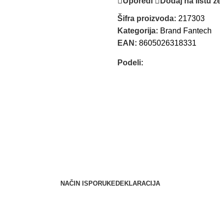
Uporedi
Dodaj na listu že
Šifra proizvoda:
217303
Kategorija:
Brand Fantech
EAN:
8605026318331
Podeli:
NAČIN ISPORUKE
DEKLARACIJA