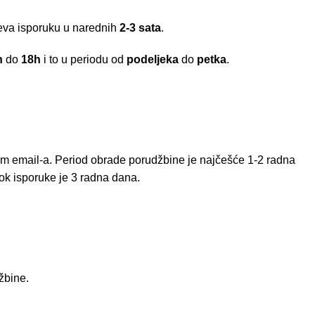
meva isporuku u narednih
2-3 sata
.
h
do
18h
i to u periodu od
podeljeka
do
petka
.
em email-a. Period obrade porudžbine je najčešće 1-2 radna
ok isporuke je 3 radna dana.
žbine.