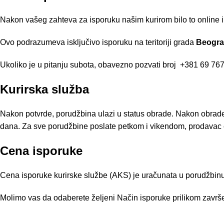
Nakon vašeg zahteva za isporuku našim kurirom bilo to online i
Ovo podrazumeva isključivo isporuku na teritoriji grada
Beogr
Ukoliko je u pitanju subota, obavezno pozvati broj
+381 69 767
Kurirska služba
Nakon potvrde, porudžbina ulazi u status obrade. Nakon obrad
dana. Za sve porudžbine poslate petkom i vikendom, prodavac ć
Cena isporuke
Cena isporuke kurirske službe (AKS) je uračunata u porudžbinu 
Molimo vas da odaberete željeni Način isporuke prilikom završe