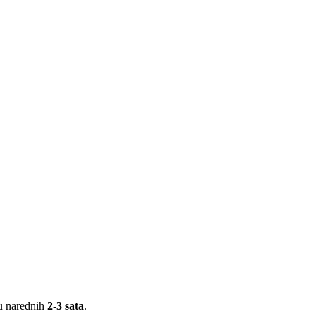
 u narednih
2-3 sata
.