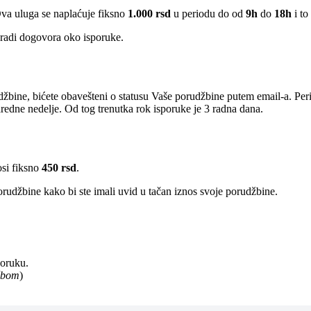
Ova uluga se naplaćuje fiksno
1.000 rsd
u periodu do od
9h
do
18h
i to
radi dogovora oko isporuke.
žbine, bićete obavešteni o statusu Vaše porudžbine putem email-a. Per
edne nedelje. Od tog trenutka rok isporuke je 3 radna dana.
osi fiksno
450 rsd
.
rudžbine kako bi ste imali uvid u tačan iznos svoje porudžbine.
poruku.
užbom
)