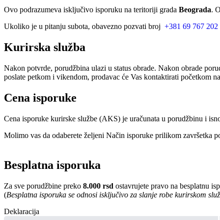
Ovo podrazumeva isključivo isporuku na teritoriji grada
Beograda
. 
Ukoliko je u pitanju subota, obavezno pozvati broj
+381 69 767 202
Kurirska služba
Nakon potvrde, porudžbina ulazi u status obrade. Nakon obrade porud
poslate petkom i vikendom, prodavac će Vas kontaktirati početkom nar
Cena isporuke
Cena isporuke kurirske službe (AKS) je uračunata u porudžbinu i isn
Molimo vas da odaberete željeni Način isporuke prilikom završetka po
Besplatna isporuka
Za sve porudžbine preko
8.000 rsd
ostavrujete pravo na besplatnu is
(
Besplatna isporuka se odnosi isključivo za slanje robe kurirskom sl
Deklaracija