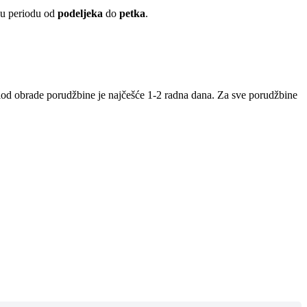
 u periodu od
podeljeka
do
petka
.
iod obrade porudžbine je najčešće 1-2 radna dana. Za sve porudžbine