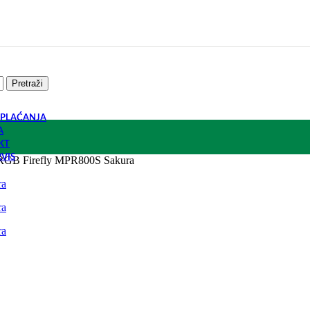
Pretraži
 PLAĆANJA
A
KT
RVIS
 RGB Firefly MPR800S Sakura