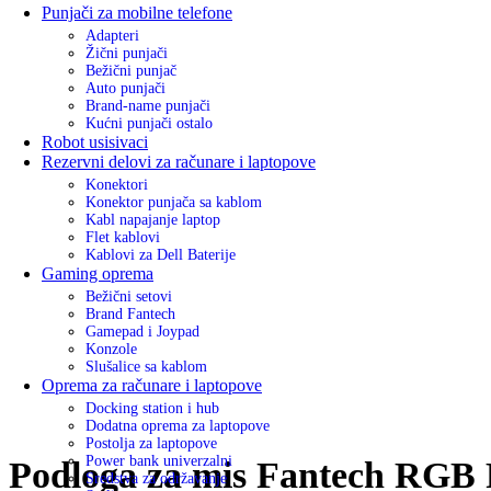
Punjači za mobilne telefone
Adapteri
Žični punjači
Bežični punjač
Auto punjači
Brand-name punjači
Kućni punjači ostalo
Robot usisivaci
Rezervni delovi za računare i laptopove
Konektori
Konektor punjača sa kablom
Kabl napajanje laptop
Flet kablovi
Kablovi za Dell Baterije
Gaming oprema
Bežični setovi
Brand Fantech
Gamepad i Joypad
Konzole
Slušalice sa kablom
Oprema za računare i laptopove
Docking station i hub
Dodatna oprema za laptopove
Postolja za laptopove
Power bank univerzalni
Podloga za mis Fantech RGB
Sredstva za održavanje