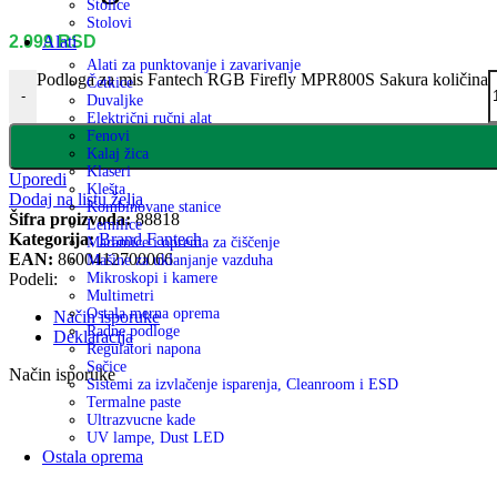
Stolice
Stolovi
2.999
RSD
Alati
Alati za punktovanje i zavarivanje
Podloga za mis Fantech RGB Firefly MPR800S Sakura količina
Četkice
-
Duvaljke
Električni ručni alat
Fenovi
Kalaj žica
Klaseri
Uporedi
Klešta
Dodaj na listu želja
Kombinovane stanice
Šifra proizvoda:
88818
Lemilice
Kategorija:
Brand Fantech
Maramice i oprema za čiščenje
EAN:
8600412700066
Mašine za uklanjanje vazduha
Podeli:
Mikroskopi i kamere
Multimetri
Ostala merna oprema
Način isporuke
Radne podloge
Deklaracija
Regulatori napona
Sečice
Način isporuke
Sistemi za izvlačenje isparenja, Cleanroom i ESD
Termalne paste
Ultrazvucne kade
UV lampe, Dust LED
Ostala oprema