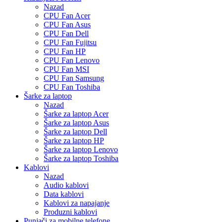
Nazad
CPU Fan Acer
CPU Fan Asus
CPU Fan Dell
CPU Fan Fujitsu
CPU Fan HP
CPU Fan Lenovo
CPU Fan MSI
CPU Fan Samsung
CPU Fan Toshiba
Šarke za laptop
Nazad
Šarke za laptop Acer
Šarke za laptop Asus
Šarke za laptop Dell
Šarke za laptop HP
Šarke za laptop Lenovo
Šarke za laptop Toshiba
Kablovi
Nazad
Audio kablovi
Data kablovi
Kablovi za napajanje
Produzni kablovi
Punjači za mobilne telefone