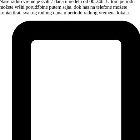
Naše radno vreme je svih 7 dana u nedelji od 00-24h. U tom periodu
možete vršiti porudžbine putem sajta, dok nas na telefone možete
kontaktirati svakog radnog dana u periodu radnog vremena lokala.