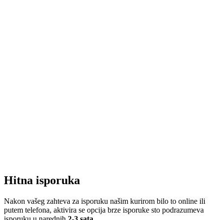
Hitna isporuka
Nakon vašeg zahteva za isporuku našim kurirom bilo to online ili
putem telefona, aktivira se opcija brze isporuke sto podrazumeva
isporuku u narednih
2-3 sata
.