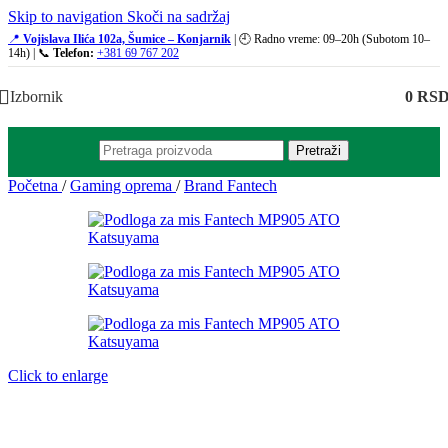
Skip to navigation
Skoči na sadržaj
📍
Vojislava Ilića 102a, Šumice – Konjarnik
| 🕘 Radno vreme: 09–20h (Subotom 10–
14h) | 📞
Telefon:
+381 69 767 202
Izbornik
0
RS
Pretraži
Početna
/
Gaming oprema
/
Brand Fantech
Click to enlarge