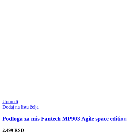
Uporedi
Dodaj na listu želja
Podloga za mis Fantech MP903 Agile space edition
2.499
RSD