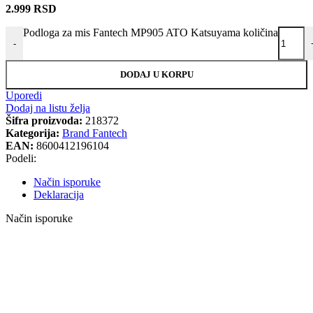
2.999
RSD
Podloga za mis Fantech MP905 ATO Katsuyama količina
-
DODAJ U KORPU
Uporedi
Dodaj na listu želja
Šifra proizvoda:
218372
Kategorija:
Brand Fantech
EAN:
8600412196104
Podeli:
Način isporuke
Deklaracija
Način isporuke