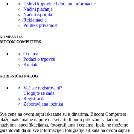
Uslovi kupovine i dodatne informacije
Načini plaćanja
Načini isporuke
Reklamacije
Politika privatnosti
KOMPANIJA
BITCOM COMPUTERS
O nama
Podaci o trgovcu
Kontakt
KORISNIČKI NALOG
Već ste registrovani?
Ulogujte se sada
Registracija
Zaboravljena lozinka
Sve cene na ovom sajtu iskazane su u dinarima. Bitcom Computers
ulaže maksimalne napore da svi artikli budu prikazani sa tačnim
nazivima, specifikacijama, fotografijama i cenama. Ipak, ne možemo
garantovati da su sve informacije i fotografije artikala na ovom sajtu u