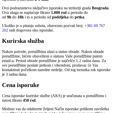
Ovo podrazumeva isključivo isporuku na teritoriji grada
Beograda
.
Ova uluga se naplaćuje fiksno
1.000 rsd
u periodu do
od
9h
do
18h
i to u periodu od
podeljeka
do
petka
.
Ukoliko je u pitanju subota, obavezno pozvati broj
+381 69 767
202
radi dogovora oko isporuke.
Kurirska služba
Nakon potvrde, porudžbina ulazi u status obrade. Nakon obrade
porudžbine, bićete obavešteni o statusu Vaše porudžbine putem
email-a. Period obrade porudžbine je najčešće 1-2 radna dana. Za
sve porudžbine poslate petkom i vikendom, prodavac će Vas
kontaktirati početkom naredne nedelje. Od tog trenutka rok isporuke
je 3 radna dana.
Cena isporuke
Cena isporuke kurirske službe (AKS) je uračunata u porudžbinu i
isnosi fiksno
450 rsd
.
Molimo vas da odaberete željeni Način isporuke prilikom završetka