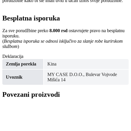
porudžbine kako bi ste imali uvid u tačan iznos svoje porudžbine.
Besplatna isporuka
Za sve porudžbine preko
8.000 rsd
ostavrujete pravo na besplatnu
isporuku.
(
Besplatna isporuka se odnosi isključivo za slanje robe kurirskom
službom
)
Deklaracija
Zemlja porekla
Kina
MY CASE D.O.O., Bulevar Vojvode
Uvoznik
Mišića 14
Povezani proizvodi