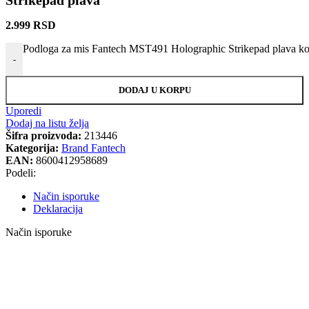
Strikepad plava
2.999
RSD
Podloga za mis Fantech MST491 Holographic Strikepad plava ko
-
DODAJ U KORPU
Uporedi
Dodaj na listu želja
Šifra proizvoda:
213446
Kategorija:
Brand Fantech
EAN:
8600412958689
Podeli:
Način isporuke
Deklaracija
Način isporuke