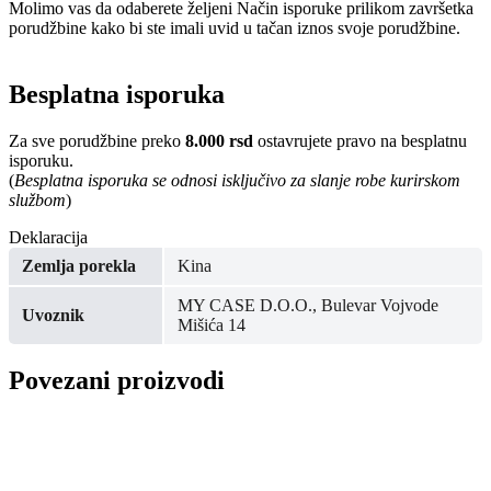
Molimo vas da odaberete željeni Način isporuke prilikom završetka
porudžbine kako bi ste imali uvid u tačan iznos svoje porudžbine.
Besplatna isporuka
Za sve porudžbine preko
8.000 rsd
ostavrujete pravo na besplatnu
isporuku.
(
Besplatna isporuka se odnosi isključivo za slanje robe kurirskom
službom
)
Deklaracija
Zemlja porekla
Kina
MY CASE D.O.O., Bulevar Vojvode
Uvoznik
Mišića 14
Povezani proizvodi