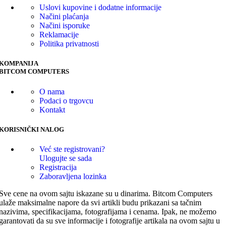
Uslovi kupovine i dodatne informacije
Načini plaćanja
Načini isporuke
Reklamacije
Politika privatnosti
KOMPANIJA
BITCOM COMPUTERS
O nama
Podaci o trgovcu
Kontakt
KORISNIČKI NALOG
Već ste registrovani?
Ulogujte se sada
Registracija
Zaboravljena lozinka
Sve cene na ovom sajtu iskazane su u dinarima. Bitcom Computers
ulaže maksimalne napore da svi artikli budu prikazani sa tačnim
nazivima, specifikacijama, fotografijama i cenama. Ipak, ne možemo
garantovati da su sve informacije i fotografije artikala na ovom sajtu u