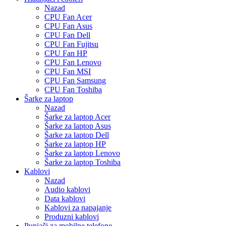
Nazad
CPU Fan Acer
CPU Fan Asus
CPU Fan Dell
CPU Fan Fujitsu
CPU Fan HP
CPU Fan Lenovo
CPU Fan MSI
CPU Fan Samsung
CPU Fan Toshiba
Šarke za laptop
Nazad
Šarke za laptop Acer
Šarke za laptop Asus
Šarke za laptop Dell
Šarke za laptop HP
Šarke za laptop Lenovo
Šarke za laptop Toshiba
Kablovi
Nazad
Audio kablovi
Data kablovi
Kablovi za napajanje
Produzni kablovi
Punjači za mobilne telefone