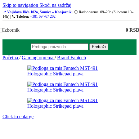
Skip to navigation
Skoči na sadržaj
📍
Vojislava Ilića 102a, Šumice – Konjarnik
| 🕘 Radno vreme: 09–20h (Subotom 10–
14h) | 📞
Telefon:
+381 69 767 202
Izbornik
0
RS
Pretraži
Početna
/
Gaming oprema
/
Brand Fantech
Click to enlarge