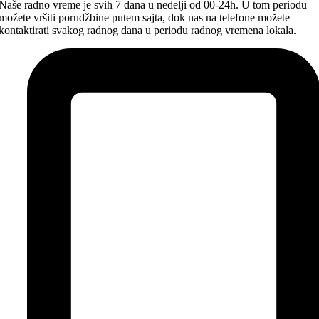
Naše radno vreme je svih 7 dana u nedelji od 00-24h. U tom periodu
možete vršiti porudžbine putem sajta, dok nas na telefone možete
kontaktirati svakog radnog dana u periodu radnog vremena lokala.