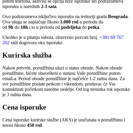
putem telefona, aktivira se opcija brze isporuke sto podrazumeva
isporuku u narednih
2-3 sata
.
Ovo podrazumeva isključivo isporuku na teritoriji grada
Beograda
.
Ova uluga se naplaćuje fiksno
1.000 rsd
u periodu do
od
9h
do
18h
i to u periodu od
podeljeka
do
petka
.
Ukoliko je u pitanju subota, obavezno pozvati broj
+381 69 767
202
radi dogovora oko isporuke.
Kurirska služba
Nakon potvrde, porudžbina ulazi u status obrade. Nakon obrade
porudžbine, bićete obavešteni o statusu Vaše porudžbine putem
email-a. Period obrade porudžbine je najčešće 1-2 radna dana. Za
sve porudžbine poslate petkom i vikendom, prodavac će Vas
kontaktirati početkom naredne nedelje. Od tog trenutka rok isporuke
je 3 radna dana.
Cena isporuke
Cena isporuke kurirske službe (AKS) je uračunata u porudžbinu i
isnosi fiksno
450 rsd
.