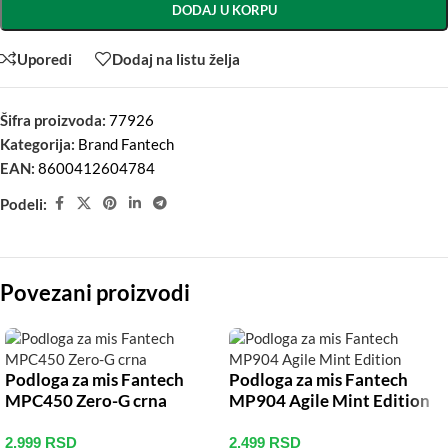
DODAJ U KORPU
Uporedi
Dodaj na listu želja
Šifra proizvoda:
77926
Kategorija:
Brand Fantech
EAN:
8600412604784
Podeli:
Povezani proizvodi
Podloga za mis Fantech
Podloga za mis Fantech
MPC450 Zero-G crna
MP904 Agile Mint Edition
2.999
RSD
2.499
RSD