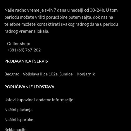
Naše radno vreme je svih 7 dana u nedelji od 00-24h. U tom
periodu možete vršiti porudžbine putem sajta, dok nas na
telefone možete kontaktirati svakog radnog dana u periodu
radnog vremena lokala.
Online shop:
+381 (69) 767-202
PRODAVNICA I SERVIS
Beograd - Vojislava Ilića 102a, Šumice – Konjarnik
PORUČIVANJE I DOSTAVA
Uslovi kupovine i dodatne informacije
Načini plaćanja
Načini isporuke
Reklamacije