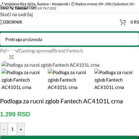
📍
Vojislava Ilića 102a, Šumice – Konjarnik
| 🕘 Radno vreme: 09–20h (Subotom 10–
Skip to navigation
14h) | 📞
Telefon:
+381 69 767 202
Skoči na sadržaj
IZBORNIK
0
R
Početna
/
Gaming oprema
/
Brand Fantech
Click to enlarge
Podloga za rucni zglob Fantech AC4101L crna
1.299
RSD
-
+