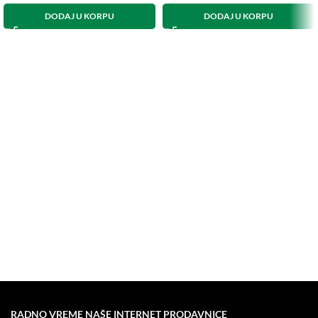
DODAJ U KORPU
DODAJ U KORPU
RADNO VREME NAŠE INTERNET PRODAVNICE