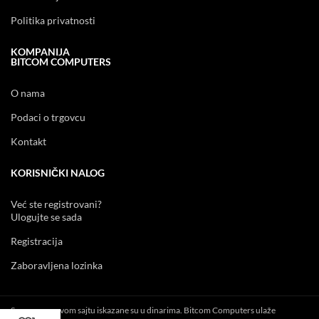
Politika privatnosti
KOMPANIJA
BITCOM COMPUTERS
O nama
Podaci o trgovcu
Kontakt
KORISNIČKI NALOG
Već ste registrovani?
Ulogujte se sada
Registracija
Zaboravljena lozinka
Sve cene na ovom sajtu iskazane su u dinarima. Bitcom Computers ulaže