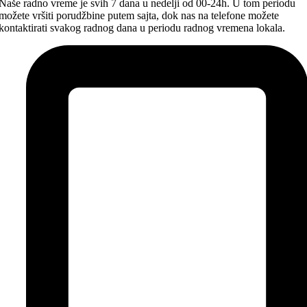
Naše radno vreme je svih 7 dana u nedelji od 00-24h. U tom periodu
možete vršiti porudžbine putem sajta, dok nas na telefone možete
kontaktirati svakog radnog dana u periodu radnog vremena lokala.