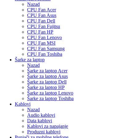
Nazad
CPU Fan Acer
CPU Fan Asus
CPU Fan Dell
CPU Fan Fujitsu
CPU Fan HP
CPU Fan Lenovo
CPU Fan MSI
CPU Fan Samsung
CPU Fan Toshiba
Šarke za laptop
Nazad
Šarke za laptop Acer
Šarke za laptop Asus
Šarke za laptop Dell
Šarke za laptop HP
Šarke za laptop Lenovo
Šarke za laptop Toshiba
Kablovi
Nazad
Audio kablovi
Data kablovi
Kablovi za napajanje
Produzni kablovi
Punjači za mobilne telefone