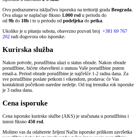
Ovo podrazumeva isključivo isporuku na teritoriji grada
Beograda
.
Ova uluga se naplaćuje fiksno
1.000 rsd
u periodu do
od
9h
do
18h
i to u periodu od
podeljeka
do
petka
.
Ukoliko je u pitanju subota, obavezno pozvati broj
+381 69 767
202
radi dogovora oko isporuke.
Kurirska služba
Nakon potvrde, porudžbina ulazi u status obrade. Nakon obrade
porudžbine, bićete obavešteni o statusu Vaše porudžbine putem
email-a. Period obrade porudžbine je najčešće 1-2 radna dana. Za
sve porudžbine poslate petkom i vikendom, prodavac će Vas
kontaktirati početkom naredne nedelje. Od tog trenutka rok isporuke
je 3 radna dana.
Cena isporuke
Cena isporuke kurirske službe (AKS) je uračunata u porudžbinu i
isnosi fiksno
450 rsd
.
Molimo vas da odaberete željeni Način isporuke prilikom završetka