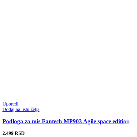
Uporedi
Dodaj na listu želja
Podloga za mis Fantech MP903 Agile space edition
2.499
RSD