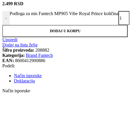
2.499
RSD
Podloga za mis Fantech MP905 Vibe Royal Prince količina
-
DODAJ U KORPU
Uporedi
Dodaj na listu želja
Šifra proizvoda:
208882
Kategorija:
Brand Fantech
EAN:
8600412900886
Podeli:
Način isporuke
Deklaracija
Način isporuke