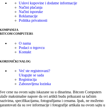
Uslovi kupovine i dodatne informacije
Načini plaćanja
Načini isporuke
Reklamacije
Politika privatnosti
KOMPANIJA
BITCOM COMPUTERS
O nama
Podaci o trgovcu
Kontakt
KORISNIČKI NALOG
Već ste registrovani?
Ulogujte se sada
Registracija
Zaboravljena lozinka
Sve cene na ovom sajtu iskazane su u dinarima. Bitcom Computers
ulaže maksimalne napore da svi artikli budu prikazani sa tačnim
nazivima, specifikacijama, fotografijama i cenama. Ipak, ne možemo
garantovati da su sve informacije i fotografije artikala na ovom sajtu u