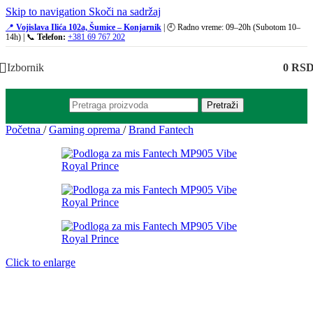
Skip to navigation
Skoči na sadržaj
📍
Vojislava Ilića 102a, Šumice – Konjarnik
| 🕘 Radno vreme: 09–20h (Subotom 10–
14h) | 📞
Telefon:
+381 69 767 202
Izbornik
0
RS
Pretraži
Početna
/
Gaming oprema
/
Brand Fantech
Click to enlarge