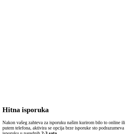
Hitna isporuka
Nakon vašeg zahteva za isporuku našim kurirom bilo to online ili
putem telefona, aktivira se opcija brze isporuke sto podrazumeva
isporuku u narednih
2-3 sata
.