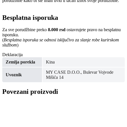
porudžbine kako bi ste imali uvid u tačan iznos svoje porudžbine.
Besplatna isporuka
Za sve porudžbine preko
8.000 rsd
ostavrujete pravo na besplatnu
isporuku.
(
Besplatna isporuka se odnosi isključivo za slanje robe kurirskom
službom
)
Deklaracija
Zemlja porekla
Kina
MY CASE D.O.O., Bulevar Vojvode
Uvoznik
Mišića 14
Povezani proizvodi