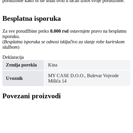
porudžbine kako bi ste imali uvid u tačan iznos svoje porudžbine.
Besplatna isporuka
Za sve porudžbine preko
8.000 rsd
ostavrujete pravo na besplatnu
isporuku.
(
Besplatna isporuka se odnosi isključivo za slanje robe kurirskom
službom
)
Deklaracija
Zemlja porekla
Kina
MY CASE D.O.O., Bulevar Vojvode
Uvoznik
Mišića 14
Povezani proizvodi