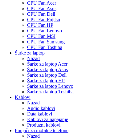
CPU Fan Acer
CPU Fan Asus
CPU Fan Dell
CPU Fan Fujitsu
CPU Fan HP
CPU Fan Lenovo
CPU Fan MSI
CPU Fan Samsung
CPU Fan Toshiba
Šarke za laptop
Nazad
Šarke za laptop Acer
Šarke za laptop Asus
Šarke za laptop Dell
Šarke za laptop HP
Šarke za laptop Lenovo
Šarke za laptop Toshiba
Kablovi
Nazad
Audio kablovi
Data kablovi
Kablovi za napajanje
Produzni kablovi
Punjači za mobilne telefone
Nazad