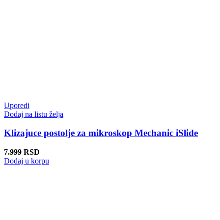
Uporedi
Dodaj na listu želja
Klizajuce postolje za mikroskop Mechanic iSlide
7.999
RSD
Dodaj u korpu