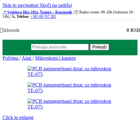
Skip to navigation
Skoči na sadržaj
📍
Vojislava Ilića 102a, Šumice – Konjarnik
| 🕘 Radno vreme: 09–20h (Subotom 10–
14h) | 📞
Telefon:
+381 69 767 202
Izbornik
0
RS
Pretraži
Početna
/
Alati
/
Mikroskopi i kamere
Click to enlarge