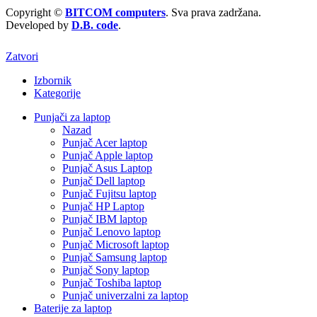
Copyright ©
BITCOM computers
. Sva prava zadržana.
Developed by
D.B. code
.
Zatvori
Izbornik
Kategorije
Punjači za laptop
Nazad
Punjač Acer laptop
Punjač Apple laptop
Punjač Asus Laptop
Punjač Dell laptop
Punjač Fujitsu laptop
Punjač HP Laptop
Punjač IBM laptop
Punjač Lenovo laptop
Punjač Microsoft laptop
Punjač Samsung laptop
Punjač Sony laptop
Punjač Toshiba laptop
Punjač univerzalni za laptop
Baterije za laptop