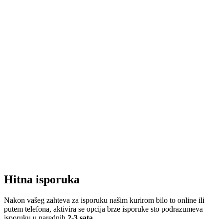
Hitna isporuka
Nakon vašeg zahteva za isporuku našim kurirom bilo to online ili
putem telefona, aktivira se opcija brze isporuke sto podrazumeva
isporuku u narednih
2-3 sata
.