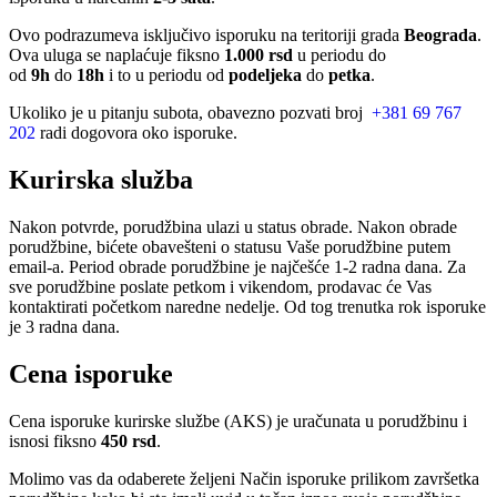
Ovo podrazumeva isključivo isporuku na teritoriji grada
Beograda
.
Ova uluga se naplaćuje fiksno
1.000 rsd
u periodu do
od
9h
do
18h
i to u periodu od
podeljeka
do
petka
.
Ukoliko je u pitanju subota, obavezno pozvati broj
+381 69 767
202
radi dogovora oko isporuke.
Kurirska služba
Nakon potvrde, porudžbina ulazi u status obrade. Nakon obrade
porudžbine, bićete obavešteni o statusu Vaše porudžbine putem
email-a. Period obrade porudžbine je najčešće 1-2 radna dana. Za
sve porudžbine poslate petkom i vikendom, prodavac će Vas
kontaktirati početkom naredne nedelje. Od tog trenutka rok isporuke
je 3 radna dana.
Cena isporuke
Cena isporuke kurirske službe (AKS) je uračunata u porudžbinu i
isnosi fiksno
450 rsd
.
Molimo vas da odaberete željeni Način isporuke prilikom završetka