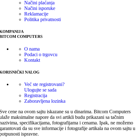
Načini plaćanja
Načini isporuke
Reklamacije
Politika privatnosti
KOMPANIJA
BITCOM COMPUTERS
O nama
Podaci o trgovcu
Kontakt
KORISNIČKI NALOG
Već ste registrovani?
Ulogujte se sada
Registracija
Zaboravljena lozinka
Sve cene na ovom sajtu iskazane su u dinarima. Bitcom Computers
ulaže maksimalne napore da svi artikli budu prikazani sa tačnim
nazivima, specifikacijama, fotografijama i cenama. Ipak, ne možemo
garantovati da su sve informacije i fotografije artikala na ovom sajtu u
potpunosti ispravne.