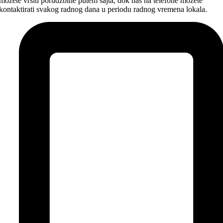
možete vršiti porudžbine putem sajta, dok nas na telefone možete
kontaktirati svakog radnog dana u periodu radnog vremena lokala.