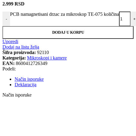
2.999
RSD
PCB namagnetisani drzac za mikroskop TE-075 količina
-
+
DODAJ U KORPU
Uporedi
Dodaj na listu želja
Šifra proizvoda:
92110
Kategorija:
Mikroskopi i kamere
EAN:
8600412726349
Podeli:
Način isporuke
Deklaracija
Način isporuke