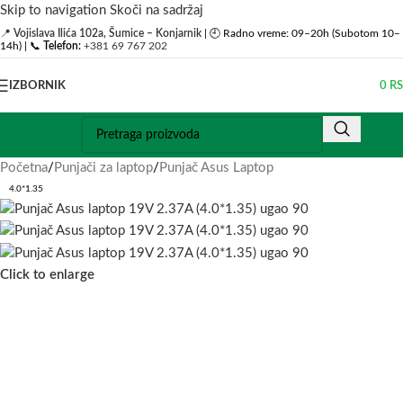
Skip to navigation
Skoči na sadržaj
📍
Vojislava Ilića 102a, Šumice – Konjarnik
| 🕘 Radno vreme: 09–20h (Subotom 10–
14h) | 📞
Telefon:
+381 69 767 202
IZBORNIK
0
R
Početna
/
Punjači za laptop
/
Punjač Asus Laptop
4.0*1.35
Click to enlarge