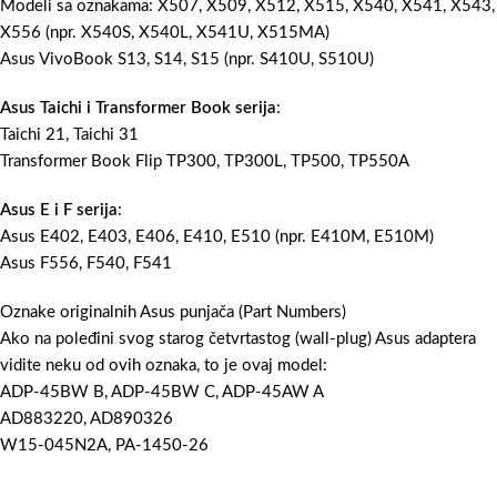
Modeli sa oznakama: X507, X509, X512, X515, X540, X541, X543,
X556 (npr. X540S, X540L, X541U, X515MA)
Asus VivoBook S13, S14, S15 (npr. S410U, S510U)
Asus Taichi i Transformer Book serija
:
Taichi 21, Taichi 31
Transformer Book Flip TP300, TP300L, TP500, TP550A
Asus E i F serija
:
Asus E402, E403, E406, E410, E510 (npr. E410M, E510M)
Asus F556, F540, F541
Oznake originalnih Asus punjača (Part Numbers)
Ako na poleđini svog starog četvrtastog (wall-plug) Asus adaptera
vidite neku od ovih oznaka, to je ovaj model:
ADP-45BW B, ADP-45BW C, ADP-45AW A
AD883220, AD890326
W15-045N2A, PA-1450-26