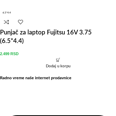
6.5*4.4
Punjač za laptop Fujitsu 16V 3.75
(6.5*4.4)
2.499
RSD
Dodaj u korpu
Radno vreme naše internet prodavnice
Naše radno vreme je svih 7 dana u nedelji od 00-24h. U tom
periodu možete vršiti porudžbine putem sajta, dok nas na telefone
možete kontaktirati svakog radnog dana u periodu radnog vremena
lokala.