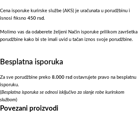
Cena isporuke kurirske službe (AKS) je uračunata u porudžbinu i
isnosi fiksno
450 rsd
.
Molimo vas da odaberete željeni Način isporuke prilikom završetka
porudžbine kako bi ste imali uvid u tačan iznos svoje porudžbine.
Besplatna isporuka
Za sve porudžbine preko
8.000 rsd
ostavrujete pravo na besplatnu
isporuku.
(
Besplatna isporuka se odnosi isključivo za slanje robe kurirskom
službom
)
Povezani proizvodi