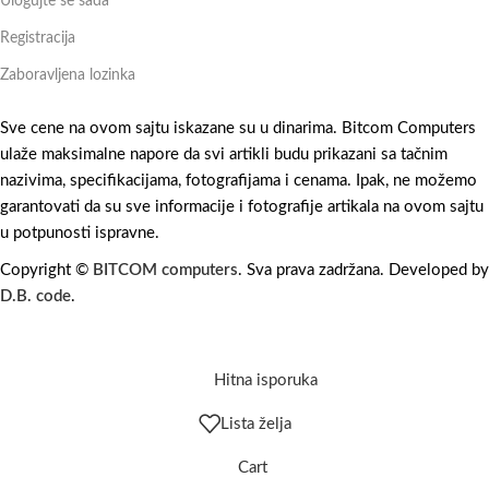
Ulogujte se sada
Registracija
Zaboravljena lozinka
Sve cene na ovom sajtu iskazane su u dinarima. Bitcom Computers
ulaže maksimalne napore da svi artikli budu prikazani sa tačnim
nazivima, specifikacijama, fotografijama i cenama. Ipak, ne možemo
garantovati da su sve informacije i fotografije artikala na ovom sajtu
u potpunosti ispravne.
Copyright ©
BITCOM computers
. Sva prava zadržana. Developed by
D.B. code
.
Hitna isporuka
Lista želja
Cart