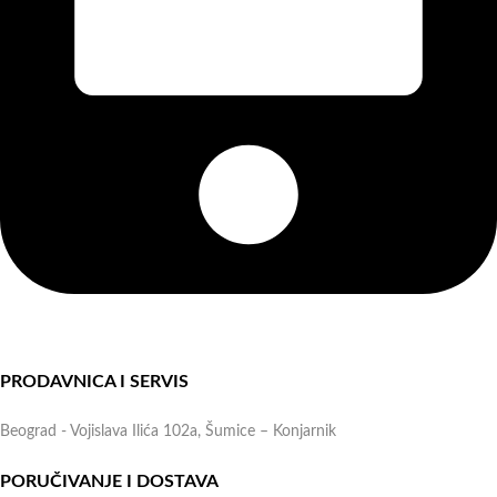
Online shop:
+381 (69) 767-202
PRODAVNICA I SERVIS
Beograd - Vojislava Ilića 102a, Šumice – Konjarnik
PORUČIVANJE I DOSTAVA