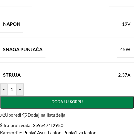
NAPON
19V
SNAGA PUNJAČA
45W
STRUJA
2.37A
-
+
DODAJ U KORPU
Uporedi
Dodaj na listu želja
Šifra proizvoda:
3e9e471f2950
Kategorije:
Punjač Asus Laptop
,
Punjači za laptop