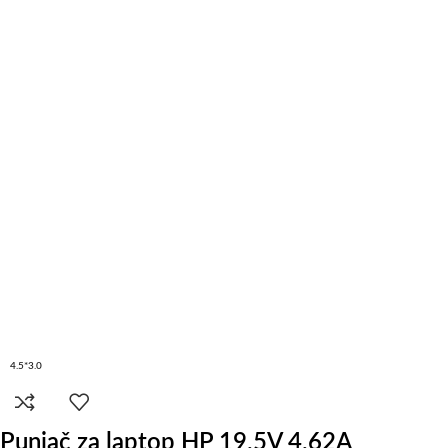
4.5*3.0
Punjač za laptop HP 19.5V 4.62A