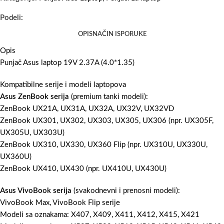
Podeli:
OPIS
NAČIN ISPORUKE
Opis
Punjač Asus laptop 19V 2.37A (4.0*1.35)
Kompatibilne serije i modeli laptopova
Asus ZenBook serija
(premium tanki modeli):
ZenBook UX21A, UX31A, UX32A, UX32V, UX32VD
ZenBook UX301, UX302, UX303, UX305, UX306 (npr. UX305F,
UX305U, UX303U)
ZenBook UX310, UX330, UX360 Flip (npr. UX310U, UX330U,
UX360U)
ZenBook UX410, UX430 (npr. UX410U, UX430U)
Asus VivoBook serija
(svakodnevni i prenosni modeli):
VivoBook Max, VivoBook Flip serije
Modeli sa oznakama: X407, X409, X411, X412, X415, X421