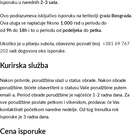
isporuku u narednih
2-3 sata
.
Ovo podrazumeva isključivo isporuku na teritoriji grada
Beograda
.
Ova uluga se naplaćuje fiksno
1.000 rsd
u periodu do
od
9h
do
18h
i to u periodu od
podeljeka
do
petka
.
Ukoliko je u pitanju subota, obavezno pozvati broj
+381 69 767
202
radi dogovora oko isporuke.
Kurirska služba
Nakon potvrde, porudžbina ulazi u status obrade. Nakon obrade
porudžbine, bićete obavešteni o statusu Vaše porudžbine putem
email-a. Period obrade porudžbine je najčešće 1-2 radna dana. Za
sve porudžbine poslate petkom i vikendom, prodavac će Vas
kontaktirati početkom naredne nedelje. Od tog trenutka rok
isporuke je 3 radna dana.
Cena isporuke