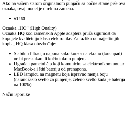
Ako na vašem starom originalnom punjaču sa bočne strane piše ova
oznaka, ovaj model je direktna zamena:
A1435
Oznaka „HQ“ (High Quality)
Oznaka
HQ
kod zamenskih Apple adaptera pruža sigurnost da
kupujete kvalitetniju klasu elektronike. Za razliku od najjeftinijih
kopija, HQ klasa obezbeđuje:
Stabilnu filtraciju napona kako kursor na ekranu (touchpad)
ne bi preskakao ili kočio tokom punjenja.
Ugrađen pametni čip koji komunicira sa elektronikom unutar
MacBook-a i štiti bateriju od prenapona.
LED lampicu na magnetu koja ispravno menja boju
(narandžasto svetlo za punjenje, zeleno svetlo kada je baterija
na 100%).
Način isporuke