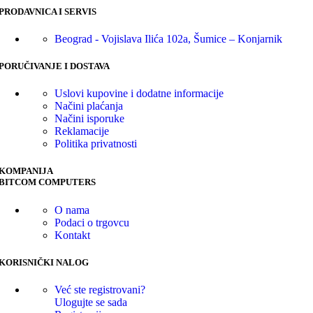
PRODAVNICA I SERVIS
Beograd - Vojislava Ilića 102a, Šumice – Konjarnik
PORUČIVANJE I DOSTAVA
Uslovi kupovine i dodatne informacije
Načini plaćanja
Načini isporuke
Reklamacije
Politika privatnosti
KOMPANIJA
BITCOM COMPUTERS
O nama
Podaci o trgovcu
Kontakt
KORISNIČKI NALOG
Već ste registrovani?
Ulogujte se sada