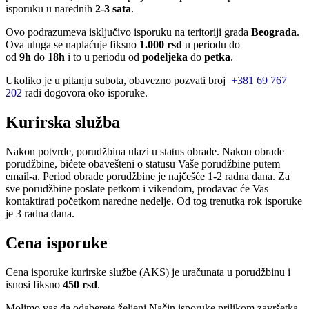
isporuku u narednih
2-3 sata
.
Ovo podrazumeva isključivo isporuku na teritoriji grada
Beograda
.
Ova uluga se naplaćuje fiksno
1.000 rsd
u periodu do
od
9h
do
18h
i to u periodu od
podeljeka
do
petka
.
Ukoliko je u pitanju subota, obavezno pozvati broj
+381 69 767
202
radi dogovora oko isporuke.
Kurirska služba
Nakon potvrde, porudžbina ulazi u status obrade. Nakon obrade
porudžbine, bićete obavešteni o statusu Vaše porudžbine putem
email-a. Period obrade porudžbine je najčešće 1-2 radna dana. Za
sve porudžbine poslate petkom i vikendom, prodavac će Vas
kontaktirati početkom naredne nedelje. Od tog trenutka rok isporuke
je 3 radna dana.
Cena isporuke
Cena isporuke kurirske službe (AKS) je uračunata u porudžbinu i
isnosi fiksno
450 rsd
.
Molimo vas da odaberete željeni Način isporuke prilikom završetka