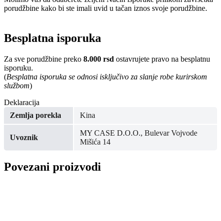
porudžbine kako bi ste imali uvid u tačan iznos svoje porudžbine.
Besplatna isporuka
Za sve porudžbine preko
8.000 rsd
ostavrujete pravo na besplatnu
isporuku.
(
Besplatna isporuka se odnosi isključivo za slanje robe kurirskom
službom
)
Deklaracija
Zemlja porekla
Kina
MY CASE D.O.O., Bulevar Vojvode
Uvoznik
Mišića 14
Povezani proizvodi