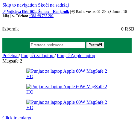
Skip to navigation
Skoči na sadržaj
📍
Vojislava Ilića 102a, Šumice – Konjarnik
| 🕘 Radno vreme: 09–20h (Subotom 10–
14h) | 📞
Telefon:
+381 69 767 202
Izbornik
0
RS
Pretraži
Početna
/
Punjači za laptop
/
Punjač Apple laptop
Magsafe 2
Click to enlarge