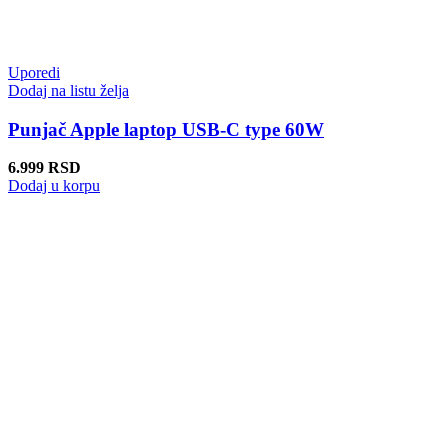
Uporedi
Dodaj na listu želja
Punjač Apple laptop USB-C type 60W
6.999
RSD
Dodaj u korpu