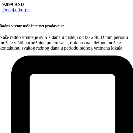
9.999
RSD
Dodaj u korpu
Radno vreme naše internet prodavnice
Naše radno vreme je svih 7 dana u nedelji od 00-24h. U tom periodu
možete vršiti porudžbine putem sajta, dok nas na telefone možete
kontaktirati svakog radnog dana u periodu radnog vremena lokala.