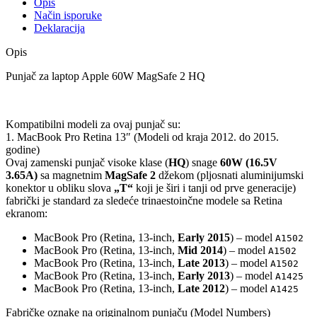
Opis
Način isporuke
Deklaracija
Opis
Punjač za laptop Apple 60W MagSafe 2 HQ
Kompatibilni modeli za ovaj punjač su:
1. MacBook Pro Retina 13″ (Modeli od kraja 2012. do 2015.
godine)
Ovaj zamenski punjač visoke klase (
HQ
) snage
60W (16.5V
3.65A)
sa magnetnim
MagSafe 2
džekom (pljosnati aluminijumski
konektor u obliku slova
„T“
koji je širi i tanji od prve generacije)
fabrički je standard za sledeće trinaestoinčne modele sa Retina
ekranom:
MacBook Pro (Retina, 13-inch,
Early 2015
) – model
A1502
MacBook Pro (Retina, 13-inch,
Mid 2014
) – model
A1502
MacBook Pro (Retina, 13-inch,
Late 2013
) – model
A1502
MacBook Pro (Retina, 13-inch,
Early 2013
) – model
A1425
MacBook Pro (Retina, 13-inch,
Late 2012
) – model
A1425
Fabričke oznake na originalnom punjaču (Model Numbers)