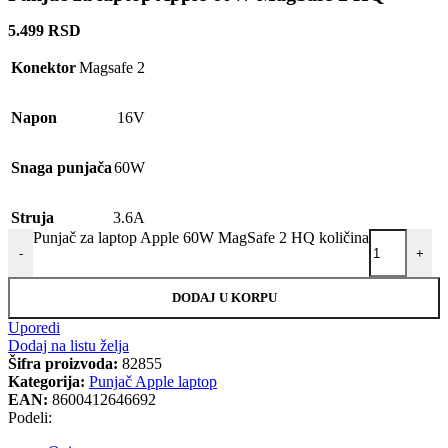
5.499
RSD
Konektor
Magsafe 2
Napon
16V
Snaga punjača
60W
Struja
3.6A
Punjač za laptop Apple 60W MagSafe 2 HQ količina
-
+
DODAJ U KORPU
Uporedi
Dodaj na listu želja
Šifra proizvoda:
82855
Kategorija:
Punjač Apple laptop
EAN:
8600412646692
Podeli: