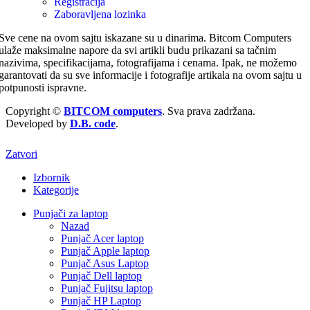
Registracija
Zaboravljena lozinka
Sve cene na ovom sajtu iskazane su u dinarima. Bitcom Computers
ulaže maksimalne napore da svi artikli budu prikazani sa tačnim
nazivima, specifikacijama, fotografijama i cenama. Ipak, ne možemo
garantovati da su sve informacije i fotografije artikala na ovom sajtu u
potpunosti ispravne.
Copyright ©
BITCOM computers
. Sva prava zadržana.
Developed by
D.B. code
.
Zatvori
Izbornik
Kategorije
Punjači za laptop
Nazad
Punjač Acer laptop
Punjač Apple laptop
Punjač Asus Laptop
Punjač Dell laptop
Punjač Fujitsu laptop
Punjač HP Laptop