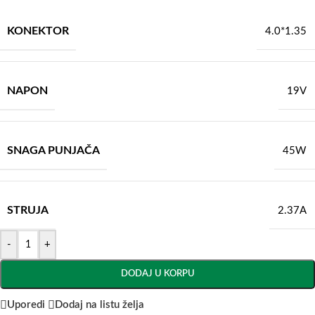
KONEKTOR
4.0*1.35
NAPON
19V
SNAGA PUNJAČA
45W
STRUJA
2.37A
-
+
DODAJ U KORPU
Uporedi
Dodaj na listu želja