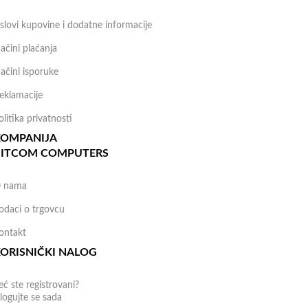
slovi kupovine i dodatne informacije
ačini plaćanja
ačini isporuke
eklamacije
olitika privatnosti
KOMPANIJA
BITCOM COMPUTERS
 nama
odaci o trgovcu
ontakt
ORISNIČKI NALOG
eć ste registrovani?
logujte se sada