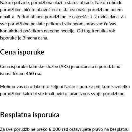
Nakon potvrde, porudžbina ulazi u status obrade. Nakon obrade
porudžbine, bićete obavešteni o statusu Vaše porudžbine putem
email-a. Period obrade porudžbine je najčešće 1-2 radna dana. Za
sve porudžbine poslate petkom i vikendom, prodavac će Vas
kontaktirati početkom naredne nedelje. Od tog trenutka rok
isporuke je 3 radna dana.
Cena isporuke
Cena isporuke kurirske službe (AKS) je uračunata u porudžbinu i
isnosi fiksno
450 rsd
.
Molimo vas da odaberete željeni Način isporuke prilikom završetka
porudžbine kako bi ste imali uvid u tačan iznos svoje porudžbine.
Besplatna isporuka
Za sve porudžbine preko
8.000 rsd
ostavrujete pravo na besplatnu