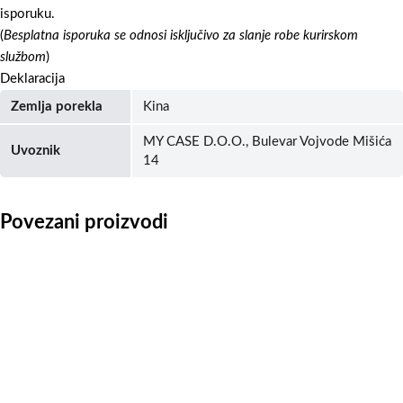
isporuku.
(
Besplatna isporuka se odnosi isključivo za slanje robe kurirskom
službom
)
Deklaracija
Zemlja porekla
Kina
MY CASE D.O.O., Bulevar Vojvode Mišića
Uvoznik
14
Povezani proizvodi