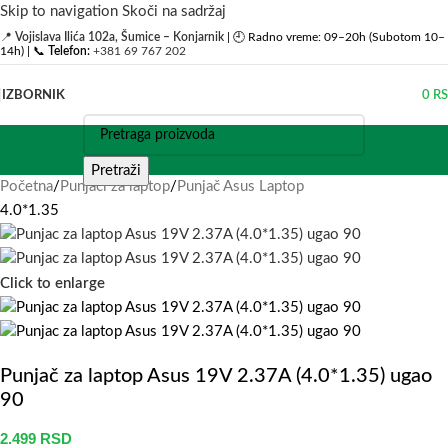
Skip to navigation
Skoči na sadržaj
📍
Vojislava Ilića 102a, Šumice – Konjarnik
| 🕘 Radno vreme: 09–20h (Subotom 10–
14h) | 📞
Telefon:
+381 69 767 202
IZBORNIK
0
R
Pretraži
Početna
/
Punjači za laptop
/
Punjač Asus Laptop
4.0*1.35
Click to enlarge
Punjač za laptop Asus 19V 2.37A (4.0*1.35) ugao
90
2.499
RSD