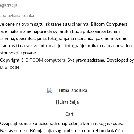
egistracija
aboravljena lozinka
ve cene na ovom sajtu iskazane su u dinarima. Bitcom Computers
laže maksimalne napore da svi artikli budu prikazani sa tačnim
azivima, specifikacijama, fotografijama i cenama. Ipak, ne možemo
arantovati da su sve informacije i fotografije artikala na ovom sajtu u
otpunosti ispravne.
Copyright ©
BITCOM computers
. Sva prava zadržana. Developed by
D.B. code
.
Hitna isporuka
Lista želja
Cart
Ovaj sajt koristi kolačiće radi unapređenja korisničkog iskustva.
Nastavkom korišćenja sajta saglasni ste sa upotrebom kolačića.