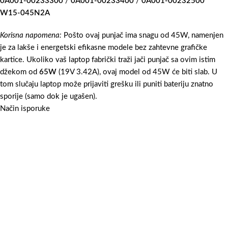
0A001-00233300
/
0A001-00233400
/
0A001-00232500
W15-045N2A
Korisna napomena:
Pošto ovaj punjač ima snagu od 45W, namenjen
je za lakše i energetski efikasne modele bez zahtevne grafičke
kartice. Ukoliko vaš laptop fabrički traži jači punjač sa ovim istim
džekom od
65W
(19V 3.42A), ovaj model od 45W će biti slab. U
tom slučaju laptop može prijaviti grešku ili puniti bateriju znatno
sporije (samo dok je ugašen).
Način isporuke