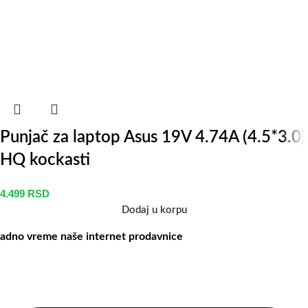
Punjač za laptop Asus 19V 4.74A (4.5*3.0)
HQ kockasti
4.499
RSD
Dodaj u korpu
adno vreme naše internet prodavnice
aše radno vreme je svih 7 dana u nedelji od 00-24h. U tom periodu
ožete vršiti porudžbine putem sajta, dok nas na telefone možete
ontaktirati svakog radnog dana u periodu radnog vremena lokala.