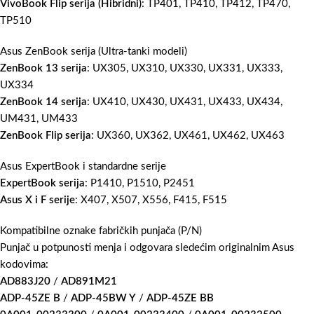
VivoBook Flip serija (Hibridni)
: TP401, TP410, TP412, TP470,
TP510
Asus ZenBook serija (Ultra-tanki modeli)
ZenBook 13 serija
: UX305, UX310, UX330, UX331, UX333,
UX334
ZenBook 14 serija
: UX410, UX430, UX431, UX433, UX434,
UM431, UM433
ZenBook Flip serija
: UX360, UX362, UX461, UX462, UX463
Asus ExpertBook i standardne serije
ExpertBook serija
: P1410, P1510, P2451
Asus X i F serije
: X407, X507, X556, F415, F515
Kompatibilne oznake fabričkih punjača (P/N)
Punjač u potpunosti menja i odgovara sledećim originalnim Asus
kodovima:
AD883J20
/
AD891M21
ADP-45ZE B
/
ADP-45BW Y
/
ADP-45ZE BB