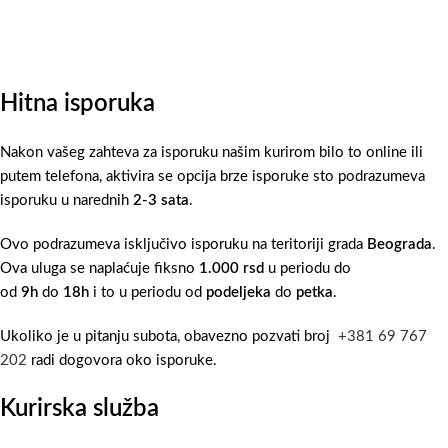
Hitna isporuka
Nakon vašeg zahteva za isporuku našim kurirom bilo to online ili
putem telefona, aktivira se opcija brze isporuke sto podrazumeva
isporuku u narednih
2-3 sata
.
Ovo podrazumeva isključivo isporuku na teritoriji grada
Beograda
.
Ova uluga se naplaćuje fiksno
1.000 rsd
u periodu do
od
9h
do
18h
i to u periodu od
podeljeka
do
petka
.
Ukoliko je u pitanju subota, obavezno pozvati broj
+381 69 767
202
radi dogovora oko isporuke.
Kurirska služba