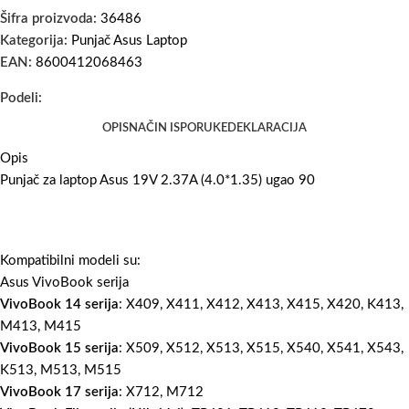
Šifra proizvoda:
36486
Kategorija:
Punjač Asus Laptop
EAN:
8600412068463
Podeli:
OPIS
NAČIN ISPORUKE
DEKLARACIJA
Opis
Punjač za laptop Asus 19V 2.37A (4.0*1.35) ugao 90
Kompatibilni modeli su:
Asus VivoBook serija
VivoBook 14 serija
: X409, X411, X412, X413, X415, X420, K413,
M413, M415
VivoBook 15 serija
: X509, X512, X513, X515, X540, X541, X543,
K513, M513, M515
VivoBook 17 serija
: X712, M712