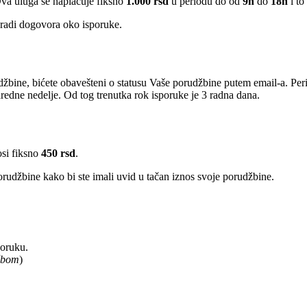
Ova uluga se naplaćuje fiksno
1.000 rsd
u periodu do od
9h
do
18h
i to
radi dogovora oko isporuke.
žbine, bićete obavešteni o statusu Vaše porudžbine putem email-a. Per
edne nedelje. Od tog trenutka rok isporuke je 3 radna dana.
osi fiksno
450 rsd
.
rudžbine kako bi ste imali uvid u tačan iznos svoje porudžbine.
poruku.
užbom
)