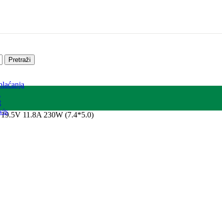
Pretraži
plaćanja
a
t
vis
P 19.5V 11.8A 230W (7.4*5.0)