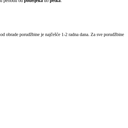
 u periodu od
podeljeka
do
petka
.
iod obrade porudžbine je najčešće 1-2 radna dana. Za sve porudžbine