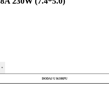
.8A 230W (7.4*5.0)
+
DODAJ U KORPU