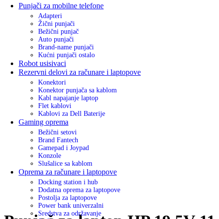
Punjači za mobilne telefone
Adapteri
Žični punjači
Bežični punjač
Auto punjači
Brand-name punjači
Kućni punjači ostalo
Robot usisivaci
Rezervni delovi za računare i laptopove
Konektori
Konektor punjača sa kablom
Kabl napajanje laptop
Flet kablovi
Kablovi za Dell Baterije
Gaming oprema
Bežični setovi
Brand Fantech
Gamepad i Joypad
Konzole
Slušalice sa kablom
Oprema za računare i laptopove
Docking station i hub
Dodatna oprema za laptopove
Postolja za laptopove
Power bank univerzalni
Sredstva za održavanje