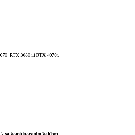
3070, RTX 3080 ili RTX 4070).
k sa kombinovanim kablom
.