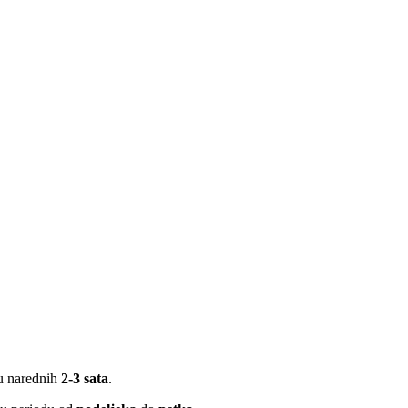
 u narednih
2-3 sata
.