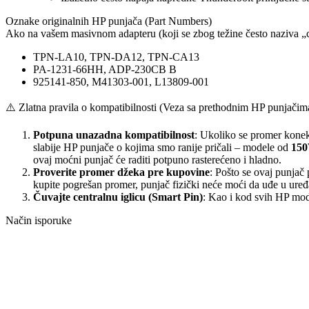
Oznake originalnih HP punjača (Part Numbers)
Ako na vašem masivnom adapteru (koji se zbog težine često naziva „ci
TPN-LA10, TPN-DA12, TPN-CA13
PA-1231-66HH, ADP-230CB B
925141-850, M41303-001, L13809-001
⚠️ Zlatna pravila o kompatibilnosti (Veza sa prethodnim HP punjačim
Potpuna unazadna kompatibilnost
: Ukoliko se promer konek
slabije HP punjače o kojima smo ranije pričali – modele od
150
ovaj moćni punjač će raditi potpuno rasterećeno i hladno.
Proverite promer džeka pre kupovine
: Pošto se ovaj punjač
kupite pogrešan promer, punjač fizički neće moći da uđe u uređ
Čuvajte centralnu iglicu (Smart Pin)
: Kao i kod svih HP model
Način isporuke