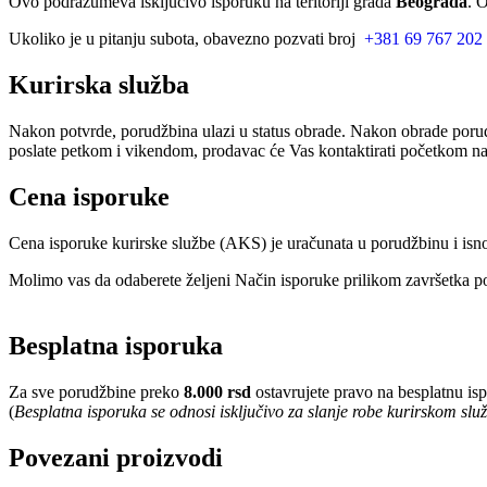
Ovo podrazumeva isključivo isporuku na teritoriji grada
Beograda
. 
Ukoliko je u pitanju subota, obavezno pozvati broj
+381 69 767 202
Kurirska služba
Nakon potvrde, porudžbina ulazi u status obrade. Nakon obrade porud
poslate petkom i vikendom, prodavac će Vas kontaktirati početkom nar
Cena isporuke
Cena isporuke kurirske službe (AKS) je uračunata u porudžbinu i isn
Molimo vas da odaberete željeni Način isporuke prilikom završetka po
Besplatna isporuka
Za sve porudžbine preko
8.000 rsd
ostavrujete pravo na besplatnu is
(
Besplatna isporuka se odnosi isključivo za slanje robe kurirskom sl
Povezani proizvodi