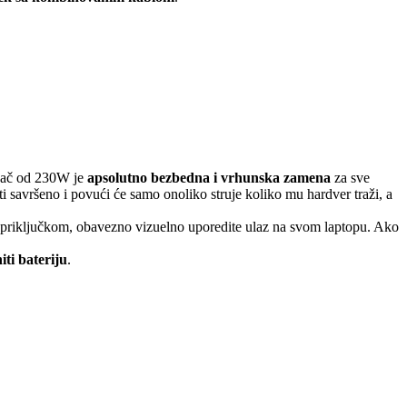
njač od 230W je
apsolutno bezbedna i vrhunska zamena
za sve
ti savršeno i povući će samo onoliko struje koliko mu hardver traži, a
) priključkom, obavezno vizuelno uporedite ulaz na svom laptopu. Ako
iti bateriju
.