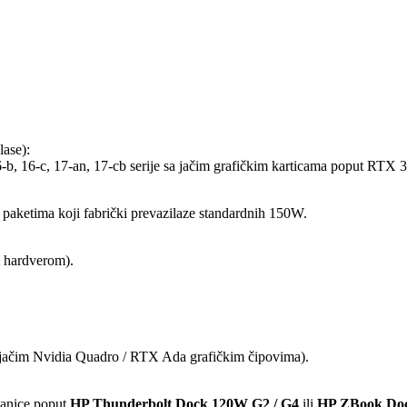
lase):
16-c, 17-an, 17-cb serije sa jačim grafičkim karticama poput RTX 
m paketima koji fabrički prevazilaze standardnih 150W.
m hardverom).
jjačim Nvidia Quadro / RTX Ada grafičkim čipovima).
tanice poput
HP Thunderbolt Dock 120W G2 / G4
ili
HP ZBook Doc