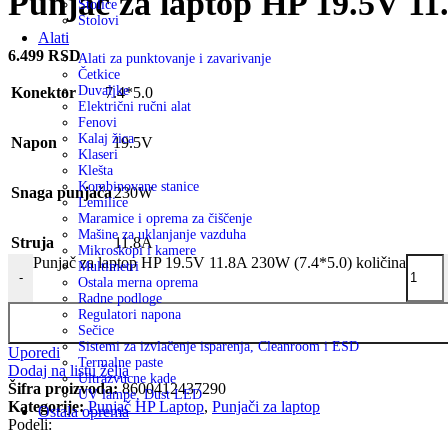
Punjač za laptop HP 19.5V 11
Stolice
Stolovi
Alati
6.499
RSD
Alati za punktovanje i zavarivanje
Četkice
Duvaljke
Konektor
7.4*5.0
Električni ručni alat
Fenovi
Kalaj žica
Napon
19.5V
Klaseri
Klešta
Kombinovane stanice
Snaga punjača
230W
Lemilice
Maramice i oprema za čiščenje
Mašine za uklanjanje vazduha
Struja
11.8A
Mikroskopi i kamere
Punjač za laptop HP 19.5V 11.8A 230W (7.4*5.0) količina
Multimetri
-
Ostala merna oprema
Radne podloge
Regulatori napona
Sečice
Sistemi za izvlačenje isparenja, Cleanroom i ESD
Uporedi
Termalne paste
Dodaj na listu želja
Ultrazvucne kade
Šifra proizvoda:
8600412437290
UV lampe, Dust LED
Kategorije:
Punjač HP Laptop
,
Punjači za laptop
Ostala oprema
Podeli: