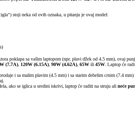
gla“) stoji neka od ovih oznaka, u pitanju je ovaj model:
a)
tora poklapa sa vašim laptopom (npr. plavi džek od 4.5 mm), ovaj pu
W (7.7A)
,
120W (6.15A)
,
90W (4.62A)
,
65W
ili
45W
. Laptop će radi
 prodaje i sa malim plavim (4.5 mm) i sa starim debelim crnim (7.4 mm
aj.
a, ako se iglica u sredini iskrivi, laptop će raditi na struju ali
neće pun