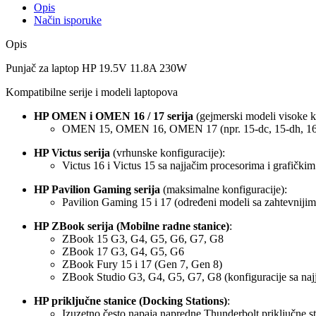
Opis
Način isporuke
Opis
Punjač za laptop HP 19.5V 11.8A 230W
Kompatibilne serije i modeli laptopova
HP OMEN i OMEN 16 / 17 serija
(gejmerski modeli visoke k
OMEN 15, OMEN 16, OMEN 17 (npr. 15-dc, 15-dh, 16-b, 
HP Victus serija
(vrhunske konfiguracije):
Victus 16 i Victus 15 sa najjačim procesorima i grafički
HP Pavilion Gaming serija
(maksimalne konfiguracije):
Pavilion Gaming 15 i 17 (određeni modeli sa zahtevniji
HP ZBook serija (Mobilne radne stanice)
:
ZBook 15 G3, G4, G5, G6, G7, G8
ZBook 17 G3, G4, G5, G6
ZBook Fury 15 i 17 (Gen 7, Gen 8)
ZBook Studio G3, G4, G5, G7, G8 (konfiguracije sa na
HP priključne stanice (Docking Stations)
:
Izuzetno često napaja napredne Thunderbolt priključne s