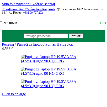
Skip to navigation
Skoči na sadržaj
📍
Vojislava Ilića 102a, Šumice – Konjarnik
| 🕘 Radno vreme: 09–20h (Subotom 10–
14h) | 📞
Telefon:
+381 69 767 202
IZBORNIK
0
RS
Pretraži
Početna
/
Punjači za laptop
/
Punjač HP Laptop
4.5*3.0
Click to enlarge