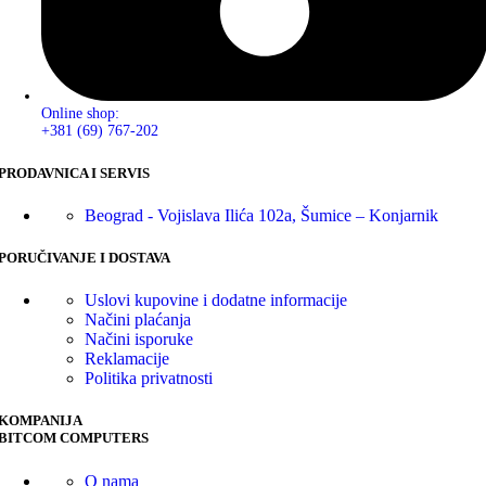
Online shop:
+381 (69) 767-202
PRODAVNICA I SERVIS
Beograd - Vojislava Ilića 102a, Šumice – Konjarnik
PORUČIVANJE I DOSTAVA
Uslovi kupovine i dodatne informacije
Načini plaćanja
Načini isporuke
Reklamacije
Politika privatnosti
KOMPANIJA
BITCOM COMPUTERS
O nama