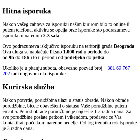
Hitna isporuka
Nakon vašeg zahteva za isporuku našim kurirom bilo to online ili
putem telefona, aktivira se opcija brze isporuke sto podrazumeva
isporuku u narednih
2-3 sata
.
Ovo podrazumeva isključivo isporuku na teritoriji grada
Beograda
.
Ova uluga se naplaćuje fiksno
1.000 rsd
u periodu do
od
9h
do
18h
i to u periodu od
podeljeka
do
petka
.
Ukoliko je u pitanju subota, obavezno pozvati broj
+381 69 767
202
radi dogovora oko isporuke.
Kurirska služba
Nakon potvrde, porudžbina ulazi u status obrade. Nakon obrade
porudžbine, bićete obavešteni o statusu Vaše porudžbine putem
email-a. Period obrade porudžbine je najčešće 1-2 radna dana. Za
sve porudžbine poslate petkom i vikendom, prodavac će Vas
kontaktirati početkom naredne nedelje. Od tog trenutka rok isporuke
je 3 radna dana.