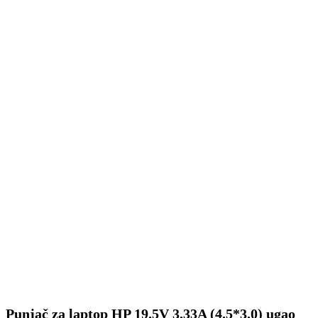
Punjač za laptop HP 19.5V 3.33A (4.5*3.0) ugao