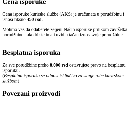
Cena isporuke
Cena isporuke kurirske službe (AKS) je uračunata u porudžbinu i
isnosi fiksno
450 rsd
.
Molimo vas da odaberete željeni Način isporuke prilikom završetka
porudžbine kako bi ste imali uvid u tačan iznos svoje porudžbine.
Besplatna isporuka
Za sve porudžbine preko
8.000 rsd
ostavrujete pravo na besplatnu
isporuku.
(
Besplatna isporuka se odnosi isključivo za slanje robe kurirskom
službom
)
Povezani proizvodi