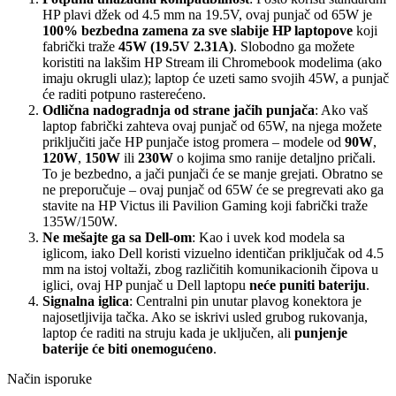
HP plavi džek od 4.5 mm na 19.5V, ovaj punjač od 65W je
100% bezbedna zamena za sve slabije HP laptopove
koji
fabrički traže
45W (19.5V 2.31A)
. Slobodno ga možete
koristiti na lakšim HP Stream ili Chromebook modelima (ako
imaju okrugli ulaz); laptop će uzeti samo svojih 45W, a punjač
će raditi potpuno rasterećeno.
Odlična nadogradnja od strane jačih punjača
: Ako vaš
laptop fabrički zahteva ovaj punjač od 65W, na njega možete
priključiti jače HP punjače istog promera – modele od
90W
,
120W
,
150W
ili
230W
o kojima smo ranije detaljno pričali.
To je bezbedno, a jači punjači će se manje grejati. Obratno se
ne preporučuje – ovaj punjač od 65W će se pregrevati ako ga
stavite na HP Victus ili Pavilion Gaming koji fabrički traže
135W/150W.
Ne mešajte ga sa Dell-om
: Kao i uvek kod modela sa
iglicom, iako Dell koristi vizuelno identičan priključak od 4.5
mm na istoj voltaži, zbog različitih komunikacionih čipova u
iglici, ovaj HP punjač u Dell laptopu
neće puniti bateriju
.
Signalna iglica
: Centralni pin unutar plavog konektora je
najosetljivija tačka. Ako se iskrivi usled grubog rukovanja,
laptop će raditi na struju kada je uključen, ali
punjenje
baterije će biti onemogućeno
.
Način isporuke