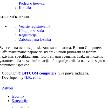
Podaci o trgovcu
Kontakt
KORISNIČKI NALOG
Već ste registrovani?
Ulogujte se sada
Registracija
Zaboravljena lozinka
Sve cene na ovom sajtu iskazane su u dinarima. Bitcom Computers
ulaže maksimalne napore da svi artikli budu prikazani sa tačnim
nazivima, specifikacijama, fotografijama i cenama. Ipak, ne možemo
garantovati da su sve informacije i fotografije artikala na ovom sajtu u
potpunosti ispravne.
Copyright ©
BITCOM computers
. Sva prava zadržana.
Developed by
D.B. code
.
Zatvori
Izbornik
Kategorije