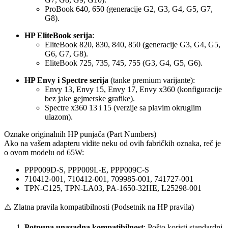
ProBook 640, 650 (generacije G2, G3, G4, G5, G7,
G8).
HP EliteBook serija
:
EliteBook 820, 830, 840, 850 (generacije G3, G4, G5,
G6, G7, G8).
EliteBook 725, 735, 745, 755 (G3, G4, G5, G6).
HP Envy i Spectre serija
(tanke premium varijante):
Envy 13, Envy 15, Envy 17, Envy x360 (konfiguracije
bez jake gejmerske grafike).
Spectre x360 13 i 15 (verzije sa plavim okruglim
ulazom).
Oznake originalnih HP punjača (Part Numbers)
Ako na vašem adapteru vidite neku od ovih fabričkih oznaka, reč je
o ovom modelu od 65W:
PPP009D-S, PPP009L-E, PPP009C-S
710412-001, 710412-001, 709985-001, 741727-001
TPN-C125, TPN-LA03, PA-1650-32HE, L25298-001
⚠️ Zlatna pravila kompatibilnosti (Podsetnik na HP pravila)
Potpuna unazadna kompatibilnost
: Pošto koristi standardni