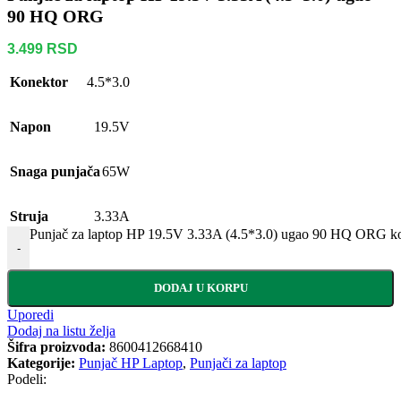
90 HQ ORG
3.499
RSD
Konektor
4.5*3.0
Napon
19.5V
Snaga punjača
65W
Struja
3.33A
Punjač za laptop HP 19.5V 3.33A (4.5*3.0) ugao 90 HQ ORG ko
-
DODAJ U KORPU
Uporedi
Dodaj na listu želja
Šifra proizvoda:
8600412668410
Kategorije:
Punjač HP Laptop
,
Punjači za laptop
Podeli: