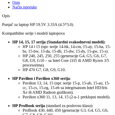
Opis
Način isporuke
Opis
Punjač za laptop HP 19.5V 3.33A (4.5*3.0)
Kompatibilne serije i modeli laptopova
HP 14, 15, 17 serija (Standardni svakodnevni modeli)
:
HP 14 i 15 (npr. serije 14-bk, 14-cm, 15-ay, 15-ba, 15-
bs, 15-bw, 15-da, 15-db, 15-dw, 15-dy, 15-gw, 15-s).
HP 240, 245, 250, 255 (generacije G4, G5, G6, G7,
G8, G9, G10 – sa Intel Core i3/i5 ili AMD Ryzen 3/5
procesorima).
HP 470 G7, G8, G9, G10.
HP Pavilion i Pavilion x360 serija
:
Pavilion 13, 14, 15 (npr. serije 15-p, 15-ab, 15-au, 15-
cc, 15-cs, 15-eg, 15-eh sa integrisanom Intel HD/Iris
Xe ili AMD Radeon grafikom).
Pavilion x360 11, 13, 14, 15 (2-u-1 preklopni modeli).
HP ProBook serija
(standard za poslovnu klasu):
ProBook 430, 440, 450 (generacije G3, G4, G5, G6,
G7, G8, G9, G10).