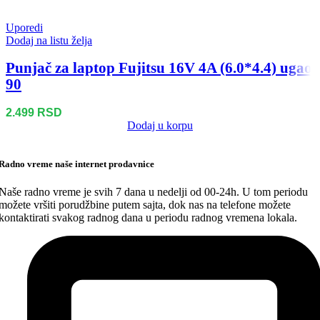
Uporedi
Dodaj na listu želja
Punjač za laptop Fujitsu 16V 4A (6.0*4.4) ugao
90
2.499
RSD
Dodaj u korpu
Radno vreme naše internet prodavnice
Naše radno vreme je svih 7 dana u nedelji od 00-24h. U tom periodu
možete vršiti porudžbine putem sajta, dok nas na telefone možete
kontaktirati svakog radnog dana u periodu radnog vremena lokala.