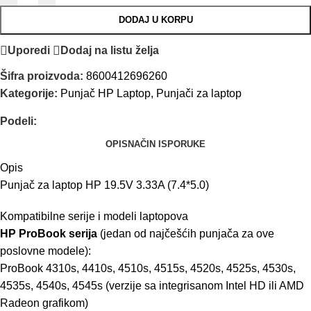
DODAJ U KORPU
Uporedi
Dodaj na listu želja
Šifra proizvoda:
8600412696260
Kategorije:
Punjač HP Laptop
,
Punjači za laptop
Podeli:
OPIS
NAČIN ISPORUKE
Opis
Punjač za laptop HP 19.5V 3.33A (7.4*5.0)
Kompatibilne serije i modeli laptopova
HP ProBook serija
(jedan od najčešćih punjača za ove
poslovne modele):
ProBook 4310s, 4410s, 4510s, 4515s, 4520s, 4525s, 4530s,
4535s, 4540s, 4545s (verzije sa integrisanom Intel HD ili AMD
Radeon grafikom)