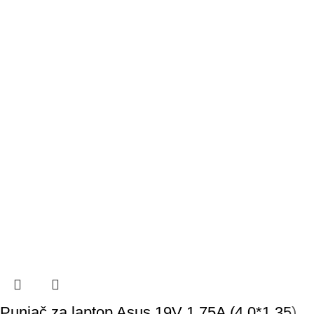
Punjač za laptop Asus 19V 1.75A (4.0*1.35)