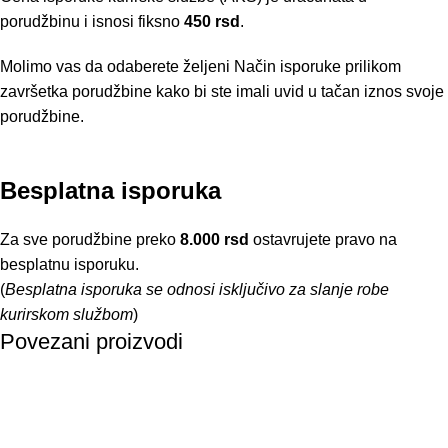
porudžbinu i isnosi fiksno
450 rsd
.
Molimo vas da odaberete željeni Način isporuke prilikom
završetka porudžbine kako bi ste imali uvid u tačan iznos svoje
porudžbine.
Besplatna isporuka
Za sve porudžbine preko
8.000 rsd
ostavrujete pravo na
besplatnu isporuku.
(
Besplatna isporuka se odnosi isključivo za slanje robe
kurirskom službom
)
Povezani proizvodi