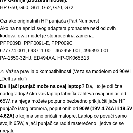
HP G-serija (Budžetni modeli)
:
HP G50, G60, G61, G62, G70, G72
Oznake originalnih HP punjača (Part Numbers)
Ako na nalepnici svog adaptera pronađete neki od ovih
kodova, ovaj model je stoprocentna zamena:
PPP009D, PPP009L-E, PPP009C
677774-001, 693711-001, 463958-001, 496893-001
PA-1650-32HJ, ED494AA, HP-OK065B13
⚠️ Važna pravila o kompatibilnosti (Veza sa modelom od 90W i
„Dell zamki“)
Da li jači punjač može na ovaj laptop?
Da, i to je odlična
nadogradnja! Ako vaš laptop fabrički zahteva ovaj punjač od
65W, na njega možete potpuno bezbedno priključiti jače HP
punjače istog promera, poput onih od
90W (19V 4.74A ili 19.5V
4.62A)
o kojima smo pričali malopre. Laptop će povući samo
svojih 65W, a jači punjač će raditi rasterećeno i jedva će se
grejati.