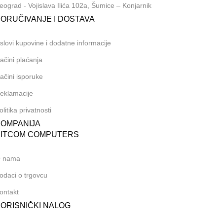
eograd - Vojislava Ilića 102a, Šumice – Konjarnik
ORUČIVANJE I DOSTAVA
slovi kupovine i dodatne informacije
ačini plaćanja
ačini isporuke
eklamacije
olitika privatnosti
KOMPANIJA
BITCOM COMPUTERS
 nama
odaci o trgovcu
ontakt
ORISNIČKI NALOG