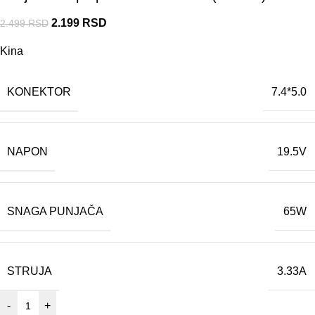
2.199
RSD
2.499
RSD
Kina
KONEKTOR
7.4*5.0
NAPON
19.5V
SNAGA PUNJAČA
65W
STRUJA
3.33A
-
+