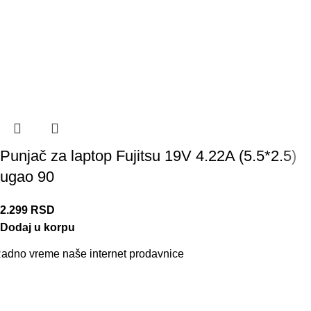
Punjač za laptop Fujitsu 19V 4.22A (5.5*2.5)
ugao 90
2.299
RSD
Dodaj u korpu
adno vreme naše internet prodavnice
aše radno vreme je svih 7 dana u nedelji od 00-24h. U tom
eriodu možete vršiti porudžbine putem sajta, dok nas na telefon