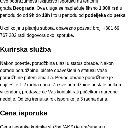
Ovo podrazumeva isključivo isporuku na teritoriji
grada
Beograda
. Ova uluga se naplaćuje fiksno
1.000 rsd
u
periodu do od
9h
do
18h
i to u periodu od
podeljeka
do
petka
.
Ukoliko je u pitanju subota, obavezno pozvati broj
+381 69
767 202
radi dogovora oko isporuke.
Kurirska služba
Nakon potvrde, porudžbina ulazi u status obrade. Nakon
obrade porudžbine, bićete obavešteni o statusu Vaše
porudžbine putem email-a. Period obrade porudžbine je
najčešće 1-2 radna dana. Za sve porudžbine poslate petkom i
vikendom, prodavac će Vas kontaktirati početkom naredne
nedelje. Od tog trenutka rok isporuke je 3 radna dana.
Cena isporuke
Cena isporuke kurirske službe (AKS) je uračunata u