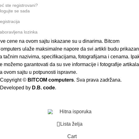
eć ste registrovani?
logujte se sada
egistracija
aboravljena lozinka
ve cene na ovom sajtu iskazane su u dinarima. Bitcom
omputers ulaže maksimalne napore da svi artikli budu prikazan
a tačnim nazivima, specifikacijama, fotografijama i cenama. Ipak
e možemo garantovati da su sve informacije i fotografije artikala
a ovom sajtu u potpunosti ispravne.
Copyright ©
BITCOM computers
. Sva prava zadržana.
Developed by
D.B. code
.
Hitna isporuka
Lista želja
Cart