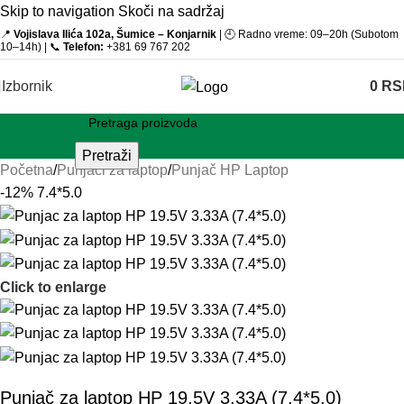
Skip to navigation
Skoči na sadržaj
📍
Vojislava Ilića 102a, Šumice – Konjarnik
| 🕘 Radno vreme: 09–20h (Subotom
10–14h) | 📞
Telefon:
+381 69 767 202
Izbornik
0
RS
Pretraži
Početna
/
Punjači za laptop
/
Punjač HP Laptop
-12%
7.4*5.0
Click to enlarge
Punjač za laptop HP 19.5V 3.33A (7.4*5.0)