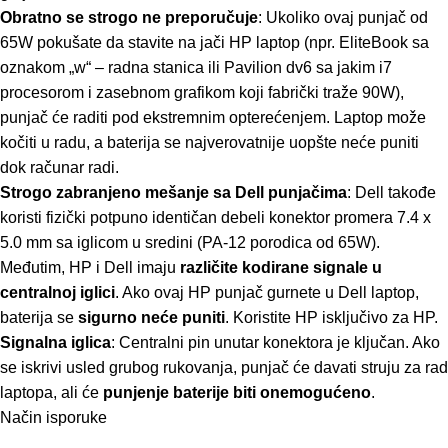
Obratno se strogo ne preporučuje
: Ukoliko ovaj punjač od
65W pokušate da stavite na jači HP laptop (npr. EliteBook sa
oznakom „w“ – radna stanica ili Pavilion dv6 sa jakim i7
procesorom i zasebnom grafikom koji fabrički traže 90W),
punjač će raditi pod ekstremnim opterećenjem. Laptop može
kočiti u radu, a baterija se najverovatnije uopšte neće puniti
dok računar radi.
Strogo zabranjeno mešanje sa Dell punjačima
: Dell takođe
koristi fizički potpuno identičan debeli konektor promera 7.4 x
5.0 mm sa iglicom u sredini (PA-12 porodica od 65W).
Međutim, HP i Dell imaju
različite kodirane signale u
centralnoj iglici
. Ako ovaj HP punjač gurnete u Dell laptop,
baterija se
sigurno neće puniti
. Koristite HP isključivo za HP.
Signalna iglica
: Centralni pin unutar konektora je ključan. Ako
se iskrivi usled grubog rukovanja, punjač će davati struju za rad
laptopa, ali će
punjenje baterije biti onemogućeno
.
Način isporuke