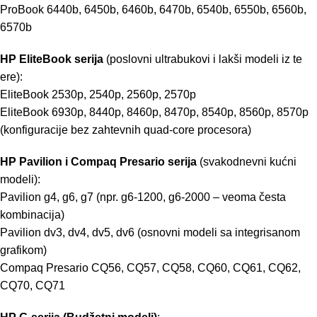
ProBook 6440b, 6450b, 6460b, 6470b, 6540b, 6550b, 6560b,
6570b
HP EliteBook serija
(poslovni ultrabukovi i lakši modeli iz te
ere):
EliteBook 2530p, 2540p, 2560p, 2570p
EliteBook 6930p, 8440p, 8460p, 8470p, 8540p, 8560p, 8570p
(konfiguracije bez zahtevnih quad-core procesora)
HP Pavilion i Compaq Presario serija
(svakodnevni kućni
modeli):
Pavilion g4, g6, g7 (npr. g6-1200, g6-2000 – veoma česta
kombinacija)
Pavilion dv3, dv4, dv5, dv6 (osnovni modeli sa integrisanom
grafikom)
Compaq Presario CQ56, CQ57, CQ58, CQ60, CQ61, CQ62,
CQ70, CQ71