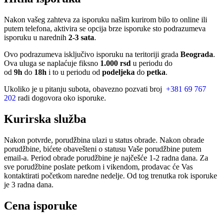
Nakon vašeg zahteva za isporuku našim kurirom bilo to online ili
putem telefona, aktivira se opcija brze isporuke sto podrazumeva
isporuku u narednih
2-3 sata
.
Ovo podrazumeva isključivo isporuku na teritoriji grada
Beograda
.
Ova uluga se naplaćuje fiksno
1.000 rsd
u periodu do
od
9h
do
18h
i to u periodu od
podeljeka
do
petka
.
Ukoliko je u pitanju subota, obavezno pozvati broj
+381 69 767
202
radi dogovora oko isporuke.
Kurirska služba
Nakon potvrde, porudžbina ulazi u status obrade. Nakon obrade
porudžbine, bićete obavešteni o statusu Vaše porudžbine putem
email-a. Period obrade porudžbine je najčešće 1-2 radna dana. Za
sve porudžbine poslate petkom i vikendom, prodavac će Vas
kontaktirati početkom naredne nedelje. Od tog trenutka rok isporuke
je 3 radna dana.
Cena isporuke