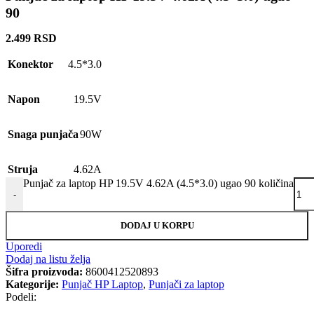
90
2.499
RSD
Konektor
4.5*3.0
Napon
19.5V
Snaga punjača
90W
Struja
4.62A
Punjač za laptop HP 19.5V 4.62A (4.5*3.0) ugao 90 količina
-
DODAJ U KORPU
Uporedi
Dodaj na listu želja
Šifra proizvoda:
8600412520893
Kategorije:
Punjač HP Laptop
,
Punjači za laptop
Podeli: