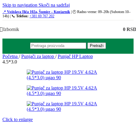
Skip to navigation
Skoči na sadržaj
📍
Vojislava Ilića 102a, Šumice – Konjarnik
| 🕘 Radno vreme: 09–20h (Subotom 10–
14h) | 📞
Telefon:
+381 69 767 202
Izbornik
0
RS
Pretraži
Početna
/
Punjači za laptop
/
Punjač HP Laptop
4.5*3.0
Click to enlarge