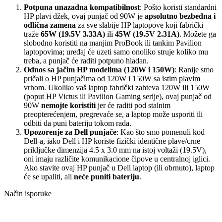
Potpuna unazadna kompatibilnost
: Pošto koristi standardni
HP plavi džek, ovaj punjač od 90W je
apsolutno bezbedna i
odlična zamena
za sve slabije HP laptopove koji fabrički
traže
65W (19.5V 3.33A)
ili
45W (19.5V 2.31A)
. Možete ga
slobodno koristiti na manjim ProBook ili tankim Pavilion
laptopovima; uređaj će uzeti samo onoliko struje koliko mu
treba, a punjač će raditi potpuno hladan.
Odnos sa jačim HP modelima (120W i 150W)
: Ranije smo
pričali o HP punjačima od 120W i 150W sa istim plavim
vrhom. Ukoliko vaš laptop fabrički zahteva 120W ili 150W
(poput HP Victus ili Pavilion Gaming serije), ovaj punjač od
90W
nemojte koristiti
jer će raditi pod stalnim
preopterećenjem, pregrevaće se, a laptop može usporiti ili
odbiti da puni bateriju tokom rada.
Upozorenje za Dell punjače
: Kao što smo pomenuli kod
Dell-a, iako Dell i HP koriste fizički identične plave/crne
priključke dimenzija 4.5 x 3.0 mm na istoj voltaži (19.5V),
oni imaju različite komunikacione čipove u centralnoj iglici.
Ako stavite ovaj HP punjač u Dell laptop (ili obrnuto), laptop
će se upaliti, ali
neće puniti bateriju
.
Način isporuke