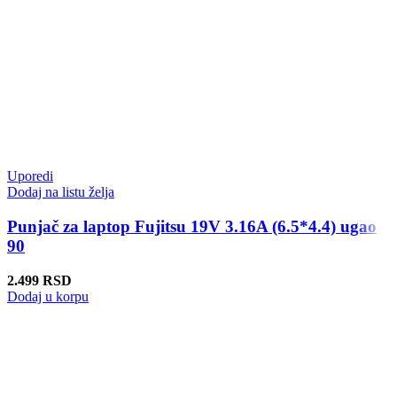
Uporedi
Dodaj na listu želja
Punjač za laptop Fujitsu 19V 3.16A (6.5*4.4) ugao
90
2.499
RSD
Dodaj u korpu