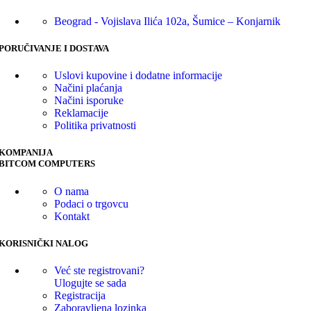
Beograd - Vojislava Ilića 102a, Šumice – Konjarnik
PORUČIVANJE I DOSTAVA
Uslovi kupovine i dodatne informacije
Načini plaćanja
Načini isporuke
Reklamacije
Politika privatnosti
KOMPANIJA
BITCOM COMPUTERS
O nama
Podaci o trgovcu
Kontakt
KORISNIČKI NALOG
Već ste registrovani?
Ulogujte se sada
Registracija
Zaboravljena lozinka