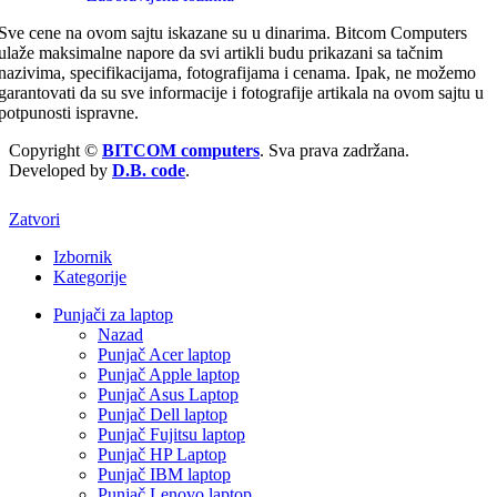
Sve cene na ovom sajtu iskazane su u dinarima. Bitcom Computers
ulaže maksimalne napore da svi artikli budu prikazani sa tačnim
nazivima, specifikacijama, fotografijama i cenama. Ipak, ne možemo
garantovati da su sve informacije i fotografije artikala na ovom sajtu u
potpunosti ispravne.
Copyright ©
BITCOM computers
. Sva prava zadržana.
Developed by
D.B. code
.
Zatvori
Izbornik
Kategorije
Punjači za laptop
Nazad
Punjač Acer laptop
Punjač Apple laptop
Punjač Asus Laptop
Punjač Dell laptop
Punjač Fujitsu laptop
Punjač HP Laptop
Punjač IBM laptop
Punjač Lenovo laptop