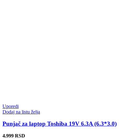
Uporedi
Dodaj na listu želja
Punjač za laptop Toshiba 19V 6.3A (6.3*3.0)
4.999
RSD