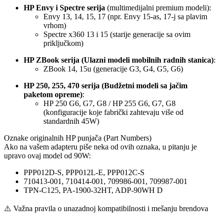
HP Envy i Spectre serija
(multimedijalni premium modeli):
Envy 13, 14, 15, 17 (npr. Envy 15-as, 17-j sa plavim
vrhom)
Spectre x360 13 i 15 (starije generacije sa ovim
priključkom)
HP ZBook serija (Ulazni modeli mobilnih radnih stanica)
:
ZBook 14, 15u (generacije G3, G4, G5, G6)
HP 250, 255, 470 serija (Budžetni modeli sa jačim
paketom opreme)
:
HP 250 G6, G7, G8 / HP 255 G6, G7, G8
(konfiguracije koje fabrički zahtevaju više od
standardnih 45W)
Oznake originalnih HP punjača (Part Numbers)
Ako na vašem adapteru piše neka od ovih oznaka, u pitanju je
upravo ovaj model od 90W:
PPP012D-S, PPP012L-E, PPP012C-S
710413-001, 710414-001, 709986-001, 709987-001
TPN-C125, PA-1900-32HT, ADP-90WH D
⚠️ Važna pravila o unazadnoj kompatibilnosti i mešanju brendova