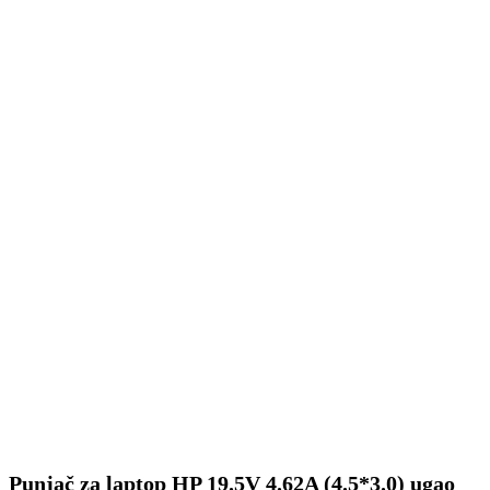
Punjač za laptop HP 19.5V 4.62A (4.5*3.0) ugao