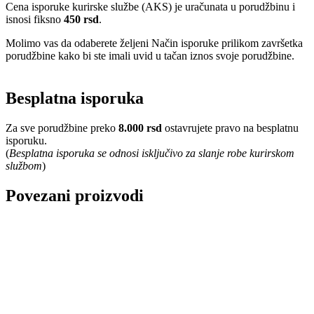
Cena isporuke kurirske službe (AKS) je uračunata u porudžbinu i
isnosi fiksno
450 rsd
.
Molimo vas da odaberete željeni Način isporuke prilikom završetka
porudžbine kako bi ste imali uvid u tačan iznos svoje porudžbine.
Besplatna isporuka
Za sve porudžbine preko
8.000 rsd
ostavrujete pravo na besplatnu
isporuku.
(
Besplatna isporuka se odnosi isključivo za slanje robe kurirskom
službom
)
Povezani proizvodi