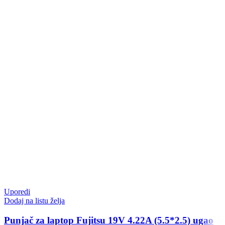
Uporedi
Dodaj na listu želja
Punjač za laptop Fujitsu 19V 4.22A (5.5*2.5) ugao