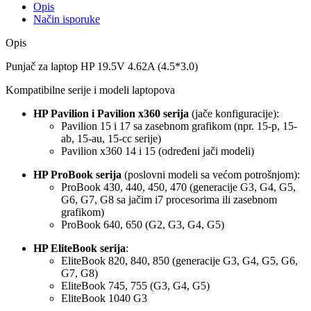
Opis
Način isporuke
Opis
Punjač za laptop HP 19.5V 4.62A (4.5*3.0)
Kompatibilne serije i modeli laptopova
HP Pavilion i Pavilion x360 serija
(jače konfiguracije):
Pavilion 15 i 17 sa zasebnom grafikom (npr. 15-p, 15-
ab, 15-au, 15-cc serije)
Pavilion x360 14 i 15 (određeni jači modeli)
HP ProBook serija
(poslovni modeli sa većom potrošnjom):
ProBook 430, 440, 450, 470 (generacije G3, G4, G5,
G6, G7, G8 sa jačim i7 procesorima ili zasebnom
grafikom)
ProBook 640, 650 (G2, G3, G4, G5)
HP EliteBook serija
:
EliteBook 820, 840, 850 (generacije G3, G4, G5, G6,
G7, G8)
EliteBook 745, 755 (G3, G4, G5)
EliteBook 1040 G3