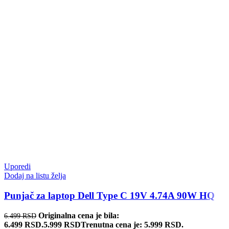
Uporedi
Dodaj na listu želja
Punjač za laptop Dell Type C 19V 4.74A 90W HQ
Originalna cena je bila:
6.499
RSD
6.499 RSD.
5.999
RSD
Trenutna cena je: 5.999 RSD.