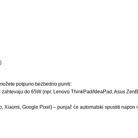
)
 možete potpuno bezbedno puniti:
i zahtevaju do 65W (npr. Lenovo ThinkPad/IdeaPad, Asus ZenBo
 Xiaomi, Google Pixel) – punjač će automatski spustiti napon n