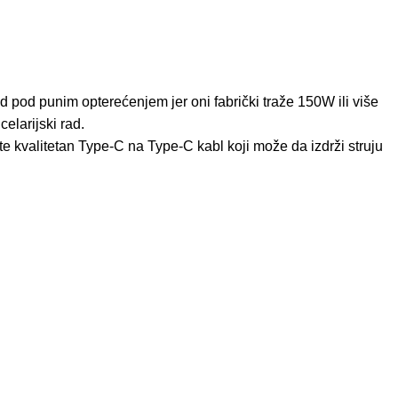
d pod punim opterećenjem jer oni fabrički traže 150W ili više
elarijski rad.
ite kvalitetan Type-C na Type-C kabl koji može da izdrži struju