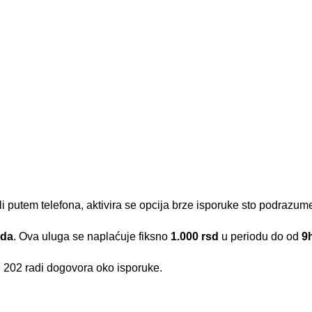
li putem telefona, aktivira se opcija brze isporuke sto podrazu
ada
. Ova uluga se naplaćuje fiksno
1.000 rsd
u periodu do od
9
 202
radi dogovora oko isporuke.