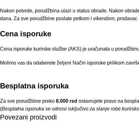
Nakon potvrde, porudžbina ulazi u status obrade. Nakon obrad
dana. Za sve porudžbine poslate petkom i vikendom, prodavac ć
Cena isporuke
Cena isporuke kurirske službe (AKS) je uračunata u porudžbinu 
Molimo vas da odaberete željeni Način isporuke prilikom završe
Besplatna isporuka
Za sve porudžbine preko
8.000 rsd
ostavrujete pravo na bespla
(
Besplatna isporuka se odnosi isključivo za slanje robe kurirs
Povezani proizvodi