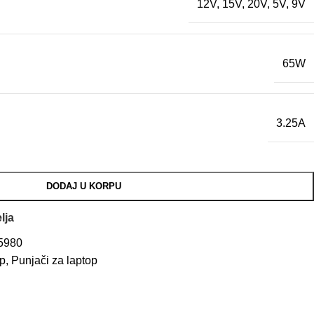
12V
,
15V
,
20V
,
5V
,
9V
65W
3.25A
DODAJ U KORPU
lja
5980
p
,
Punjači za laptop