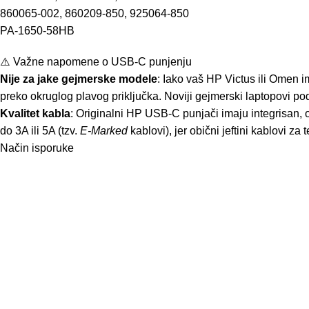
860065-002, 860209-850, 925064-850
PA-1650-58HB
⚠️ Važne napomene o USB-C punjenju
Nije za jake gejmerske modele
: Iako vaš HP Victus ili Omen
preko okruglog plavog priključka. Noviji gejmerski laptopovi po
Kvalitet kabla
: Originalni HP USB-C punjači imaju integrisan, o
do 3A ili 5A (tzv.
E-Marked
kablovi), jer obični jeftini kablovi
Način isporuke