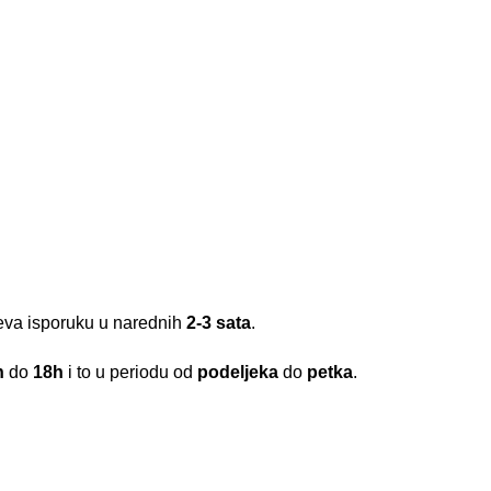
meva isporuku u narednih
2-3 sata
.
h
do
18h
i to u periodu od
podeljeka
do
petka
.