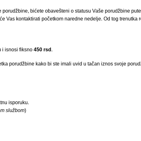
e porudžbine, bićete obavešteni o statusu Vaše porudžbine put
e Vas kontaktirati početkom naredne nedelje. Od tog trenutka r
i isnosi fiksno
450 rsd
.
tka porudžbine kako bi ste imali uvid u tačan iznos svoje porud
tnu isporuku.
kom službom
)