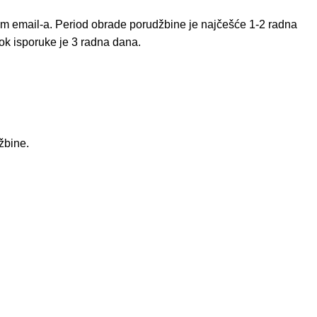
em email-a. Period obrade porudžbine je najčešće 1-2 radna
ok isporuke je 3 radna dana.
žbine.