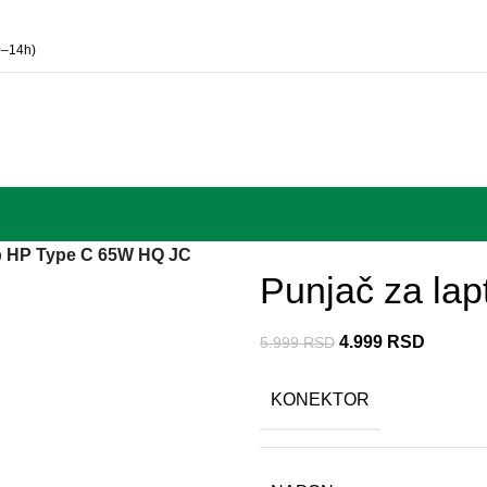
0–14h)
op HP Type C 65W HQ JC
Punjač za la
4.999
RSD
5.999
RSD
KONEKTOR