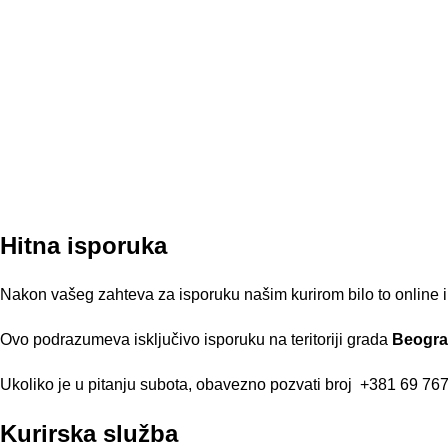
Hitna isporuka
Nakon vašeg zahteva za isporuku našim kurirom bilo to online i
Ovo podrazumeva isključivo isporuku na teritoriji grada
Beogr
Ukoliko je u pitanju subota, obavezno pozvati broj
+381 69 767
Kurirska služba