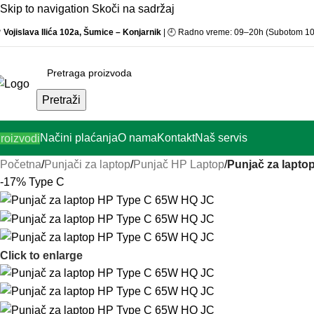
Skip to navigation
Skoči na sadržaj

Vojislava Ilića 102a, Šumice – Konjarnik
| 🕘 Radno vreme: 09–20h (Subotom 1
Pretraži
Načini plaćanja
O nama
Kontakt
Naš servis
roizvodi
Početna
/
Punjači za laptop
/
Punjač HP Laptop
/
Punjač za lapt
-17%
Type C
Click to enlarge