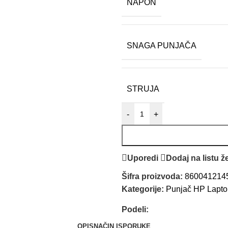
NAPON
SNAGA PUNJAČA
STRUJA
-
+
Uporedi
Dodaj na listu že
Šifra proizvoda:
860041214
Kategorije:
Punjač HP Lapto
Podeli:
OPIS
NAČIN ISPORUKE