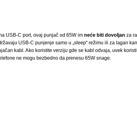
 ima USB-C port, ovaj punjač od 65W im
neće biti dovoljan
za ra
državaju USB-C punjenje samo u „sleep“ režimu ili za lagan kanc
jačan kabl. Ako koristite verziju gde se kabl odvaja, uvek korist
 za telefone ne mogu bezbedno da prenesu 65W snage.