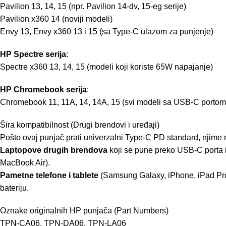
Pavilion 13, 14, 15 (npr. Pavilion 14-dv, 15-eg serije)
Pavilion x360 14 (noviji modeli)
Envy 13, Envy x360 13 i 15 (sa Type-C ulazom za punjenje)
HP Spectre serija
:
Spectre x360 13, 14, 15 (modeli koji koriste 65W napajanje)
HP Chromebook serija
:
Chromebook 11, 11A, 14, 14A, 15 (svi modeli sa USB-C portom
Šira kompatibilnost (Drugi brendovi i uređaji)
Pošto ovaj punjač prati univerzalni Type-C PD standard, njime
Laptopove drugih brendova
koji se pune preko USB-C porta 
MacBook Air).
Pametne telefone i tablete
(Samsung Galaxy, iPhone, iPad Pro,
bateriju.
Oznake originalnih HP punjača (Part Numbers)
TPN-CA06, TPN-DA06, TPN-LA06