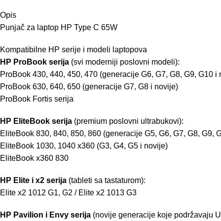
Opis
Punjač za laptop HP Type C 65W
Kompatibilne HP serije i modeli laptopova
HP ProBook serija
(svi moderniji poslovni modeli):
ProBook 430, 440, 450, 470 (generacije G6, G7, G8, G9, G10 i 
ProBook 630, 640, 650 (generacije G7, G8 i novije)
ProBook Fortis serija
HP EliteBook serija
(premium poslovni ultrabukovi):
EliteBook 830, 840, 850, 860 (generacije G5, G6, G7, G8, G9, G
EliteBook 1030, 1040 x360 (G3, G4, G5 i novije)
EliteBook x360 830
HP Elite i x2 serija
(tableti sa tastaturom):
Elite x2 1012 G1, G2 / Elite x2 1013 G3
HP Pavilion i Envy serija
(novije generacije koje podržavaju 