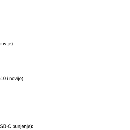
novije)
10 i novije)
USB-C punjenje):