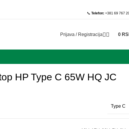
📞
Telefon:
+381 69 767 2
Prijava / Registracija
0
RS
ptop HP Type C 65W HQ JC
Type C