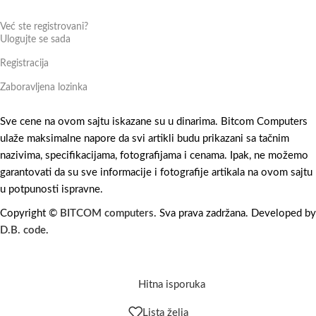
Već ste registrovani?
Ulogujte se sada
Registracija
Zaboravljena lozinka
Sve cene na ovom sajtu iskazane su u dinarima. Bitcom Computers
ulaže maksimalne napore da svi artikli budu prikazani sa tačnim
nazivima, specifikacijama, fotografijama i cenama. Ipak, ne možemo
garantovati da su sve informacije i fotografije artikala na ovom sajtu
u potpunosti ispravne.
Copyright ©
BITCOM computers
. Sva prava zadržana. Developed by
D.B. code
.
Hitna isporuka
Lista želja