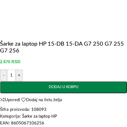
Šarke za laptop HP 15-DB 15-DA G7 250 G7 255
G7 256
2.670
RSD
-
+
DODAJ U KORPU
Uporedi
Dodaj na listu želja
Šifra proizvoda:
108093
Kategorija:
Šarke za laptop HP
EAN:
8605067106256