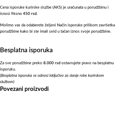
Cena isporuke kurirske službe (AKS) je uračunata u porudžbinu i
isnosi fiksno
450 rsd
.
Molimo vas da odaberete željeni Način isporuke prilikom završetka
porudžbine kako bi ste imali uvid u tačan iznos svoje porudžbine.
Besplatna isporuka
Za sve porudžbine preko
8.000 rsd
ostavrujete pravo na besplatnu
isporuku.
(
Besplatna isporuka se odnosi isključivo za slanje robe kurirskom
službom
)
Povezani proizvodi