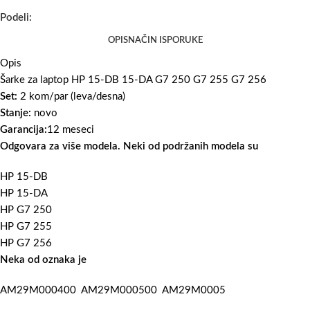
Podeli:
OPIS
NAČIN ISPORUKE
Opis
Šarke za laptop HP 15-DB 15-DA G7 250 G7 255 G7 256
Set:
2 kom/par (leva/desna)
Stanje:
novo
Garancija:
12 meseci
Odgovara za više modela. Neki od podržanih modela su
HP 15-DB
HP 15-DA
HP G7 250
HP G7 255
HP G7 256
Neka od oznaka je
AM29M000400 AM29M000500 AM29M0005