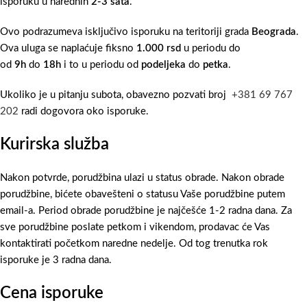
isporuku u narednih
2-3 sata
.
Ovo podrazumeva isključivo isporuku na teritoriji grada
Beograda
.
Ova uluga se naplaćuje fiksno
1.000 rsd
u periodu do
od
9h
do
18h
i to u periodu od
podeljeka
do
petka
.
Ukoliko je u pitanju subota, obavezno pozvati broj
+381 69 767
202
radi dogovora oko isporuke.
Kurirska služba
Nakon potvrde, porudžbina ulazi u status obrade. Nakon obrade
porudžbine, bićete obavešteni o statusu Vaše porudžbine putem
email-a. Period obrade porudžbine je najčešće 1-2 radna dana. Za
sve porudžbine poslate petkom i vikendom, prodavac će Vas
kontaktirati početkom naredne nedelje. Od tog trenutka rok
isporuke je 3 radna dana.
Cena isporuke