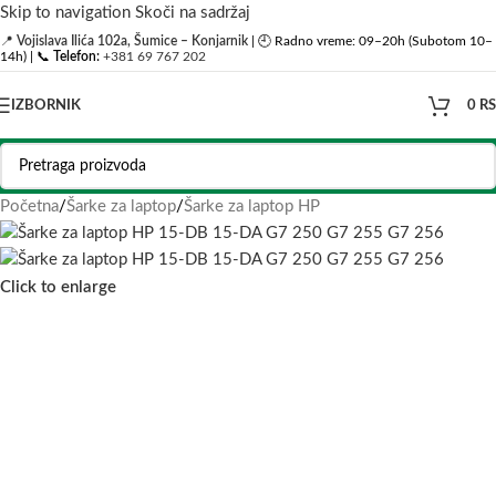
Skip to navigation
Skoči na sadržaj
📍
Vojislava Ilića 102a, Šumice – Konjarnik
| 🕘 Radno vreme: 09–20h (Subotom 10–
14h) | 📞
Telefon:
+381 69 767 202
IZBORNIK
0
R
Početna
/
Šarke za laptop
/
Šarke za laptop HP
Click to enlarge