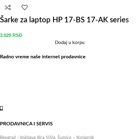
Šarke za laptop HP 17-BS 17-AK series
3.020
RSD
Dodaj u korpu
Radno vreme naše internet prodavnice
Naše radno vreme je svih 7 dana u nedelji od 00-24h. U tom
periodu možete vršiti porudžbine putem sajta, dok nas na telefone
možete kontaktirati svakog radnog dana u periodu radnog vremena
lokala.
Online shop:
+381 (69) 767-202
PRODAVNICA I SERVIS
Beograd - Vojislava Ilića 102a, Šumice – Konjarnik