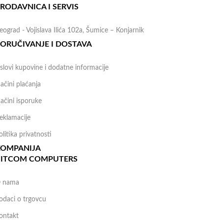
RODAVNICA I SERVIS
eograd - Vojislava Ilića 102a, Šumice – Konjarnik
ORUČIVANJE I DOSTAVA
slovi kupovine i dodatne informacije
ačini plaćanja
ačini isporuke
eklamacije
olitika privatnosti
KOMPANIJA
BITCOM COMPUTERS
 nama
odaci o trgovcu
ontakt