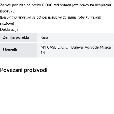
Za sve porudžbine preko
8.000 rsd
ostavrujete pravo na besplatnu
isporuku.
(
Besplatna isporuka se odnosi isključivo za slanje robe kurirskom
službom
)
Deklaracija
Zemlja porekla
Kina
MY CASE D.O.O., Bulevar Vojvode Mišića
Uvoznik
14
Povezani proizvodi