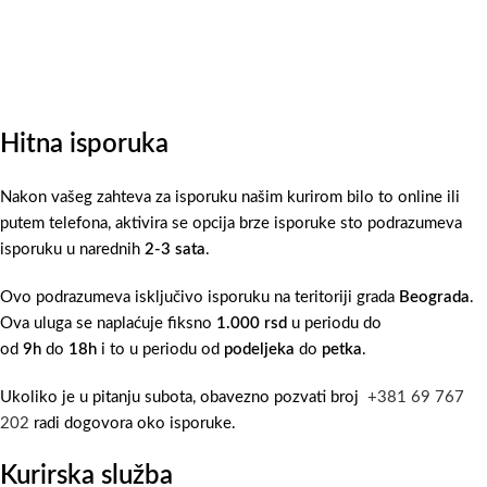
Hitna isporuka
Nakon vašeg zahteva za isporuku našim kurirom bilo to online ili
putem telefona, aktivira se opcija brze isporuke sto podrazumeva
isporuku u narednih
2-3 sata
.
Ovo podrazumeva isključivo isporuku na teritoriji grada
Beograda
.
Ova uluga se naplaćuje fiksno
1.000 rsd
u periodu do
od
9h
do
18h
i to u periodu od
podeljeka
do
petka
.
Ukoliko je u pitanju subota, obavezno pozvati broj
+381 69 767
202
radi dogovora oko isporuke.
Kurirska služba