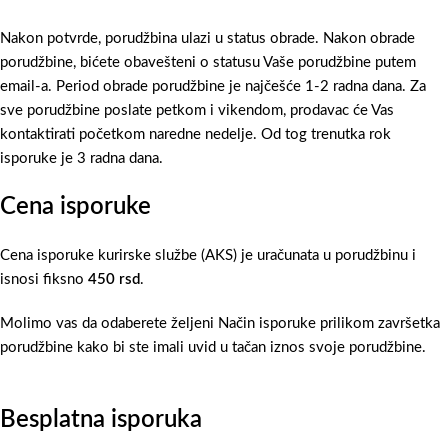
Nakon potvrde, porudžbina ulazi u status obrade. Nakon obrade
porudžbine, bićete obavešteni o statusu Vaše porudžbine putem
email-a. Period obrade porudžbine je najčešće 1-2 radna dana. Za
sve porudžbine poslate petkom i vikendom, prodavac će Vas
kontaktirati početkom naredne nedelje. Od tog trenutka rok
isporuke je 3 radna dana.
Cena isporuke
Cena isporuke kurirske službe (AKS) je uračunata u porudžbinu i
isnosi fiksno
450 rsd
.
Molimo vas da odaberete željeni Način isporuke prilikom završetka
porudžbine kako bi ste imali uvid u tačan iznos svoje porudžbine.
Besplatna isporuka