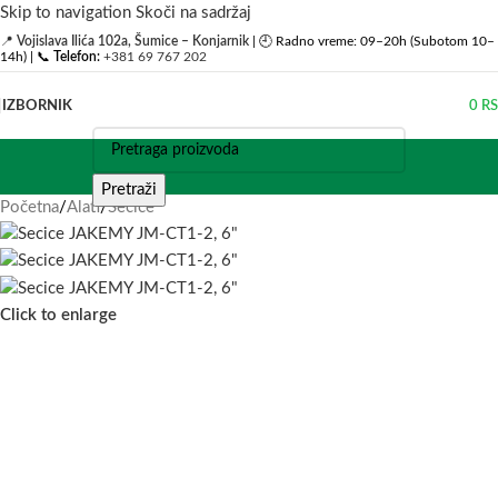
Skip to navigation
Skoči na sadržaj
📍
Vojislava Ilića 102a, Šumice – Konjarnik
| 🕘 Radno vreme: 09–20h (Subotom 10–
14h) | 📞
Telefon:
+381 69 767 202
IZBORNIK
0
R
Pretraži
Početna
/
Alati
/
Sečice
Click to enlarge