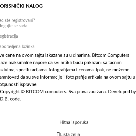
ORISNIČKI NALOG
eć ste registrovani?
logujte se sada
egistracija
aboravljena lozinka
ve cene na ovom sajtu iskazane su u dinarima. Bitcom Computers
laže maksimalne napore da svi artikli budu prikazani sa tačnim
azivima, specifikacijama, fotografijama i cenama. Ipak, ne možemo
arantovati da su sve informacije i fotografije artikala na ovom sajtu u
otpunosti ispravne.
Copyright ©
BITCOM computers
. Sva prava zadržana. Developed by
D.B. code
.
Hitna isporuka
Lista želja