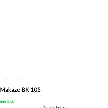
Makaze BK 105
999
RSD
Dodaj u korpu