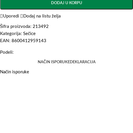
DODAJ U KORPU
Uporedi
Dodaj na listu želja
Šifra proizvoda:
213492
Kategorija:
Sečice
EAN:
8600412959143
Podeli:
NAČIN ISPORUKE
DEKLARACIJA
Način isporuke