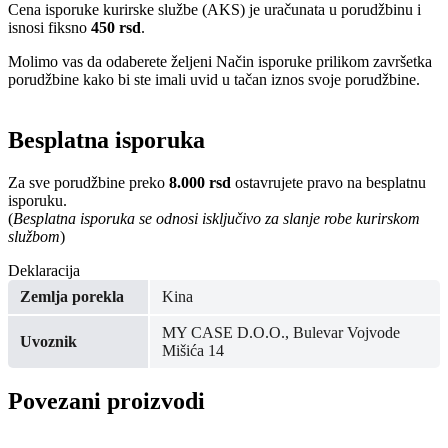
Cena isporuke kurirske službe (AKS) je uračunata u porudžbinu i
isnosi fiksno
450 rsd
.
Molimo vas da odaberete željeni Način isporuke prilikom završetka
porudžbine kako bi ste imali uvid u tačan iznos svoje porudžbine.
Besplatna isporuka
Za sve porudžbine preko
8.000 rsd
ostavrujete pravo na besplatnu
isporuku.
(
Besplatna isporuka se odnosi isključivo za slanje robe kurirskom
službom
)
Deklaracija
Zemlja porekla
Kina
MY CASE D.O.O., Bulevar Vojvode
Uvoznik
Mišića 14
Povezani proizvodi