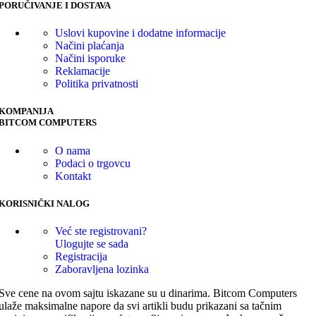
PORUČIVANJE I DOSTAVA
Uslovi kupovine i dodatne informacije
Načini plaćanja
Načini isporuke
Reklamacije
Politika privatnosti
KOMPANIJA
BITCOM COMPUTERS
O nama
Podaci o trgovcu
Kontakt
KORISNIČKI NALOG
Već ste registrovani?
Ulogujte se sada
Registracija
Zaboravljena lozinka
Sve cene na ovom sajtu iskazane su u dinarima. Bitcom Computers
ulaže maksimalne napore da svi artikli budu prikazani sa tačnim