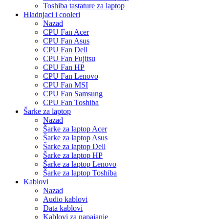
Toshiba tastature za laptop
Hladnjaci i cooleri
Nazad
CPU Fan Acer
CPU Fan Asus
CPU Fan Dell
CPU Fan Fujitsu
CPU Fan HP
CPU Fan Lenovo
CPU Fan MSI
CPU Fan Samsung
CPU Fan Toshiba
Šarke za laptop
Nazad
Šarke za laptop Acer
Šarke za laptop Asus
Šarke za laptop Dell
Šarke za laptop HP
Šarke za laptop Lenovo
Šarke za laptop Toshiba
Kablovi
Nazad
Audio kablovi
Data kablovi
Kablovi za napajanje