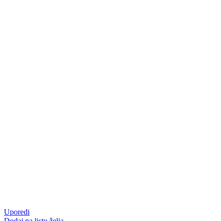
Uporedi
Dodaj na listu želja