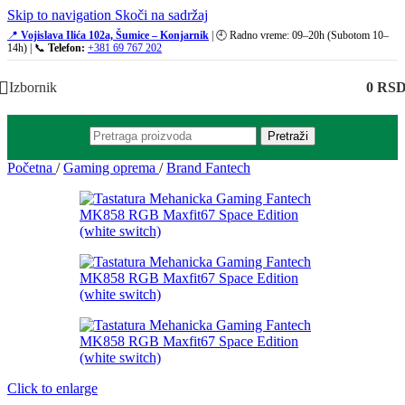
Skip to navigation
Skoči na sadržaj
📍
Vojislava Ilića 102a, Šumice – Konjarnik
| 🕘 Radno vreme: 09–20h (Subotom 10–
14h) | 📞
Telefon:
+381 69 767 202
Izbornik
0
RS
Pretraži
Početna
/
Gaming oprema
/
Brand Fantech
Click to enlarge