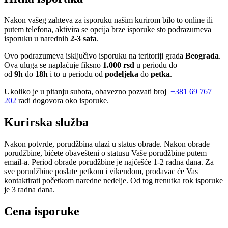
Nakon vašeg zahteva za isporuku našim kurirom bilo to online ili
putem telefona, aktivira se opcija brze isporuke sto podrazumeva
isporuku u narednih
2-3 sata
.
Ovo podrazumeva isključivo isporuku na teritoriji grada
Beograda
.
Ova uluga se naplaćuje fiksno
1.000 rsd
u periodu do
od
9h
do
18h
i to u periodu od
podeljeka
do
petka
.
Ukoliko je u pitanju subota, obavezno pozvati broj
+381 69 767
202
radi dogovora oko isporuke.
Kurirska služba
Nakon potvrde, porudžbina ulazi u status obrade. Nakon obrade
porudžbine, bićete obavešteni o statusu Vaše porudžbine putem
email-a. Period obrade porudžbine je najčešće 1-2 radna dana. Za
sve porudžbine poslate petkom i vikendom, prodavac će Vas
kontaktirati početkom naredne nedelje. Od tog trenutka rok isporuke
je 3 radna dana.
Cena isporuke