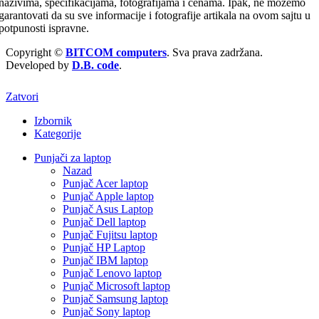
nazivima, specifikacijama, fotografijama i cenama. Ipak, ne možemo
garantovati da su sve informacije i fotografije artikala na ovom sajtu u
potpunosti ispravne.
Copyright ©
BITCOM computers
. Sva prava zadržana.
Developed by
D.B. code
.
Zatvori
Izbornik
Kategorije
Punjači za laptop
Nazad
Punjač Acer laptop
Punjač Apple laptop
Punjač Asus Laptop
Punjač Dell laptop
Punjač Fujitsu laptop
Punjač HP Laptop
Punjač IBM laptop
Punjač Lenovo laptop
Punjač Microsoft laptop
Punjač Samsung laptop
Punjač Sony laptop