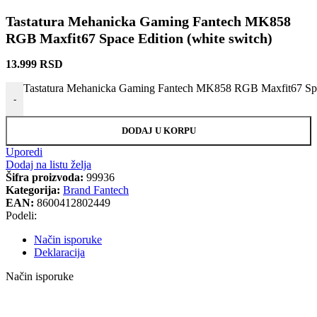
Tastatura Mehanicka Gaming Fantech MK858
RGB Maxfit67 Space Edition (white switch)
13.999
RSD
Tastatura Mehanicka Gaming Fantech MK858 RGB Maxfit67 Space
-
DODAJ U KORPU
Uporedi
Dodaj na listu želja
Šifra proizvoda:
99936
Kategorija:
Brand Fantech
EAN:
8600412802449
Podeli:
Način isporuke
Deklaracija
Način isporuke