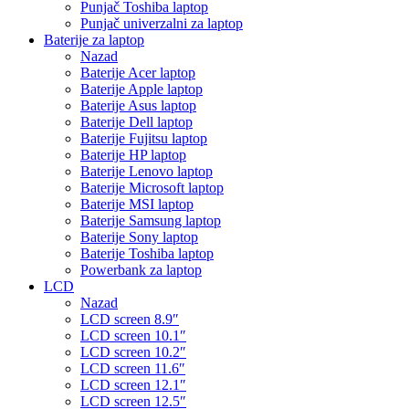
Punjač Toshiba laptop
Punjač univerzalni za laptop
Baterije za laptop
Nazad
Baterije Acer laptop
Baterije Apple laptop
Baterije Asus laptop
Baterije Dell laptop
Baterije Fujitsu laptop
Baterije HP laptop
Baterije Lenovo laptop
Baterije Microsoft laptop
Baterije MSI laptop
Baterije Samsung laptop
Baterije Sony laptop
Baterije Toshiba laptop
Powerbank za laptop
LCD
Nazad
LCD screen 8.9″
LCD screen 10.1″
LCD screen 10.2″
LCD screen 11.6″
LCD screen 12.1″
LCD screen 12.5″