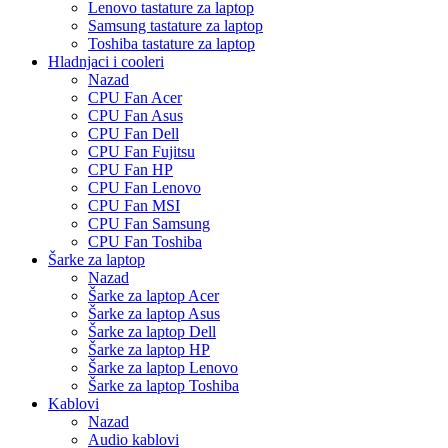
Lenovo tastature za laptop
Samsung tastature za laptop
Toshiba tastature za laptop
Hladnjaci i cooleri
Nazad
CPU Fan Acer
CPU Fan Asus
CPU Fan Dell
CPU Fan Fujitsu
CPU Fan HP
CPU Fan Lenovo
CPU Fan MSI
CPU Fan Samsung
CPU Fan Toshiba
Šarke za laptop
Nazad
Šarke za laptop Acer
Šarke za laptop Asus
Šarke za laptop Dell
Šarke za laptop HP
Šarke za laptop Lenovo
Šarke za laptop Toshiba
Kablovi
Nazad
Audio kablovi