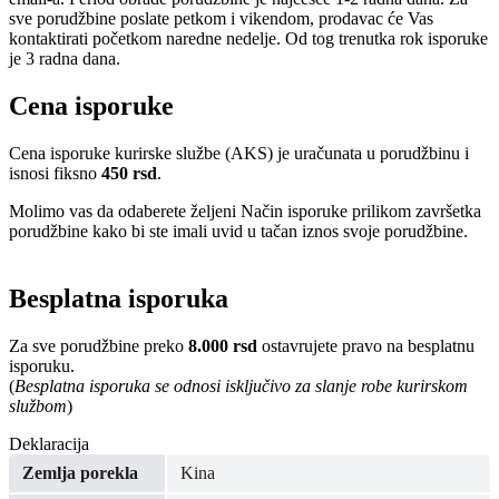
sve porudžbine poslate petkom i vikendom, prodavac će Vas
kontaktirati početkom naredne nedelje. Od tog trenutka rok isporuke
je 3 radna dana.
Cena isporuke
Cena isporuke kurirske službe (AKS) je uračunata u porudžbinu i
isnosi fiksno
450 rsd
.
Molimo vas da odaberete željeni Način isporuke prilikom završetka
porudžbine kako bi ste imali uvid u tačan iznos svoje porudžbine.
Besplatna isporuka
Za sve porudžbine preko
8.000 rsd
ostavrujete pravo na besplatnu
isporuku.
(
Besplatna isporuka se odnosi isključivo za slanje robe kurirskom
službom
)
Deklaracija
Zemlja porekla
Kina