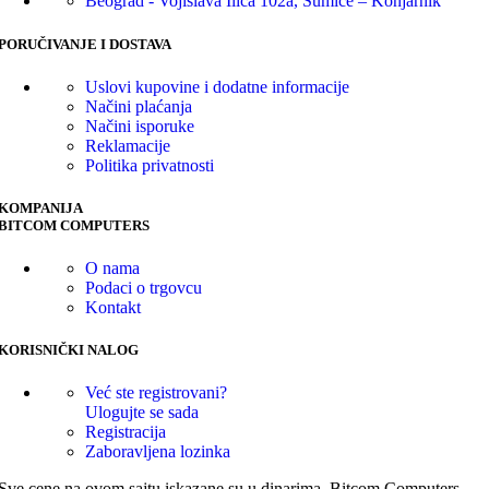
Beograd - Vojislava Ilića 102a, Šumice – Konjarnik
PORUČIVANJE I DOSTAVA
Uslovi kupovine i dodatne informacije
Načini plaćanja
Načini isporuke
Reklamacije
Politika privatnosti
KOMPANIJA
BITCOM COMPUTERS
O nama
Podaci o trgovcu
Kontakt
KORISNIČKI NALOG
Već ste registrovani?
Ulogujte se sada
Registracija
Zaboravljena lozinka
Sve cene na ovom sajtu iskazane su u dinarima. Bitcom Computers