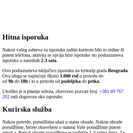
Hitna isporuka
Nakon vašeg zahteva za isporuku našim kurirom bilo to online ili
putem telefona, aktivira se opcija brze isporuke sto podrazumeva
isporuku u narednih
2-3 sata
.
Ovo podrazumeva isključivo isporuku na teritoriji grada
Beograda
.
Ova uluga se naplaćuje fiksno
1.000 rsd
u periodu do
od
9h
do
18h
i to u periodu od
podeljeka
do
petka
.
Ukoliko je u pitanju subota, obavezno pozvati broj
+381 69 767
202
radi dogovora oko isporuke.
Kurirska služba
Nakon potvrde, porudžbina ulazi u status obrade. Nakon obrade
porudžbine, bićete obavešteni o statusu Vaše porudžbine putem
email-a. Period obrade porudžbine je najčešće 1-2 radna dana. Za