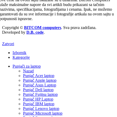
ulaže maksimalne napore da svi artikli budu prikazani sa tačnim
nazivima, specifikacijama, fotografijama i cenama. Ipak, ne možemo
garantovati da su sve informacije i fotografije artikala na ovom sajtu u
potpunosti ispravne.
Copyright ©
BITCOM computers
. Sva prava zadržana.
Developed by
D.B. code
.
Zatvori
Izbornik
Kategorije
Punjači za laptop
Nazad
Punjač Acer laptop
Punjač Apple laptop
Punjač Asus Laptop
Punjač Dell laptop
Punjač Fujitsu laptop
Punjač HP Laptop
Punjač IBM laptop
Punjač Lenovo laptop
Punjač Microsoft laptop