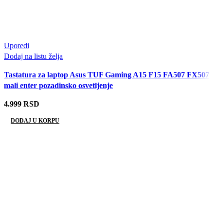
Uporedi
Dodaj na listu želja
Tastatura za laptop Asus TUF Gaming A15 F15 FA507 FX507
mali enter pozadinsko osvetljenje
4.999
RSD
DODAJ U KORPU