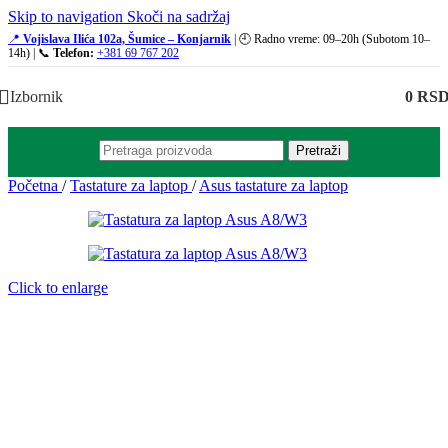
Skip to navigation
Skoči na sadržaj
📍
Vojislava Ilića 102a, Šumice – Konjarnik
| 🕘 Radno vreme: 09–20h (Subotom 10–
14h) | 📞
Telefon:
+381 69 767 202
Izbornik
0
RS
Pretraži
Početna
/
Tastature za laptop
/
Asus tastature za laptop
Click to enlarge