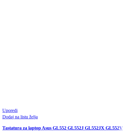
Uporedi
Dodaj na listu želja
Tastatura za laptop Asus GL552 GL552J GL552JX GL552V