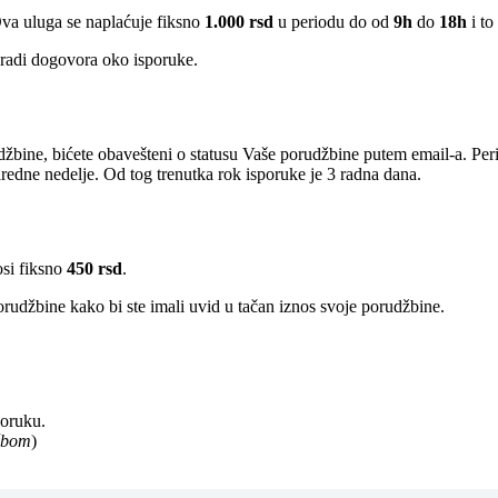
Ova uluga se naplaćuje fiksno
1.000 rsd
u periodu do od
9h
do
18h
i to
radi dogovora oko isporuke.
žbine, bićete obavešteni o statusu Vaše porudžbine putem email-a. Per
edne nedelje. Od tog trenutka rok isporuke je 3 radna dana.
osi fiksno
450 rsd
.
rudžbine kako bi ste imali uvid u tačan iznos svoje porudžbine.
poruku.
užbom
)