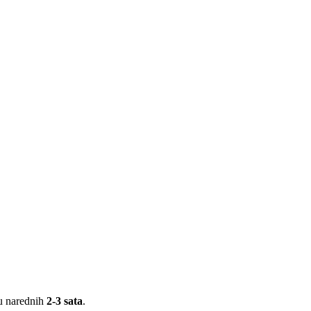
 u narednih
2-3 sata
.