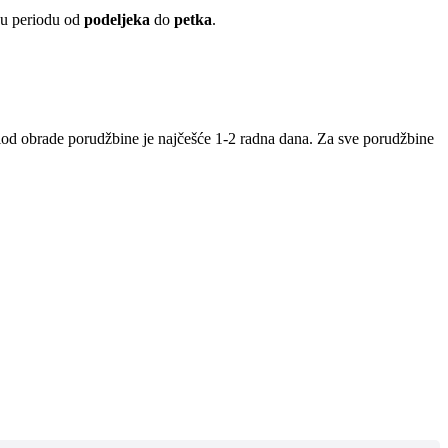
 u periodu od
podeljeka
do
petka
.
iod obrade porudžbine je najčešće 1-2 radna dana. Za sve porudžbine