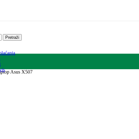
Pretraži
plaćanja
a
t
vis
laptop Asus X507