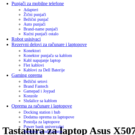
Punjači za mobilne telefone
Adapteri
Žični punjači
Bežični punjač
Auto punjači
Brand-name punjači
Kućni punjači ostalo
Robot usisivaci
Rezervni delovi za računare i laptopove
Konektori
Konektor punjača sa kablom
Kabl napajanje laptop
Flet kablovi
Kablovi za Dell Baterije
Gaming oprema
Bežični setovi
Brand Fantech
Gamepad i Joypad
Konzole
Slušalice sa kablom
Oprema za računare i laptopove
Docking station i hub
Dodatna oprema za laptopove
Postolja za laptopove
Power bank univerzalni
Tastatura za laptop Asus X50
Sredstva za održavanje