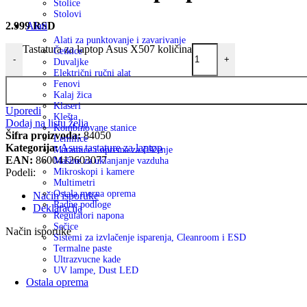
Stolice
Stolovi
2.999
RSD
Alati
Alati za punktovanje i zavarivanje
Tastatura za laptop Asus X507 količina
Četkice
-
+
Duvaljke
Električni ručni alat
Fenovi
Kalaj žica
Klaseri
Uporedi
Klešta
Dodaj na listu želja
Kombinovane stanice
Šifra proizvoda:
84050
Lemilice
Kategorija:
Asus tastature za laptop
Maramice i oprema za čiščenje
EAN:
8600412603077
Mašine za uklanjanje vazduha
Podeli:
Mikroskopi i kamere
Multimetri
Ostala merna oprema
Način isporuke
Radne podloge
Deklaracija
Regulatori napona
Sečice
Način isporuke
Sistemi za izvlačenje isparenja, Cleanroom i ESD
Termalne paste
Ultrazvucne kade
UV lampe, Dust LED
Ostala oprema