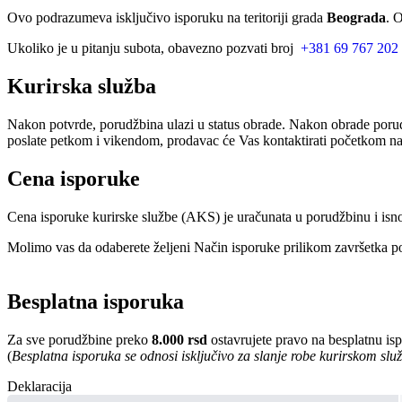
Ovo podrazumeva isključivo isporuku na teritoriji grada
Beograda
. 
Ukoliko je u pitanju subota, obavezno pozvati broj
+381 69 767 202
Kurirska služba
Nakon potvrde, porudžbina ulazi u status obrade. Nakon obrade porud
poslate petkom i vikendom, prodavac će Vas kontaktirati početkom nar
Cena isporuke
Cena isporuke kurirske službe (AKS) je uračunata u porudžbinu i isn
Molimo vas da odaberete željeni Način isporuke prilikom završetka po
Besplatna isporuka
Za sve porudžbine preko
8.000 rsd
ostavrujete pravo na besplatnu is
(
Besplatna isporuka se odnosi isključivo za slanje robe kurirskom sl
Deklaracija