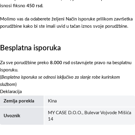
isnosi fiksno
450 rsd
.
Molimo vas da odaberete željeni Način isporuke prilikom završetka
porudžbine kako bi ste imali uvid u tačan iznos svoje porudžbine.
Besplatna isporuka
Za sve porudžbine preko
8.000 rsd
ostavrujete pravo na besplatnu
isporuku.
(
Besplatna isporuka se odnosi isključivo za slanje robe kurirskom
službom
)
Deklaracija
Zemlja porekla
Kina
MY CASE D.O.O., Bulevar Vojvode Mišića
Uvoznik
14