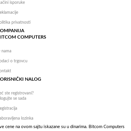
ačini isporuke
eklamacije
olitika privatnosti
KOMPANIJA
BITCOM COMPUTERS
 nama
odaci o trgovcu
ontakt
ORISNIČKI NALOG
eć ste registrovani?
logujte se sada
egistracija
aboravljena lozinka
ve cene na ovom sajtu iskazane su u dinarima. Bitcom Computers