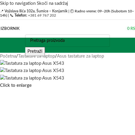
Skip to navigation
Skoči na sadržaj
📍
Vojislava Ilića 102a, Šumice – Konjarnik
| 🕘 Radno vreme: 09–20h (Subotom 10–
14h) | 📞
Telefon:
+381 69 767 202
IZBORNIK
0
R
Pretraži
Početna
/
Tastature za laptop
/
Asus tastature za laptop
Click to enlarge