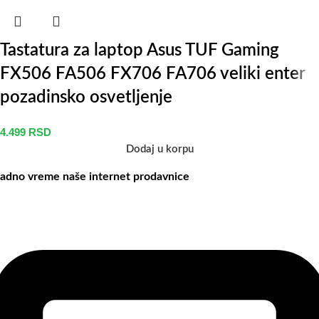
Tastatura za laptop Asus TUF Gaming
FX506 FA506 FX706 FA706 veliki enter
pozadinsko osvetljenje
4.499
RSD
Dodaj u korpu
adno vreme naše internet prodavnice
aše radno vreme je svih 7 dana u nedelji od 00-24h. U tom periodu
ožete vršiti porudžbine putem sajta, dok nas na telefone možete
ontaktirati svakog radnog dana u periodu radnog vremena lokala.