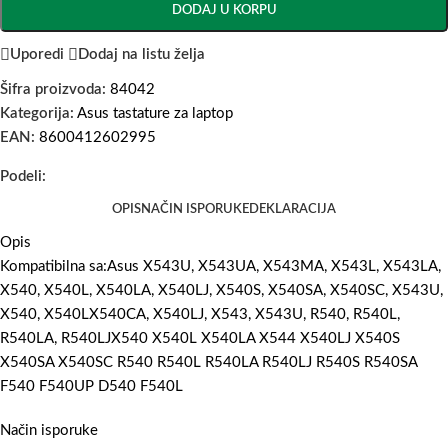
DODAJ U KORPU
Uporedi
Dodaj na listu želja
Šifra proizvoda:
84042
Kategorija:
Asus tastature za laptop
EAN:
8600412602995
Podeli:
OPIS
NAČIN ISPORUKE
DEKLARACIJA
Opis
Kompatibilna sa:Asus X543U, X543UA, X543MA, X543L, X543LA,
X540, X540L, X540LA, X540LJ, X540S, X540SA, X540SC, X543U,
X540, X540LX540CA, X540LJ, X543, X543U, R540, R540L,
R540LA, R540LJX540 X540L X540LA X544 X540LJ X540S
X540SA X540SC R540 R540L R540LA R540LJ R540S R540SA
F540 F540UP D540 F540L
Način isporuke