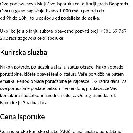
Ovo podrazumeva isključivo isporuku na teritoriji grada
Beograda
.
Ova uluga se naplaćuje fiksno
1.000 rsd
u periodu do
od
9h
do
18h
i to u periodu od
podeljeka
do
petka
.
Ukoliko je u pitanju subota, obavezno pozvati broj
+381 69 767
202
radi dogovora oko isporuke.
Kurirska služba
Nakon potvrde, porudžbina ulazi u status obrade. Nakon obrade
porudžbine, bićete obavešteni o statusu Vaše porudžbine putem
email-a. Period obrade porudžbine je najčešće 1-2 radna dana. Za
sve porudžbine poslate petkom i vikendom, prodavac će Vas
kontaktirati početkom naredne nedelje. Od tog trenutka rok
isporuke je 3 radna dana.
Cena isporuke
Cena isporuke kurirske službe (AKS) je uračunata u porudžbinu i