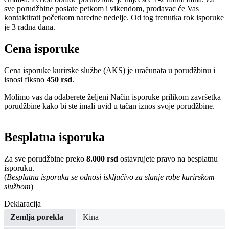
sve porudžbine poslate petkom i vikendom, prodavac će Vas
kontaktirati početkom naredne nedelje. Od tog trenutka rok isporuke
je 3 radna dana.
Cena isporuke
Cena isporuke kurirske službe (AKS) je uračunata u porudžbinu i
isnosi fiksno
450 rsd
.
Molimo vas da odaberete željeni Način isporuke prilikom završetka
porudžbine kako bi ste imali uvid u tačan iznos svoje porudžbine.
Besplatna isporuka
Za sve porudžbine preko
8.000 rsd
ostavrujete pravo na besplatnu
isporuku.
(
Besplatna isporuka se odnosi isključivo za slanje robe kurirskom
službom
)
Deklaracija
Zemlja porekla
Kina