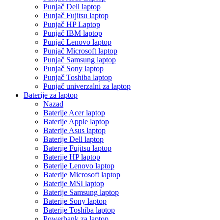
Punjač Dell laptop
Punjač Fujitsu laptop
Punjač HP Laptop
Punjač IBM laptop
Punjač Lenovo laptop
Punjač Microsoft laptop
Punjač Samsung laptop
Punjač Sony laptop
Punjač Toshiba laptop
Punjač univerzalni za laptop
Baterije za laptop
Nazad
Baterije Acer laptop
Baterije Apple laptop
Baterije Asus laptop
Baterije Dell laptop
Baterije Fujitsu laptop
Baterije HP laptop
Baterije Lenovo laptop
Baterije Microsoft laptop
Baterije MSI laptop
Baterije Samsung laptop
Baterije Sony laptop
Baterije Toshiba laptop
Powerbank za laptop