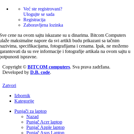
Već ste registrovani?
Ulogujte se sada
Registracija
Zaboravljena lozinka
Sve cene na ovom sajtu iskazane su u dinarima. Bitcom Computers
ulaže maksimalne napore da svi artikli budu prikazani sa tačnim
nazivima, specifikacijama, fotografijama i cenama. Ipak, ne možemo
garantovati da su sve informacije i fotografije artikala na ovom sajtu u
potpunosti ispravne.
Copyright ©
BITCOM computers
. Sva prava zadržana.
Developed by
D.B. code
.
Zatvori
Izbornik
Kategorije
Punjači za laptop
Nazad
Punjač Acer laptop
Punjač Apple laptop
Punjač Asus Laptop