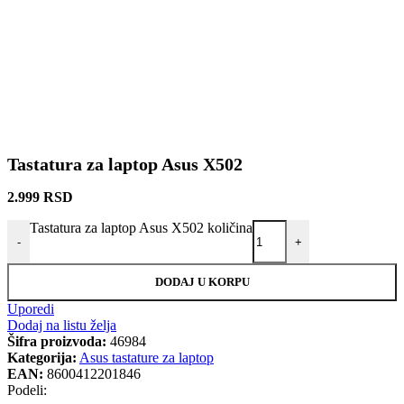
Tastatura za laptop Asus X502
2.999
RSD
Tastatura za laptop Asus X502 količina
-
+
DODAJ U KORPU
Uporedi
Dodaj na listu želja
Šifra proizvoda:
46984
Kategorija:
Asus tastature za laptop
EAN:
8600412201846
Podeli: