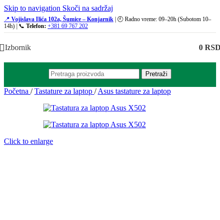
Skip to navigation
Skoči na sadržaj
📍
Vojislava Ilića 102a, Šumice – Konjarnik
| 🕘 Radno vreme: 09–20h (Subotom 10–
14h) | 📞
Telefon:
+381 69 767 202
Izbornik
0
RS
Pretraži
Početna
/
Tastature za laptop
/
Asus tastature za laptop
Click to enlarge