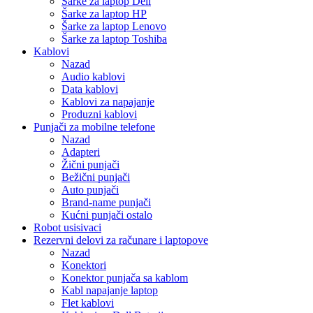
Šarke za laptop Dell
Šarke za laptop HP
Šarke za laptop Lenovo
Šarke za laptop Toshiba
Kablovi
Nazad
Audio kablovi
Data kablovi
Kablovi za napajanje
Produzni kablovi
Punjači za mobilne telefone
Nazad
Adapteri
Žični punjači
Bežični punjači
Auto punjači
Brand-name punjači
Kućni punjači ostalo
Robot usisivaci
Rezervni delovi za računare i laptopove
Nazad
Konektori
Konektor punjača sa kablom
Kabl napajanje laptop
Flet kablovi