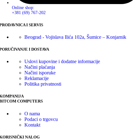
Online shop:
+381 (69) 767-202
PRODAVNICA I SERVIS
Beograd - Vojislava Ilića 102a, Šumice – Konjarnik
PORUČIVANJE I DOSTAVA
Uslovi kupovine i dodatne informacije
Načini plaćanja
Načini isporuke
Reklamacije
Politika privatnosti
KOMPANIJA
BITCOM COMPUTERS
O nama
Podaci o trgovcu
Kontakt
KORISNIČKI NALOG