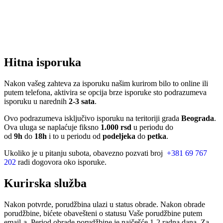
Hitna isporuka
Nakon vašeg zahteva za isporuku našim kurirom bilo to online ili
putem telefona, aktivira se opcija brze isporuke sto podrazumeva
isporuku u narednih
2-3 sata
.
Ovo podrazumeva isključivo isporuku na teritoriji grada
Beograda
.
Ova uluga se naplaćuje fiksno
1.000 rsd
u periodu do
od
9h
do
18h
i to u periodu od
podeljeka
do
petka
.
Ukoliko je u pitanju subota, obavezno pozvati broj
+381 69 767
202
radi dogovora oko isporuke.
Kurirska služba
Nakon potvrde, porudžbina ulazi u status obrade. Nakon obrade
porudžbine, bićete obavešteni o statusu Vaše porudžbine putem
email-a. Period obrade porudžbine je najčešće 1-2 radna dana. Za