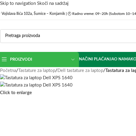
Skip to navigation
Skoči na sadržaj

Vojislava Ilića 102a, Šumice – Konjarnik
| 🕘 Radno vreme: 09–20h (Subotom 10–14
NAČINI PLAĆANJA
O NAMA
KO
PROIZVODI
Početna
/
Tastature za laptop
/
Dell tastature za laptop
/
Tastatura za l
Click to enlarge