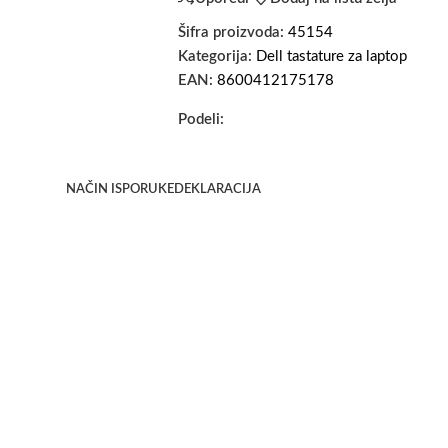
Šifra proizvoda:
45154
Kategorija:
Dell tastature za laptop
EAN:
8600412175178
Podeli:
NAČIN ISPORUKE
DEKLARACIJA