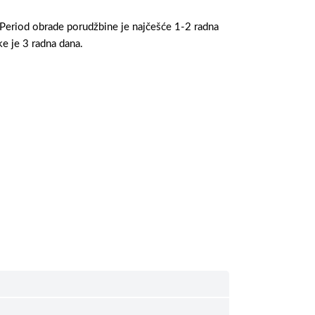
 Period obrade porudžbine je najčešće 1-2 radna
e je 3 radna dana.