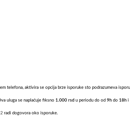
tem telefona, aktivira se opcija brze isporuke sto podrazumeva ispo
Ova uluga se naplaćuje fiksno
1.000 rsd
u periodu do od
9h
do
18h
i
02
radi dogovora oko isporuke.