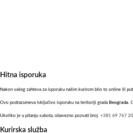
Hitna isporuka
Nakon vašeg zahteva za isporuku našim kurirom bilo to online ili pu
Ovo podrazumeva isključivo isporuku na teritoriji grada
Beograda
. 
Ukoliko je u pitanju subota, obavezno pozvati broj
+381 69 767 2
Kurirska služba