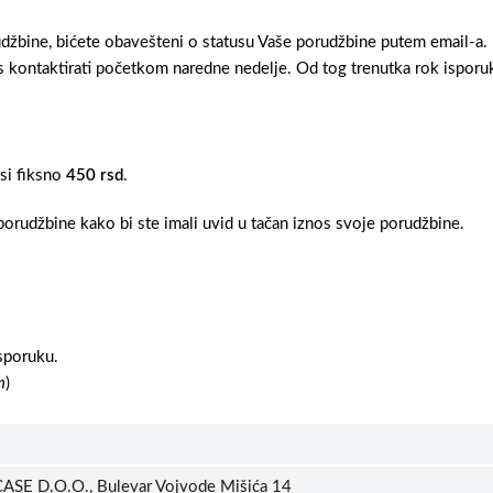
džbine, bićete obavešteni o statusu Vaše porudžbine putem email-a.
 kontaktirati početkom naredne nedelje. Od tog trenutka rok isporuk
osi fiksno
450 rsd
.
orudžbine kako bi ste imali uvid u tačan iznos svoje porudžbine.
sporuku.
m
)
ASE D.O.O., Bulevar Vojvode Mišića 14