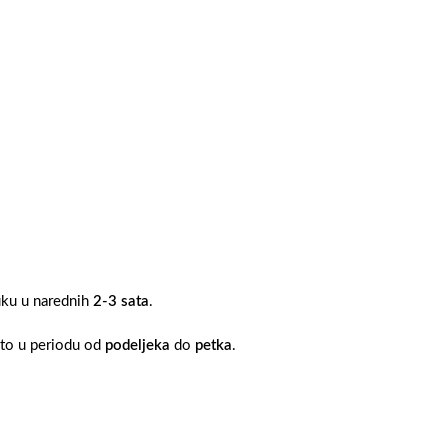
ruku u narednih
2-3 sata
.
 to u periodu od
podeljeka
do
petka
.