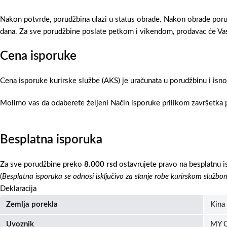
Nakon potvrde, porudžbina ulazi u status obrade. Nakon obrade poru
dana. Za sve porudžbine poslate petkom i vikendom, prodavac će Vas
Cena isporuke
Cena isporuke kurirske službe (AKS) je uračunata u porudžbinu i isn
Molimo vas da odaberete željeni Način isporuke prilikom završetka p
Besplatna isporuka
Za sve porudžbine preko
8.000 rsd
ostavrujete pravo na besplatnu i
(
Besplatna isporuka se odnosi isključivo za slanje robe kurirskom službo
Deklaracija
Zemlja porekla
Kina
Uvoznik
MY C