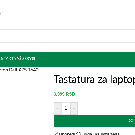
h)
NTAKT
NAŠ SERVIS
aptop Dell XPS 1640
Tastatura za lapt
3.999
RSD
-
+
DOD
Uporedi
Dodaj na listu želja