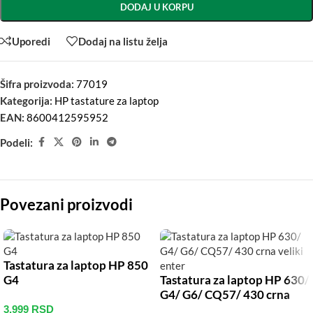
DODAJ U KORPU
Uporedi
Dodaj na listu želja
Šifra proizvoda:
77019
Kategorija:
HP tastature za laptop
EAN:
8600412595952
Podeli:
Povezani proizvodi
Tastatura za laptop HP 850
G4
Tastatura za laptop HP 630/
G4/ G6/ CQ57/ 430 crna
veliki enter
3.999
RSD