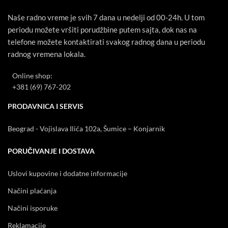
Naše radno vreme je svih 7 dana u nedelji od 00-24h. U tom
periodu možete vršiti porudžbine putem sajta, dok nas na
telefone možete kontaktirati svakog radnog dana u periodu
radnog vremena lokala.
Online shop:
+381 (69) 767-202
PRODAVNICA I SERVIS
Beograd - Vojislava Ilića 102a, Šumice – Konjarnik
PORUČIVANJE I DOSTAVA
Uslovi kupovine i dodatne informacije
Načini plaćanja
Načini isporuke
Reklamacije