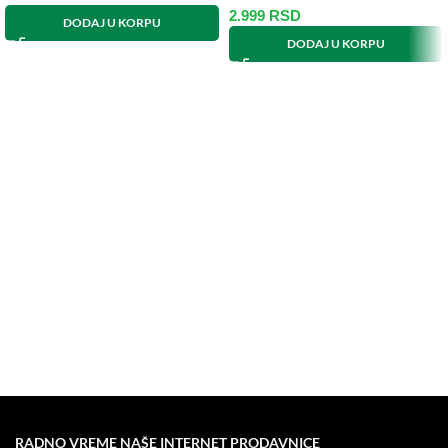
2.999
RSD
DODAJ U KORPU
DODAJ U KORPU
RADNO VREME NAŠE INTERNET PRODAVNICE