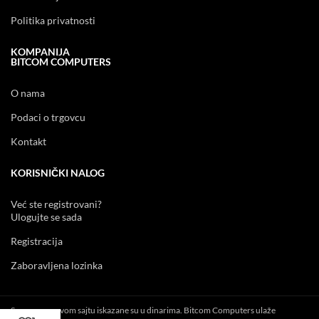
Politika privatnosti
KOMPANIJA
BITCOM COMPUTERS
O nama
Podaci o trgovcu
Kontakt
KORISNIČKI NALOG
Već ste registrovani?
Ulogujte se sada
Registracija
Zaboravljena lozinka
Sve cene na ovom sajtu iskazane su u dinarima. Bitcom Computers ulaže