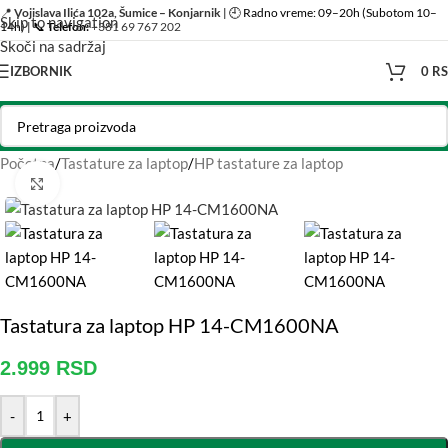
📍
Vojislava Ilića 102a, Šumice – Konjarnik
| 🕘 Radno vreme: 09–20h (Subotom 10–
Skip to navigation
14h) | 📞
Telefon:
+381 69 767 202
Skoči na sadržaj
IZBORNIK
0
R
Početna
/
Tastature za laptop
/
HP tastature za laptop
Click to enlarge
Tastatura za laptop HP 14-CM1600NA
2.999
RSD
-
+