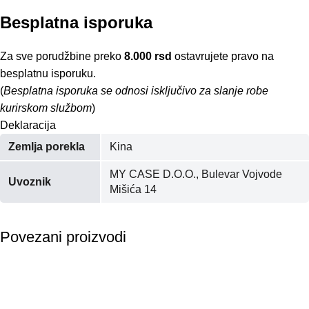
Besplatna isporuka
Za sve porudžbine preko
8.000 rsd
ostavrujete pravo na
besplatnu isporuku.
(
Besplatna isporuka se odnosi isključivo za slanje robe
kurirskom službom
)
Deklaracija
Zemlja porekla
Kina
MY CASE D.O.O., Bulevar Vojvode
Uvoznik
Mišića 14
Povezani proizvodi