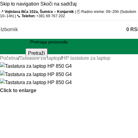
Skip to navigation
Skoči na sadržaj
📍
Vojislava Ilića 102a, Šumice – Konjarnik
| 🕘 Radno vreme: 09–20h (Subotom
10–14h) | 📞
Telefon:
+381 69 767 202
Izbornik
0
RS
Pretraži
Početna
/
Tastature za laptop
/
HP tastature za laptop
Click to enlarge