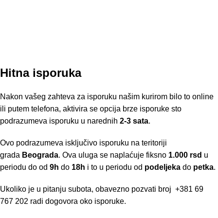
Hitna isporuka
Nakon vašeg zahteva za isporuku našim kurirom bilo to online
ili putem telefona, aktivira se opcija brze isporuke sto
podrazumeva isporuku u narednih
2-3 sata
.
Ovo podrazumeva isključivo isporuku na teritoriji
grada
Beograda
. Ova uluga se naplaćuje fiksno
1.000 rsd
u
periodu do od
9h
do
18h
i to u periodu od
podeljeka
do
petka
.
Ukoliko je u pitanju subota, obavezno pozvati broj
+381 69
767 202
radi dogovora oko isporuke.