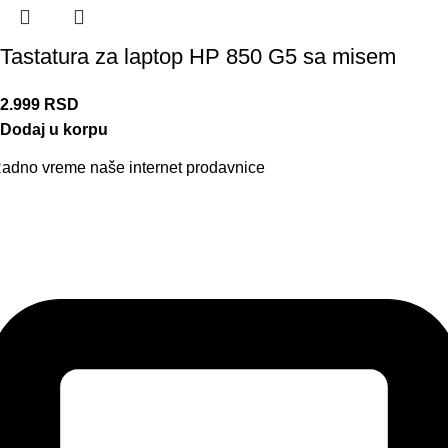
Tastatura za laptop HP 850 G5 sa misem
2.999
RSD
Dodaj u korpu
adno vreme naše internet prodavnice
aše radno vreme je svih 7 dana u nedelji od 00-24h. U tom
eriodu možete vršiti porudžbine putem sajta, dok nas na telefon
ožete kontaktirati svakog radnog dana u periodu radnog
remena lokala.