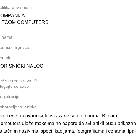
olitika privatnosti
KOMPANIJA
BITCOM COMPUTERS
 nama
odaci o trgovcu
ontakt
ORISNIČKI NALOG
eć ste registrovani?
logujte se sada
egistracija
aboravljena lozinka
ve cene na ovom sajtu iskazane su u dinarima. Bitcom
omputers ulaže maksimalne napore da svi artikli budu prikazan
a tačnim nazivima, specifikacijama, fotografijama i cenama. Ipak