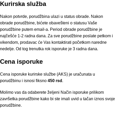
Kurirska služba
Nakon potvrde, porudžbina ulazi u status obrade. Nakon
obrade porudžbine, bićete obavešteni o statusu Vaše
porudžbine putem email-a. Period obrade porudžbine je
najčešće 1-2 radna dana. Za sve porudžbine poslate petkom i
vikendom, prodavac će Vas kontaktirati početkom naredne
nedelje. Od tog trenutka rok isporuke je 3 radna dana.
Cena isporuke
Cena isporuke kurirske službe (AKS) je uračunata u
porudžbinu i isnosi fiksno
450 rsd
.
Molimo vas da odaberete željeni Način isporuke prilikom
završetka porudžbine kako bi ste imali uvid u tačan iznos svoje
porudžbine.