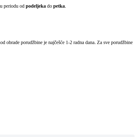
 u periodu od
podeljeka
do
petka
.
iod obrade porudžbine je najčešće 1-2 radna dana. Za sve porudžbine