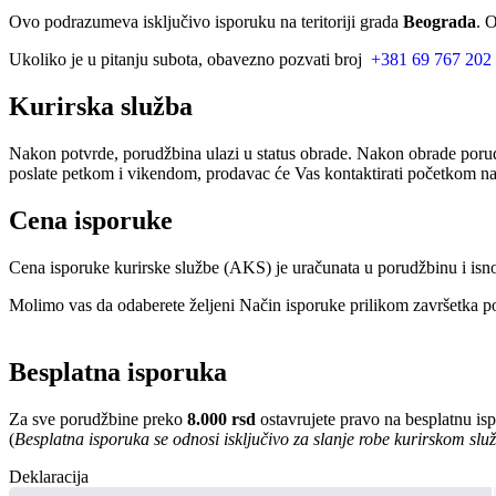
Ovo podrazumeva isključivo isporuku na teritoriji grada
Beograda
. 
Ukoliko je u pitanju subota, obavezno pozvati broj
+381 69 767 202
Kurirska služba
Nakon potvrde, porudžbina ulazi u status obrade. Nakon obrade porud
poslate petkom i vikendom, prodavac će Vas kontaktirati početkom nar
Cena isporuke
Cena isporuke kurirske službe (AKS) je uračunata u porudžbinu i isn
Molimo vas da odaberete željeni Način isporuke prilikom završetka po
Besplatna isporuka
Za sve porudžbine preko
8.000 rsd
ostavrujete pravo na besplatnu is
(
Besplatna isporuka se odnosi isključivo za slanje robe kurirskom sl
Deklaracija