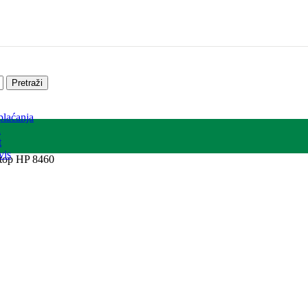
Pretraži
plaćanja
a
t
vis
ptop HP 8460