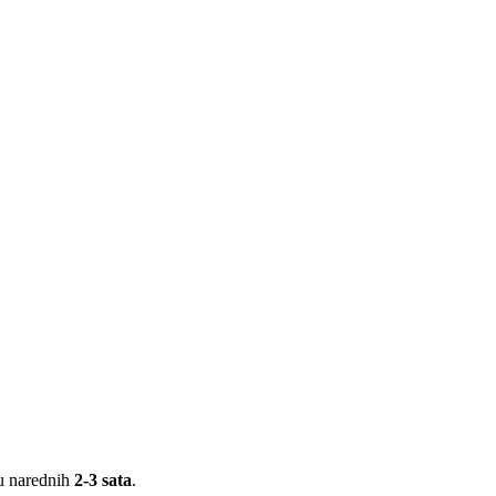
 u narednih
2-3 sata
.