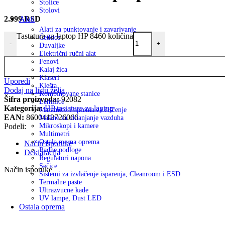
Stolice
Stolovi
2.999
RSD
Alati
Alati za punktovanje i zavarivanje
Tastatura za laptop HP 8460 količina
Četkice
-
+
Duvaljke
Električni ručni alat
Fenovi
Kalaj žica
Klaseri
Uporedi
Klešta
Dodaj na listu želja
Kombinovane stanice
Šifra proizvoda:
92082
Lemilice
Kategorija:
HP tastature za laptop
Maramice i oprema za čiščenje
EAN:
8600412726066
Mašine za uklanjanje vazduha
Podeli:
Mikroskopi i kamere
Multimetri
Ostala merna oprema
Način isporuke
Radne podloge
Deklaracija
Regulatori napona
Sečice
Način isporuke
Sistemi za izvlačenje isparenja, Cleanroom i ESD
Termalne paste
Ultrazvucne kade
UV lampe, Dust LED
Ostala oprema