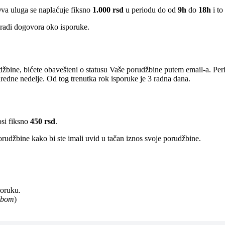
Ova uluga se naplaćuje fiksno
1.000 rsd
u periodu do od
9h
do
18h
i to
radi dogovora oko isporuke.
žbine, bićete obavešteni o statusu Vaše porudžbine putem email-a. Per
edne nedelje. Od tog trenutka rok isporuke je 3 radna dana.
osi fiksno
450 rsd
.
rudžbine kako bi ste imali uvid u tačan iznos svoje porudžbine.
poruku.
užbom
)