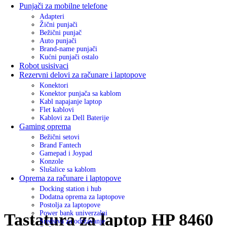
Punjači za mobilne telefone
Adapteri
Žični punjači
Bežični punjač
Auto punjači
Brand-name punjači
Kućni punjači ostalo
Robot usisivaci
Rezervni delovi za računare i laptopove
Konektori
Konektor punjača sa kablom
Kabl napajanje laptop
Flet kablovi
Kablovi za Dell Baterije
Gaming oprema
Bežični setovi
Brand Fantech
Gamepad i Joypad
Konzole
Slušalice sa kablom
Oprema za računare i laptopove
Docking station i hub
Dodatna oprema za laptopove
Postolja za laptopove
Power bank univerzalni
Tastatura za laptop HP 8460
Sredstva za održavanje