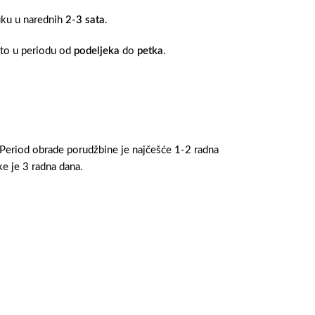
ruku u narednih
2-3 sata
.
 to u periodu od
podeljeka
do
petka
.
 Period obrade porudžbine je najčešće 1-2 radna
e je 3 radna dana.