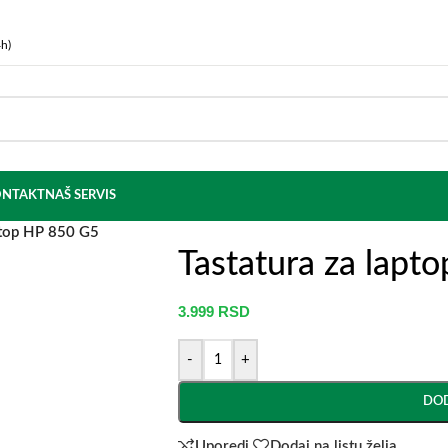
h)
NTAKT
NAŠ SERVIS
ptop HP 850 G5
Tastatura za lapt
3.999
RSD
-
+
DOD
Uporedi
Dodaj na listu želja