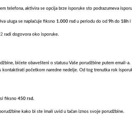
tem telefona, aktivira se opcija brze isporuke sto podrazumeva ispo
Ova uluga se naplaćuje fiksno
1.000 rsd
u periodu do od
9h
do
18h
i
02
radi dogovora oko isporuke.
džbine, bićete obavešteni o statusu Vaše porudžbine putem email-a.
 kontaktirati početkom naredne nedelje. Od tog trenutka rok isporuk
osi fiksno
450 rsd
.
orudžbine kako bi ste imali uvid u tačan iznos svoje porudžbine.