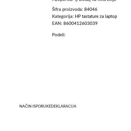
Šifra proizvoda:
84046
Kategorija:
HP tastature za laptop
EAN:
8600412603039
Podeli:
NAČIN ISPORUKE
DEKLARACIJA