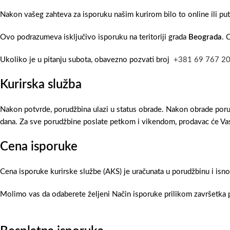
Nakon vašeg zahteva za isporuku našim kurirom bilo to online ili pu
Ovo podrazumeva isključivo isporuku na teritoriji grada
Beograda
. 
Ukoliko je u pitanju subota, obavezno pozvati broj
+381 69 767 2
Kurirska služba
Nakon potvrde, porudžbina ulazi u status obrade. Nakon obrade poru
dana. Za sve porudžbine poslate petkom i vikendom, prodavac će Vas
Cena isporuke
Cena isporuke kurirske službe (AKS) je uračunata u porudžbinu i isn
Molimo vas da odaberete željeni Način isporuke prilikom završetka p