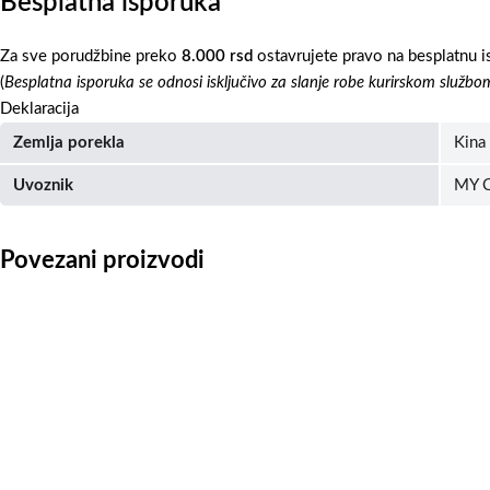
Besplatna isporuka
Za sve porudžbine preko
8.000 rsd
ostavrujete pravo na besplatnu i
(
Besplatna isporuka se odnosi isključivo za slanje robe kurirskom službo
Deklaracija
Zemlja porekla
Kina
Uvoznik
MY C
Povezani proizvodi