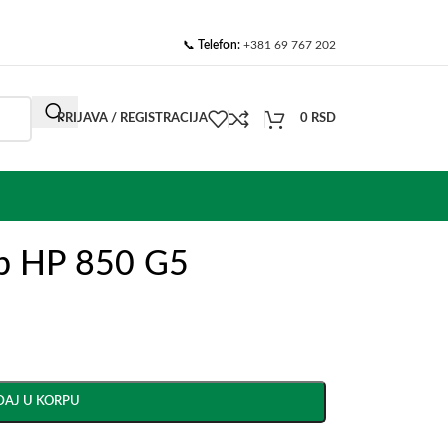
📞
Telefon:
+381 69 767 202
PRIJAVA / REGISTRACIJA
0
RSD
op HP 850 G5
AJ U KORPU