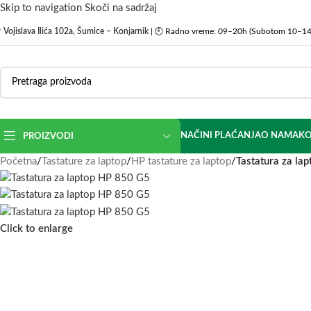
Skip to navigation
Skoči na sadržaj

Vojislava Ilića 102a, Šumice – Konjarnik
| 🕘 Radno vreme: 09–20h (Subotom 10–14
NAČINI PLAĆANJA
O NAMA
KO
PROIZVODI
Početna
/
Tastature za laptop
/
HP tastature za laptop
/
Tastatura za la
Click to enlarge