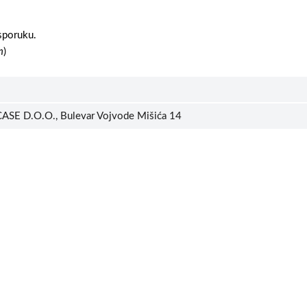
sporuku.
m
)
ASE D.O.O., Bulevar Vojvode Mišića 14