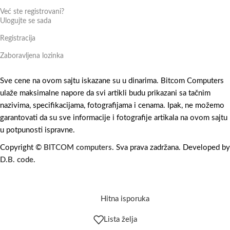
Već ste registrovani?
Ulogujte se sada
Registracija
Zaboravljena lozinka
Sve cene na ovom sajtu iskazane su u dinarima. Bitcom Computers
ulaže maksimalne napore da svi artikli budu prikazani sa tačnim
nazivima, specifikacijama, fotografijama i cenama. Ipak, ne možemo
garantovati da su sve informacije i fotografije artikala na ovom sajtu
u potpunosti ispravne.
Copyright ©
BITCOM computers
. Sva prava zadržana. Developed by
D.B. code
.
Hitna isporuka
Lista želja