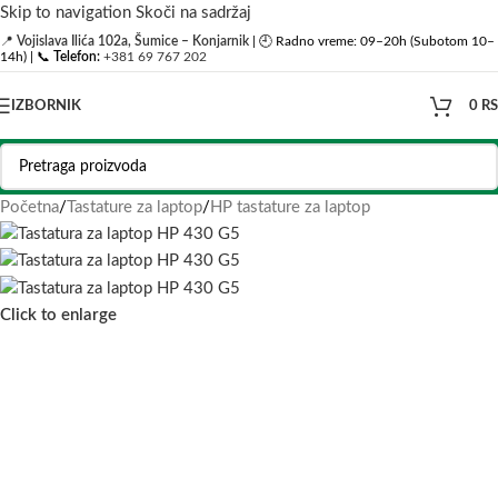
Skip to navigation
Skoči na sadržaj
📍
Vojislava Ilića 102a, Šumice – Konjarnik
| 🕘 Radno vreme: 09–20h (Subotom 10–
14h) | 📞
Telefon:
+381 69 767 202
IZBORNIK
0
R
Početna
/
Tastature za laptop
/
HP tastature za laptop
Click to enlarge