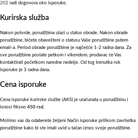
202
radi dogovora oko isporuke.
Kurirska služba
Nakon potvrde, porudžbina ulazi u status obrade. Nakon obrade
porudžbine, bićete obavešteni o statusu Vaše porudžbine putem
email-a. Period obrade porudžbine je najčešće 1-2 radna dana. Za
sve porudžbine poslate petkom i vikendom, prodavac će Vas
kontaktirati početkom naredne nedelje. Od tog trenutka rok
isporuke je 3 radna dana.
Cena isporuke
Cena isporuke kurirske službe (AKS) je uračunata u porudžbinu i
isnosi fiksno
450 rsd
.
Molimo vas da odaberete željeni Način isporuke prilikom završetka
porudžbine kako bi ste imali uvid u tačan iznos svoje porudžbine.