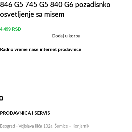
846 G5 745 G5 840 G6 pozadisnko
osvetljenje sa misem
4.499
RSD
Dodaj u korpu
Radno vreme naše internet prodavnice
Naše radno vreme je svih 7 dana u nedelji od 00-24h. U tom
periodu možete vršiti porudžbine putem sajta, dok nas na telefone
možete kontaktirati svakog radnog dana u periodu radnog vremena
lokala.
Online shop:
+381 (69) 767-202
PRODAVNICA I SERVIS
Beograd - Vojislava Ilića 102a, Šumice – Konjarnik