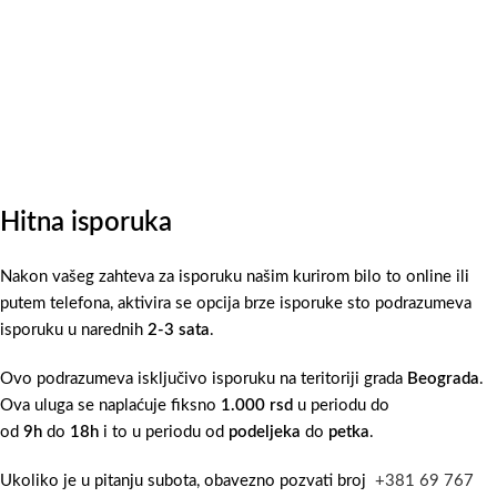
Hitna isporuka
Nakon vašeg zahteva za isporuku našim kurirom bilo to online ili
putem telefona, aktivira se opcija brze isporuke sto podrazumeva
isporuku u narednih
2-3 sata
.
Ovo podrazumeva isključivo isporuku na teritoriji grada
Beograda
.
Ova uluga se naplaćuje fiksno
1.000 rsd
u periodu do
od
9h
do
18h
i to u periodu od
podeljeka
do
petka
.
Ukoliko je u pitanju subota, obavezno pozvati broj
+381 69 767