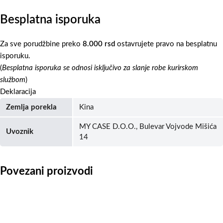
Besplatna isporuka
Za sve porudžbine preko
8.000 rsd
ostavrujete pravo na besplatnu
isporuku.
(
Besplatna isporuka se odnosi isključivo za slanje robe kurirskom
službom
)
Deklaracija
Zemlja porekla
Kina
MY CASE D.O.O., Bulevar Vojvode Mišića
Uvoznik
14
Povezani proizvodi