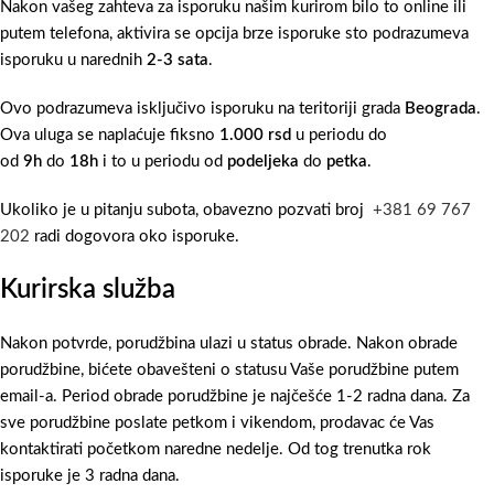
Nakon vašeg zahteva za isporuku našim kurirom bilo to online ili
putem telefona, aktivira se opcija brze isporuke sto podrazumeva
isporuku u narednih
2-3 sata
.
Ovo podrazumeva isključivo isporuku na teritoriji grada
Beograda
.
Ova uluga se naplaćuje fiksno
1.000 rsd
u periodu do
od
9h
do
18h
i to u periodu od
podeljeka
do
petka
.
Ukoliko je u pitanju subota, obavezno pozvati broj
+381 69 767
202
radi dogovora oko isporuke.
Kurirska služba
Nakon potvrde, porudžbina ulazi u status obrade. Nakon obrade
porudžbine, bićete obavešteni o statusu Vaše porudžbine putem
email-a. Period obrade porudžbine je najčešće 1-2 radna dana. Za
sve porudžbine poslate petkom i vikendom, prodavac će Vas
kontaktirati početkom naredne nedelje. Od tog trenutka rok
isporuke je 3 radna dana.