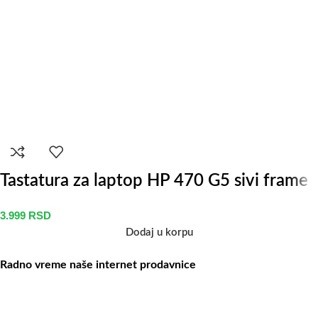
Tastatura za laptop HP 470 G5 sivi frame
3.999
RSD
Dodaj u korpu
Radno vreme naše internet prodavnice
Naše radno vreme je svih 7 dana u nedelji od 00-24h. U tom
periodu možete vršiti porudžbine putem sajta, dok nas na telefone