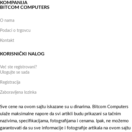
KOMPANIJA
BITCOM COMPUTERS
O nama
Podaci o trgovcu
Kontakt
KORISNIČKI NALOG
Već ste registrovani?
Ulogujte se sada
Registracija
Zaboravljena lozinka
Sve cene na ovom sajtu iskazane su u dinarima. Bitcom Computers
ulaže maksimalne napore da svi artikli budu prikazani sa tačnim
nazivima, specifikacijama, fotografijama i cenama. Ipak, ne možemo
garantovati da su sve informacije i fotografije artikala na ovom sajtu