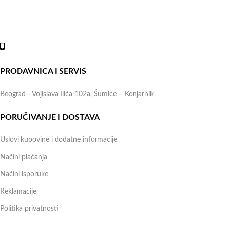
možete kontaktirati svakog radnog dana u periodu radnog vremena
lokala.
Online shop:
+381 (69) 767-202
PRODAVNICA I SERVIS
Beograd - Vojislava Ilića 102a, Šumice – Konjarnik
PORUČIVANJE I DOSTAVA
Uslovi kupovine i dodatne informacije
Načini plaćanja
Načini isporuke
Reklamacije
Politika privatnosti