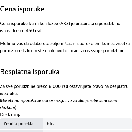
Cena isporuke
Cena isporuke kurirske službe (AKS) je uračunata u porudžbinu i
isnosi fiksno
450 rsd
.
Molimo vas da odaberete željeni Način isporuke prilikom završetka
porudžbine kako bi ste imali uvid u tačan iznos svoje porudžbine.
Besplatna isporuka
Za sve porudžbine preko
8.000 rsd
ostavrujete pravo na besplatnu
isporuku.
(
Besplatna isporuka se odnosi isključivo za slanje robe kurirskom
službom
)
Deklaracija
Zemlja porekla
Kina