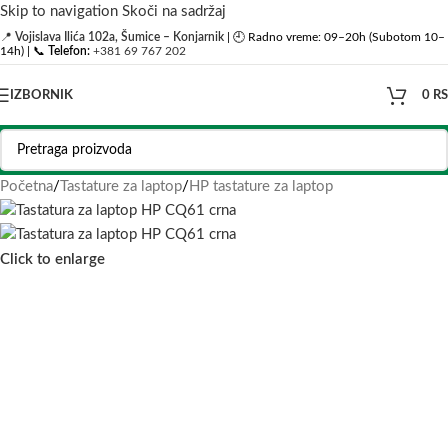
Skip to navigation
Skoči na sadržaj
📍
Vojislava Ilića 102a, Šumice – Konjarnik
| 🕘 Radno vreme: 09–20h (Subotom 10–
14h) | 📞
Telefon:
+381 69 767 202
IZBORNIK
0
R
Početna
/
Tastature za laptop
/
HP tastature za laptop
Click to enlarge