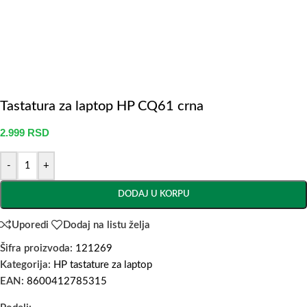
Tastatura za laptop HP CQ61 crna
2.999
RSD
-
+
DODAJ U KORPU
Uporedi
Dodaj na listu želja
Šifra proizvoda:
121269
Kategorija:
HP tastature za laptop
EAN:
8600412785315