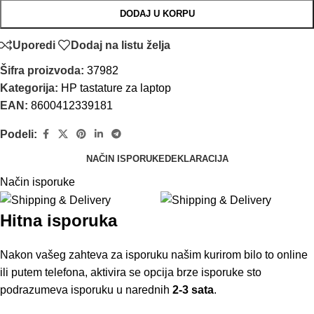
DODAJ U KORPU
Uporedi
Dodaj na listu želja
Šifra proizvoda:
37982
Kategorija:
HP tastature za laptop
EAN:
8600412339181
Podeli:
NAČIN ISPORUKE
DEKLARACIJA
Način isporuke
Hitna isporuka
Nakon vašeg zahteva za isporuku našim kurirom bilo to online
ili putem telefona, aktivira se opcija brze isporuke sto
podrazumeva isporuku u narednih
2-3 sata
.