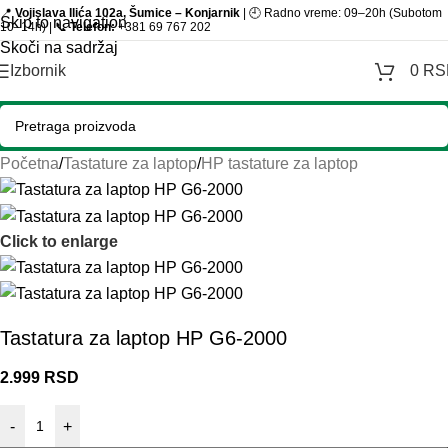
📍
Vojislava Ilića 102a, Šumice – Konjarnik
| 🕘 Radno vreme: 09–20h (Subotom
Skip to navigation
10–14h) | 📞
Telefon:
+381 69 767 202
Skoči na sadržaj
Izbornik
0
RS
Početna
/
Tastature za laptop
/
HP tastature za laptop
Click to enlarge
Tastatura za laptop HP G6-2000
2.999
RSD
-
+