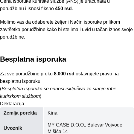
Cena isporuke kurirske službe (AKS) je uračunata u
porudžbinu i isnosi fiksno
450 rsd
.
Molimo vas da odaberete željeni Način isporuke prilikom
završetka porudžbine kako bi ste imali uvid u tačan iznos svoje
porudžbine.
Besplatna isporuka
Za sve porudžbine preko
8.000 rsd
ostavrujete pravo na
besplatnu isporuku.
(
Besplatna isporuka se odnosi isključivo za slanje robe
kurirskom službom
)
Deklaracija
Zemlja porekla
Kina
MY CASE D.O.O., Bulevar Vojvode
Uvoznik
Mišića 14