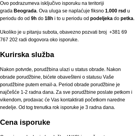
Ovo podrazumeva isključivo isporuku na teritoriji
grada
Beograda
. Ova uluga se naplaćuje fiksno
1.000 rsd
u
periodu do od
9h
do
18h
i to u periodu od
podeljeka
do
petka
.
Ukoliko je u pitanju subota, obavezno pozvati broj
+381 69
767 202
radi dogovora oko isporuke.
Kurirska služba
Nakon potvrde, porudžbina ulazi u status obrade. Nakon
obrade porudžbine, bićete obavešteni o statusu Vaše
porudžbine putem email-a. Period obrade porudžbine je
najčešće 1-2 radna dana. Za sve porudžbine poslate petkom i
vikendom, prodavac će Vas kontaktirati početkom naredne
nedelje. Od tog trenutka rok isporuke je 3 radna dana.
Cena isporuke