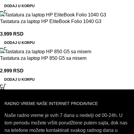
DODAJ U KORPU
Tastatura za laptop HP EliteBook Folio 1040 G3
3.999
RSD
DODAJ U KORPU
Tastatura za laptop HP 850 G5 sa misem
2.999
RSD
DODAJ U KORPU
RADNO VREME NAŠE INTERNET PRODAVNICE
Naše radno vreme je svih 7 dana u nedelji od 00-24h. U
tom periodu možete vršiti porudžbine putem sajta, dok nas
na telefone možete kontaktirati svakog radnog dana u