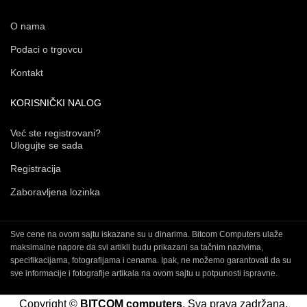
O nama
Podaci o trgovcu
Kontakt
KORISNIČKI NALOG
Već ste registrovani?
Ulogujte se sada
Registracija
Zaboravljena lozinka
Sve cene na ovom sajtu iskazane su u dinarima. Bitcom Computers ulaže
maksimalne napore da svi artikli budu prikazani sa tačnim nazivima,
specifikacijama, fotografijama i cenama. Ipak, ne možemo garantovati da su
sve informacije i fotografije artikala na ovom sajtu u potpunosti ispravne.
Copyright ©
BITCOM computers
. Sva prava zadržana.