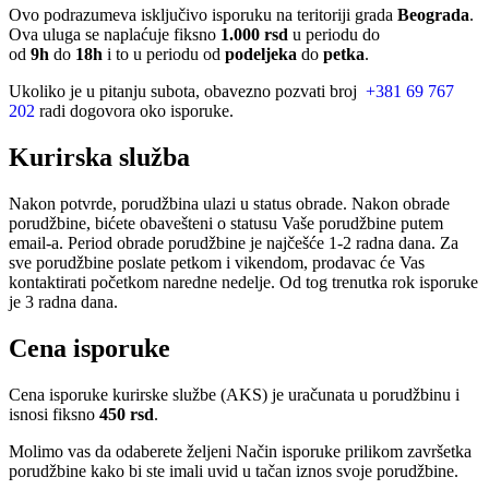
Ovo podrazumeva isključivo isporuku na teritoriji grada
Beograda
.
Ova uluga se naplaćuje fiksno
1.000 rsd
u periodu do
od
9h
do
18h
i to u periodu od
podeljeka
do
petka
.
Ukoliko je u pitanju subota, obavezno pozvati broj
+381 69 767
202
radi dogovora oko isporuke.
Kurirska služba
Nakon potvrde, porudžbina ulazi u status obrade. Nakon obrade
porudžbine, bićete obavešteni o statusu Vaše porudžbine putem
email-a. Period obrade porudžbine je najčešće 1-2 radna dana. Za
sve porudžbine poslate petkom i vikendom, prodavac će Vas
kontaktirati početkom naredne nedelje. Od tog trenutka rok isporuke
je 3 radna dana.
Cena isporuke
Cena isporuke kurirske službe (AKS) je uračunata u porudžbinu i
isnosi fiksno
450 rsd
.
Molimo vas da odaberete željeni Način isporuke prilikom završetka
porudžbine kako bi ste imali uvid u tačan iznos svoje porudžbine.