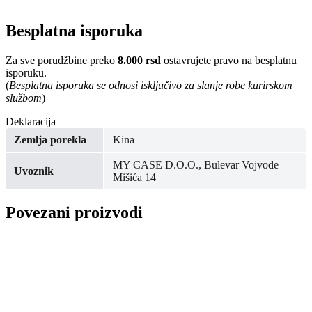
Besplatna isporuka
Za sve porudžbine preko
8.000 rsd
ostavrujete pravo na besplatnu
isporuku.
(
Besplatna isporuka se odnosi isključivo za slanje robe kurirskom
službom
)
Deklaracija
Zemlja porekla
Kina
MY CASE D.O.O., Bulevar Vojvode
Uvoznik
Mišića 14
Povezani proizvodi