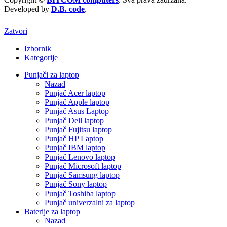
Developed by
D.B. code
.
Zatvori
Izbornik
Kategorije
Punjači za laptop
Nazad
Punjač Acer laptop
Punjač Apple laptop
Punjač Asus Laptop
Punjač Dell laptop
Punjač Fujitsu laptop
Punjač HP Laptop
Punjač IBM laptop
Punjač Lenovo laptop
Punjač Microsoft laptop
Punjač Samsung laptop
Punjač Sony laptop
Punjač Toshiba laptop
Punjač univerzalni za laptop
Baterije za laptop
Nazad