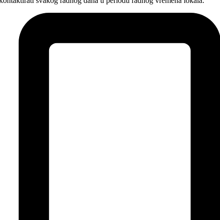
kontaktirati svakog radnog dana u periodu radnog vremena lokala.