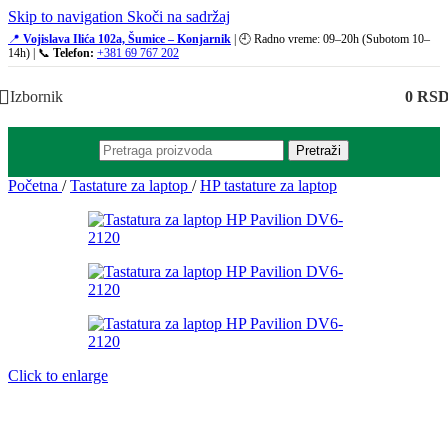
Skip to navigation
Skoči na sadržaj
📍
Vojislava Ilića 102a, Šumice – Konjarnik
| 🕘 Radno vreme: 09–20h (Subotom 10–
14h) | 📞
Telefon:
+381 69 767 202
Izbornik
0
RS
Pretraži
Početna
/
Tastature za laptop
/
HP tastature za laptop
Click to enlarge