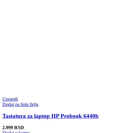
Uporedi
Dodaj na listu želja
Tastatura za laptop HP Probook 6440b
2.999
RSD
Dodaj u korpu