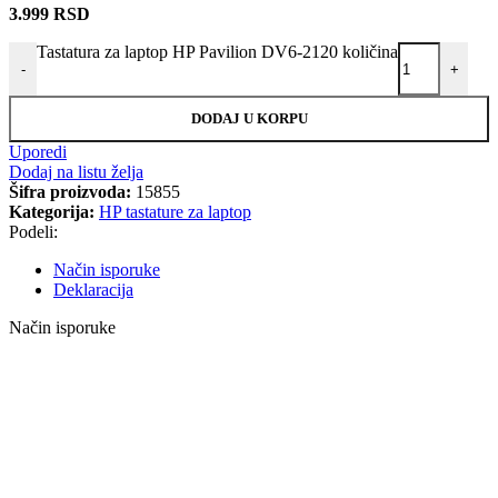
3.999
RSD
Tastatura za laptop HP Pavilion DV6-2120 količina
-
+
DODAJ U KORPU
Uporedi
Dodaj na listu želja
Šifra proizvoda:
15855
Kategorija:
HP tastature za laptop
Podeli:
Način isporuke
Deklaracija
Način isporuke