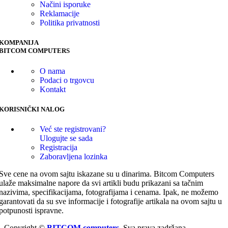
Načini isporuke
Reklamacije
Politika privatnosti
KOMPANIJA
BITCOM COMPUTERS
O nama
Podaci o trgovcu
Kontakt
KORISNIČKI NALOG
Već ste registrovani?
Ulogujte se sada
Registracija
Zaboravljena lozinka
Sve cene na ovom sajtu iskazane su u dinarima. Bitcom Computers
ulaže maksimalne napore da svi artikli budu prikazani sa tačnim
nazivima, specifikacijama, fotografijama i cenama. Ipak, ne možemo
garantovati da su sve informacije i fotografije artikala na ovom sajtu u
potpunosti ispravne.
Copyright ©
BITCOM computers
. Sva prava zadržana.