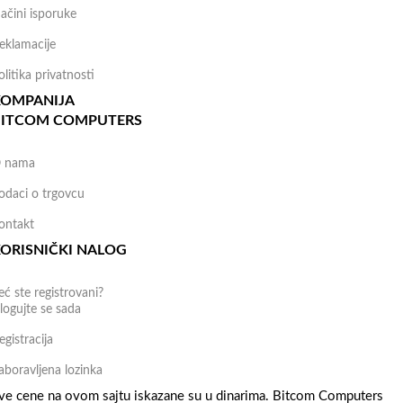
ačini isporuke
eklamacije
olitika privatnosti
KOMPANIJA
BITCOM COMPUTERS
 nama
odaci o trgovcu
ontakt
ORISNIČKI NALOG
eć ste registrovani?
logujte se sada
egistracija
aboravljena lozinka
ve cene na ovom sajtu iskazane su u dinarima. Bitcom Computers