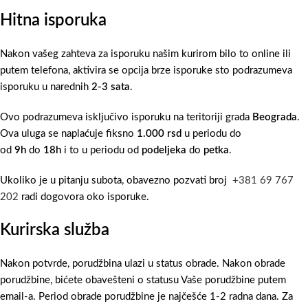
Hitna isporuka
Nakon vašeg zahteva za isporuku našim kurirom bilo to online ili
putem telefona, aktivira se opcija brze isporuke sto podrazumeva
isporuku u narednih
2-3 sata
.
Ovo podrazumeva isključivo isporuku na teritoriji grada
Beograda
.
Ova uluga se naplaćuje fiksno
1.000 rsd
u periodu do
od
9h
do
18h
i to u periodu od
podeljeka
do
petka
.
Ukoliko je u pitanju subota, obavezno pozvati broj
+381 69 767
202
radi dogovora oko isporuke.
Kurirska služba
Nakon potvrde, porudžbina ulazi u status obrade. Nakon obrade
porudžbine, bićete obavešteni o statusu Vaše porudžbine putem
email-a. Period obrade porudžbine je najčešće 1-2 radna dana. Za