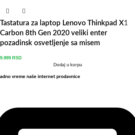
Tastatura za laptop Lenovo Thinkpad X1
Carbon 8th Gen 2020 veliki enter
pozadinsk osvetljenje sa misem
9.999
RSD
Dodaj u korpu
adno vreme naše internet prodavnice
aše radno vreme je svih 7 dana u nedelji od 00-24h. U tom periodu
ožete vršiti porudžbine putem sajta, dok nas na telefone možete
ontaktirati svakog radnog dana u periodu radnog vremena lokala.