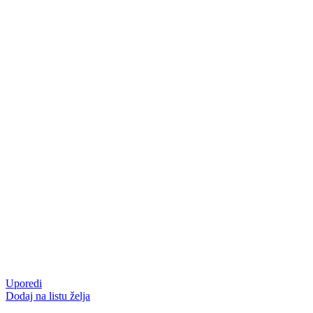
Uporedi
Dodaj na listu želja