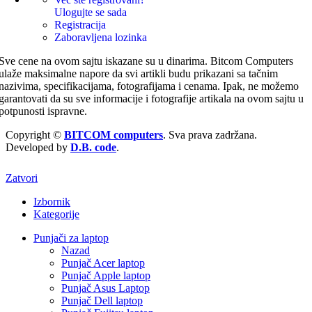
Ulogujte se sada
Registracija
Zaboravljena lozinka
Sve cene na ovom sajtu iskazane su u dinarima. Bitcom Computers
ulaže maksimalne napore da svi artikli budu prikazani sa tačnim
nazivima, specifikacijama, fotografijama i cenama. Ipak, ne možemo
garantovati da su sve informacije i fotografije artikala na ovom sajtu u
potpunosti ispravne.
Copyright ©
BITCOM computers
. Sva prava zadržana.
Developed by
D.B. code
.
Zatvori
Izbornik
Kategorije
Punjači za laptop
Nazad
Punjač Acer laptop
Punjač Apple laptop
Punjač Asus Laptop
Punjač Dell laptop