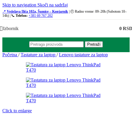
Skip to navigation
Skoči na sadržaj
📍
Vojislava Ilića 102a, Šumice – Konjarnik
| 🕘 Radno vreme: 09–20h (Subotom 10–
14h) | 📞
Telefon:
+381 69 767 202
Izbornik
0
RS
Pretraži
Početna
/
Tastature za laptop
/
Lenovo tastature za laptop
Click to enlarge