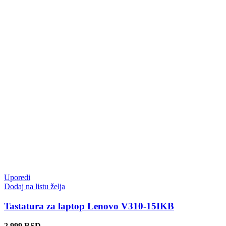
Uporedi
Dodaj na listu želja
Tastatura za laptop Lenovo V310-15IKB
2.999
RSD