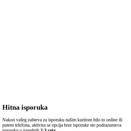
Hitna isporuka
Nakon vašeg zahteva za isporuku našim kurirom bilo to online ili
putem telefona, aktivira se opcija brze isporuke sto podrazumeva
isporuku u narednih
2-3 sata
.