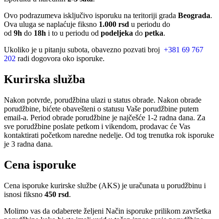
Ovo podrazumeva isključivo isporuku na teritoriji grada
Beograda
.
Ova uluga se naplaćuje fiksno
1.000 rsd
u periodu do
od
9h
do
18h
i to u periodu od
podeljeka
do
petka
.
Ukoliko je u pitanju subota, obavezno pozvati broj
+381 69 767
202
radi dogovora oko isporuke.
Kurirska služba
Nakon potvrde, porudžbina ulazi u status obrade. Nakon obrade
porudžbine, bićete obavešteni o statusu Vaše porudžbine putem
email-a. Period obrade porudžbine je najčešće 1-2 radna dana. Za
sve porudžbine poslate petkom i vikendom, prodavac će Vas
kontaktirati početkom naredne nedelje. Od tog trenutka rok isporuke
je 3 radna dana.
Cena isporuke
Cena isporuke kurirske službe (AKS) je uračunata u porudžbinu i
isnosi fiksno
450 rsd
.
Molimo vas da odaberete željeni Način isporuke prilikom završetka