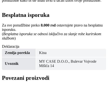
porudžbine kako bi ste imali uvid u tačan iznos svoje porudžbine.
Besplatna isporuka
Za sve porudžbine preko
8.000 rsd
ostavrujete pravo na besplatnu
isporuku.
(
Besplatna isporuka se odnosi isključivo za slanje robe kurirskom
službom
)
Deklaracija
Zemlja porekla
Kina
MY CASE D.O.O., Bulevar Vojvode
Uvoznik
Mišića 14
Povezani proizvodi