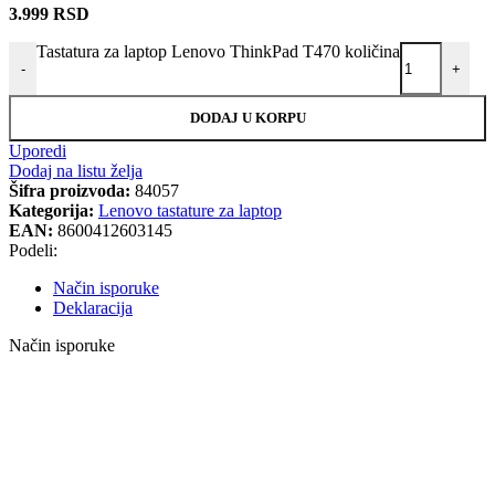
3.999
RSD
Tastatura za laptop Lenovo ThinkPad T470 količina
-
+
DODAJ U KORPU
Uporedi
Dodaj na listu želja
Šifra proizvoda:
84057
Kategorija:
Lenovo tastature za laptop
EAN:
8600412603145
Podeli:
Način isporuke
Deklaracija
Način isporuke