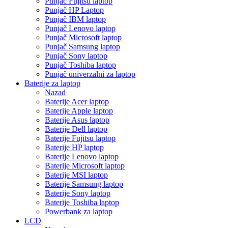
Punjač Fujitsu laptop
Punjač HP Laptop
Punjač IBM laptop
Punjač Lenovo laptop
Punjač Microsoft laptop
Punjač Samsung laptop
Punjač Sony laptop
Punjač Toshiba laptop
Punjač univerzalni za laptop
Baterije za laptop
Nazad
Baterije Acer laptop
Baterije Apple laptop
Baterije Asus laptop
Baterije Dell laptop
Baterije Fujitsu laptop
Baterije HP laptop
Baterije Lenovo laptop
Baterije Microsoft laptop
Baterije MSI laptop
Baterije Samsung laptop
Baterije Sony laptop
Baterije Toshiba laptop
Powerbank za laptop
LCD