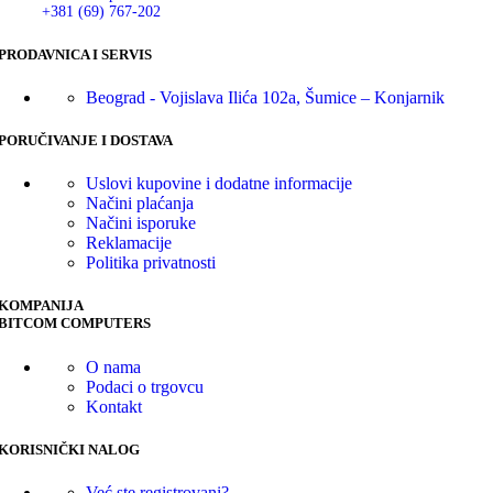
+381 (69) 767-202
PRODAVNICA I SERVIS
Beograd - Vojislava Ilića 102a, Šumice – Konjarnik
PORUČIVANJE I DOSTAVA
Uslovi kupovine i dodatne informacije
Načini plaćanja
Načini isporuke
Reklamacije
Politika privatnosti
KOMPANIJA
BITCOM COMPUTERS
O nama
Podaci o trgovcu
Kontakt
KORISNIČKI NALOG
Već ste registrovani?