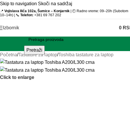
Skip to navigation
Skoči na sadržaj
📍
Vojislava Ilića 102a, Šumice – Konjarnik
| 🕘 Radno vreme: 09–20h (Subotom
10–14h) | 📞
Telefon:
+381 69 767 202
Izbornik
0
RS
Pretraži
Početna
/
Tastature za laptop
/
Toshiba tastature za laptop
Click to enlarge