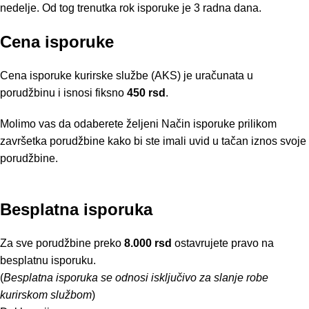
nedelje. Od tog trenutka rok isporuke je 3 radna dana.
Cena isporuke
Cena isporuke kurirske službe (AKS) je uračunata u
porudžbinu i isnosi fiksno
450 rsd
.
Molimo vas da odaberete željeni Način isporuke prilikom
završetka porudžbine kako bi ste imali uvid u tačan iznos svoje
porudžbine.
Besplatna isporuka
Za sve porudžbine preko
8.000 rsd
ostavrujete pravo na
besplatnu isporuku.
(
Besplatna isporuka se odnosi isključivo za slanje robe
kurirskom službom
)