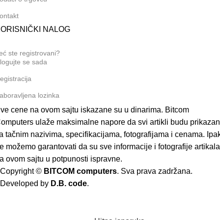
ontakt
ORISNIČKI NALOG
eć ste registrovani?
logujte se sada
egistracija
aboravljena lozinka
ve cene na ovom sajtu iskazane su u dinarima. Bitcom
omputers ulaže maksimalne napore da svi artikli budu prikazan
a tačnim nazivima, specifikacijama, fotografijama i cenama. Ipak
e možemo garantovati da su sve informacije i fotografije artikala
a ovom sajtu u potpunosti ispravne.
Copyright ©
BITCOM computers
. Sva prava zadržana.
Developed by
D.B. code
.