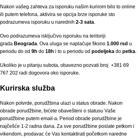
Nakon vašeg zahteva za isporuku našim kurirom bilo to online
ili putem telefona, aktivira se opcija brze isporuke sto
podrazumeva isporuku u narednih
2-3 sata
.
Ovo podrazumeva isključivo isporuku na teritoriji
grada
Beograda
. Ova uluga se naplaćuje fiksno
1.000 rsd
u
periodu do od
9h
do
18h
i to u periodu od
podeljeka
do
petka
.
Ukoliko je u pitanju subota, obavezno pozvati broj
+381 69
767 202
radi dogovora oko isporuke.
Kurirska služba
Nakon potvrde, porudžbina ulazi u status obrade. Nakon
obrade porudžbine, bićete obavešteni o statusu Vaše
porudžbine putem email-a. Period obrade porudžbine je
najčešće 1-2 radna dana. Za sve porudžbine poslate petkom i
vikendom, prodavac će Vas kontaktirati početkom naredne