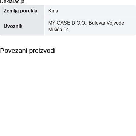
Deklaracija
Zemlja porekla
Kina
MY CASE D.O.O., Bulevar Vojvode
Uvoznik
Mišića 14
Povezani proizvodi