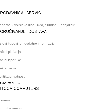
nline shop:
381 (69) 767-202
RODAVNICA I SERVIS
eograd - Vojislava Ilića 102a, Šumice – Konjarnik
ORUČIVANJE I DOSTAVA
slovi kupovine i dodatne informacije
ačini plaćanja
ačini isporuke
eklamacije
olitika privatnosti
KOMPANIJA
BITCOM COMPUTERS
 nama
odaci o trgovcu