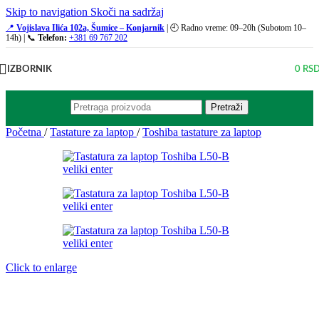
Skip to navigation
Skoči na sadržaj
📍
Vojislava Ilića 102a, Šumice – Konjarnik
| 🕘 Radno vreme: 09–20h (Subotom 10–
14h) | 📞
Telefon:
+381 69 767 202
IZBORNIK
0
RS
Pretraži
Početna
/
Tastature za laptop
/
Toshiba tastature za laptop
Click to enlarge