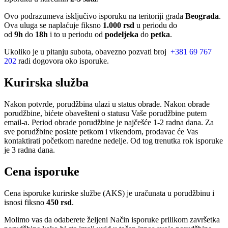
Ovo podrazumeva isključivo isporuku na teritoriji grada
Beograda
.
Ova uluga se naplaćuje fiksno
1.000 rsd
u periodu do
od
9h
do
18h
i to u periodu od
podeljeka
do
petka
.
Ukoliko je u pitanju subota, obavezno pozvati broj
+381 69 767
202
radi dogovora oko isporuke.
Kurirska služba
Nakon potvrde, porudžbina ulazi u status obrade. Nakon obrade
porudžbine, bićete obavešteni o statusu Vaše porudžbine putem
email-a. Period obrade porudžbine je najčešće 1-2 radna dana. Za
sve porudžbine poslate petkom i vikendom, prodavac će Vas
kontaktirati početkom naredne nedelje. Od tog trenutka rok isporuke
je 3 radna dana.
Cena isporuke
Cena isporuke kurirske službe (AKS) je uračunata u porudžbinu i
isnosi fiksno
450 rsd
.
Molimo vas da odaberete željeni Način isporuke prilikom završetka