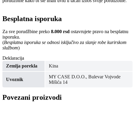
porudžbine kako bi ste imali uvid u tačan iznos svoje porudžbine.
Besplatna isporuka
Za sve porudžbine preko
8.000 rsd
ostavrujete pravo na besplatnu
isporuku.
(
Besplatna isporuka se odnosi isključivo za slanje robe kurirskom
službom
)
Deklaracija
Zemlja porekla
Kina
MY CASE D.O.O., Bulevar Vojvode
Uvoznik
Mišića 14
Povezani proizvodi