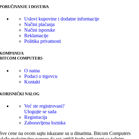
PORUČIVANJE I DOSTAVA
Uslovi kupovine i dodatne informacije
Načini plaćanja
Načini isporuke
Reklamacije
Politika privatnosti
KOMPANIJA
BITCOM COMPUTERS
O nama
Podaci o trgovcu
Kontakt
KORISNIČKI NALOG
Već ste registrovani?
Ulogujte se sada
Registracija
Zaboravljena lozinka
Sve cene na ovom sajtu iskazane su u dinarima. Bitcom Computers
ulaže maksimalne napore da svi artikli budu prikazani sa tačnim