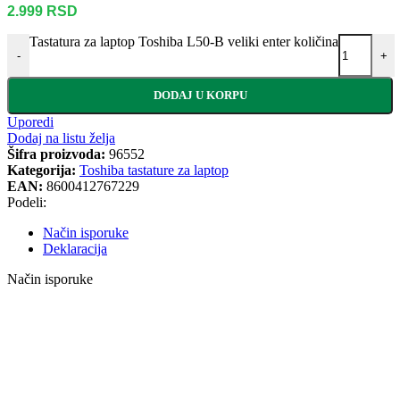
2.999
RSD
Tastatura za laptop Toshiba L50-B veliki enter količina
-
+
DODAJ U KORPU
Uporedi
Dodaj na listu želja
Šifra proizvoda:
96552
Kategorija:
Toshiba tastature za laptop
EAN:
8600412767229
Podeli:
Način isporuke
Deklaracija
Način isporuke