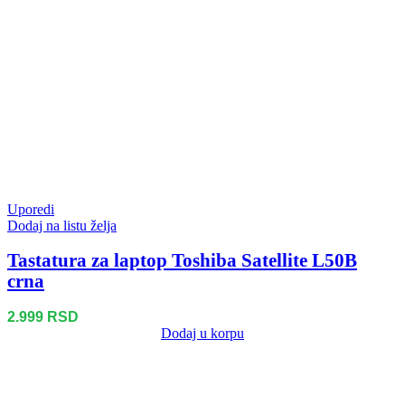
Uporedi
Dodaj na listu želja
Tastatura za laptop Toshiba Satellite L50B
crna
2.999
RSD
Dodaj u korpu