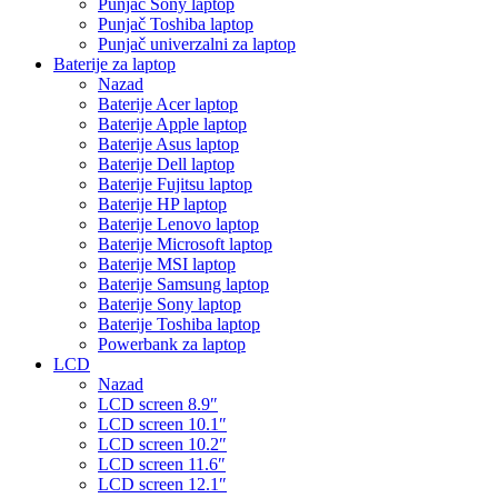
Punjač Sony laptop
Punjač Toshiba laptop
Punjač univerzalni za laptop
Baterije za laptop
Nazad
Baterije Acer laptop
Baterije Apple laptop
Baterije Asus laptop
Baterije Dell laptop
Baterije Fujitsu laptop
Baterije HP laptop
Baterije Lenovo laptop
Baterije Microsoft laptop
Baterije MSI laptop
Baterije Samsung laptop
Baterije Sony laptop
Baterije Toshiba laptop
Powerbank za laptop
LCD
Nazad
LCD screen 8.9″
LCD screen 10.1″
LCD screen 10.2″
LCD screen 11.6″
LCD screen 12.1″