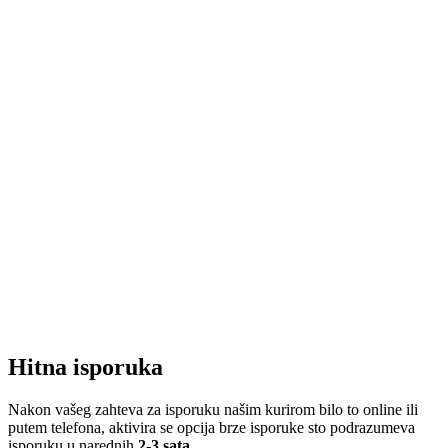
Hitna isporuka
Nakon vašeg zahteva za isporuku našim kurirom bilo to online ili
putem telefona, aktivira se opcija brze isporuke sto podrazumeva
isporuku u narednih
2-3 sata
.