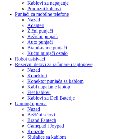
Kablovi za napajanje
Produzni kablovi
Punjači za mobilne telefone
Nazad
Adapteri
Žični punjači
Bežični punjači
Auto punjači
Brand-name punjači
Kućni punjači ostalo
Robot usisivaci
Rezervni delovi za računare i laptopove
Nazad
Konektori
Konektor punjača sa kablom
Kabl napajanje laptop
Flet kablovi
Kablovi za Dell Baterije
Gaming oprema
Nazad
Bežični setovi
Brand Fantech
Gamepad i Joypad
Konzole
Slušalice sa kablom