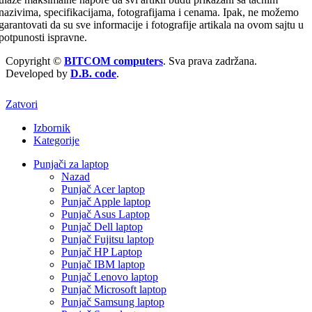
nazivima, specifikacijama, fotografijama i cenama. Ipak, ne možemo
garantovati da su sve informacije i fotografije artikala na ovom sajtu u
potpunosti ispravne.
Copyright ©
BITCOM computers
. Sva prava zadržana.
Developed by
D.B. code
.
Zatvori
Izbornik
Kategorije
Punjači za laptop
Nazad
Punjač Acer laptop
Punjač Apple laptop
Punjač Asus Laptop
Punjač Dell laptop
Punjač Fujitsu laptop
Punjač HP Laptop
Punjač IBM laptop
Punjač Lenovo laptop
Punjač Microsoft laptop
Punjač Samsung laptop