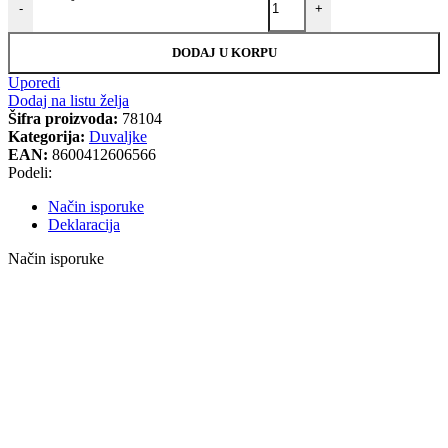
-
+
DODAJ U KORPU
Uporedi
Dodaj na listu želja
Šifra proizvoda:
78104
Kategorija:
Duvaljke
EAN:
8600412606566
Podeli:
Način isporuke
Deklaracija
Način isporuke