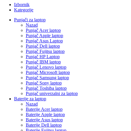
Izbornik
Kategorije
Punjači za laptop
Nazad
Punjač Acer laptop
Punjač Apple laptop
Punjač Asus Laptop
Punjač Dell laptop
Punjač Fujitsu laptop
Punjač HP Laptop
Punjač IBM laptop
Punjač Lenovo laptop
Punjač Microsoft laptop
Punjač Samsung laptop
Punjač Sony laptop
Punjač Toshiba laptop
Punjač univerzalni za laptop
Baterije za laptop
Nazad
Baterije Acer laptop
Baterije Apple laptop
Baterije Asus laptop
Baterije Dell laptop
Baterije Fujitsu laptop