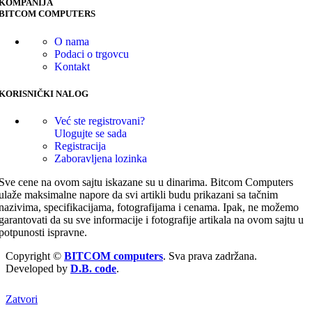
KOMPANIJA
BITCOM COMPUTERS
O nama
Podaci o trgovcu
Kontakt
KORISNIČKI NALOG
Već ste registrovani?
Ulogujte se sada
Registracija
Zaboravljena lozinka
Sve cene na ovom sajtu iskazane su u dinarima. Bitcom Computers
ulaže maksimalne napore da svi artikli budu prikazani sa tačnim
nazivima, specifikacijama, fotografijama i cenama. Ipak, ne možemo
garantovati da su sve informacije i fotografije artikala na ovom sajtu u
potpunosti ispravne.
Copyright ©
BITCOM computers
. Sva prava zadržana.
Developed by
D.B. code
.
Zatvori