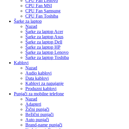
CPU Fan Lenovo
CPU Fan MSI
CPU Fan Samsung
CPU Fan Toshiba
Šarke za laptop
Nazad
Šarke za laptop Acer
Šarke za laptop Asus
Šarke za laptop Dell
Šarke za laptop HP
Šarke za laptop Lenovo
Šarke za laptop Toshiba
Kablovi
Nazad
Audio kablovi
Data kablovi
Kablovi za napajanje
Produzni kablovi
Punjači za mobilne telefone
Nazad
Adapteri
Žični punjači
Bežični punjači
Auto punjači
Brand-name punjači