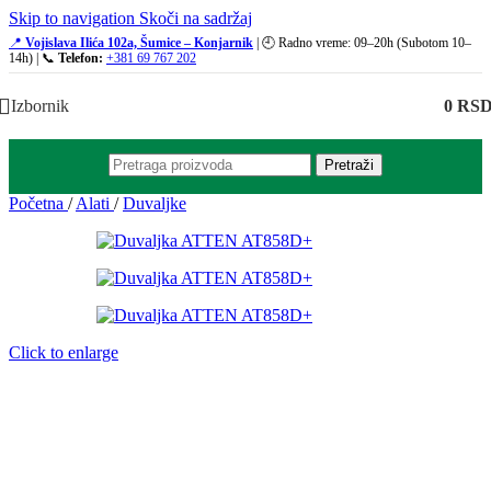
Skip to navigation
Skoči na sadržaj
📍
Vojislava Ilića 102a, Šumice – Konjarnik
| 🕘 Radno vreme: 09–20h (Subotom 10–
14h) | 📞
Telefon:
+381 69 767 202
Izbornik
0
RS
Pretraži
Početna
/
Alati
/
Duvaljke
Click to enlarge