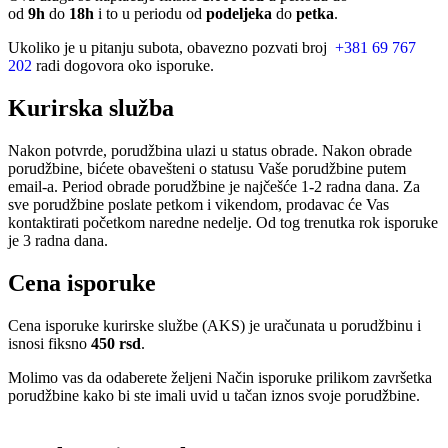
od
9h
do
18h
i to u periodu od
podeljeka
do
petka
.
Ukoliko je u pitanju subota, obavezno pozvati broj
+381 69 767
202
radi dogovora oko isporuke.
Kurirska služba
Nakon potvrde, porudžbina ulazi u status obrade. Nakon obrade
porudžbine, bićete obavešteni o statusu Vaše porudžbine putem
email-a. Period obrade porudžbine je najčešće 1-2 radna dana. Za
sve porudžbine poslate petkom i vikendom, prodavac će Vas
kontaktirati početkom naredne nedelje. Od tog trenutka rok isporuke
je 3 radna dana.
Cena isporuke
Cena isporuke kurirske službe (AKS) je uračunata u porudžbinu i
isnosi fiksno
450 rsd
.
Molimo vas da odaberete željeni Način isporuke prilikom završetka
porudžbine kako bi ste imali uvid u tačan iznos svoje porudžbine.