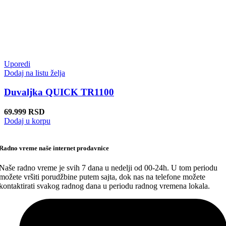
Uporedi
Dodaj na listu želja
Duvaljka QUICK TR1100
69.999
RSD
Dodaj u korpu
Radno vreme naše internet prodavnice
Naše radno vreme je svih 7 dana u nedelji od 00-24h. U tom periodu
možete vršiti porudžbine putem sajta, dok nas na telefone možete
kontaktirati svakog radnog dana u periodu radnog vremena lokala.