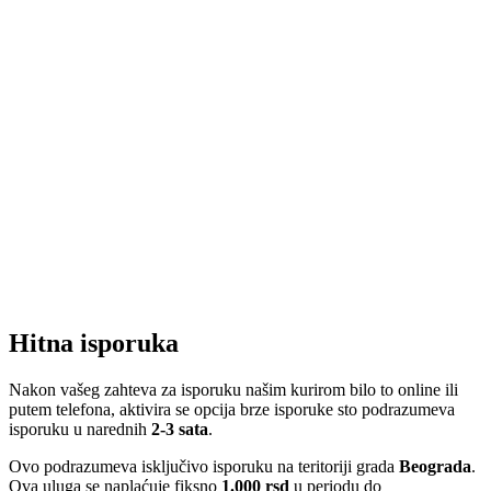
Hitna isporuka
Nakon vašeg zahteva za isporuku našim kurirom bilo to online ili
putem telefona, aktivira se opcija brze isporuke sto podrazumeva
isporuku u narednih
2-3 sata
.
Ovo podrazumeva isključivo isporuku na teritoriji grada
Beograda
.
Ova uluga se naplaćuje fiksno
1.000 rsd
u periodu do