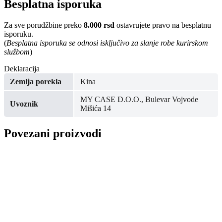
Besplatna isporuka
Za sve porudžbine preko
8.000 rsd
ostavrujete pravo na besplatnu
isporuku.
(
Besplatna isporuka se odnosi isključivo za slanje robe kurirskom
službom
)
Deklaracija
Zemlja porekla
Kina
MY CASE D.O.O., Bulevar Vojvode
Uvoznik
Mišića 14
Povezani proizvodi