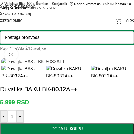
📍
Vojislava Ilića 102a, Šumice – Konjarnik
| 🕘 Radno vreme: 09–20h (Subotom 10–
Skip to navigation
14h) | 📞
Telefon:
+381 69 767 202
Skoči na sadržaj
IZBORNIK
0
R
Početna
/
Alati
/
Duvaljke
Click to enlarge
Duvaljka BAKU BK-8032A++
5.999
RSD
-
+
DODAJ U KORPU