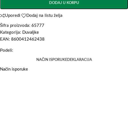
DODAJ U KORPU
Uporedi
Dodaj na listu želja
Šifra proizvoda:
65777
Kategorija:
Duvaljke
EAN:
8600412462438
Podeli:
NAČIN ISPORUKE
DEKLARACIJA
Način isporuke