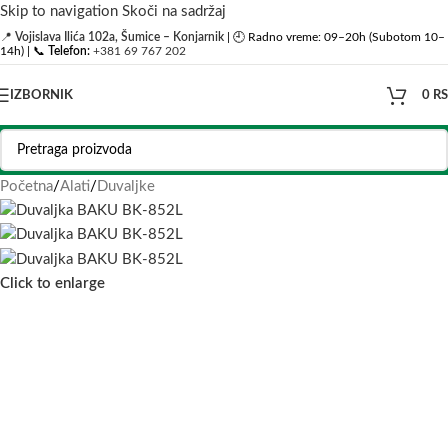
Skip to navigation
Skoči na sadržaj
📍
Vojislava Ilića 102a, Šumice – Konjarnik
| 🕘 Radno vreme: 09–20h (Subotom 10–
14h) | 📞
Telefon:
+381 69 767 202
IZBORNIK
0
R
Početna
/
Alati
/
Duvaljke
Click to enlarge