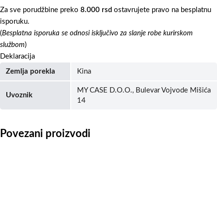
Za sve porudžbine preko
8.000 rsd
ostavrujete pravo na besplatnu
isporuku.
(
Besplatna isporuka se odnosi isključivo za slanje robe kurirskom
službom
)
Deklaracija
Zemlja porekla
Kina
MY CASE D.O.O., Bulevar Vojvode Mišića
Uvoznik
14
Povezani proizvodi