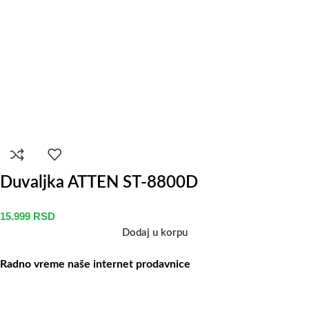
Duvaljka ATTEN ST-8800D
15.999
RSD
Dodaj u korpu
Radno vreme naše internet prodavnice
Naše radno vreme je svih 7 dana u nedelji od 00-24h. U tom
periodu možete vršiti porudžbine putem sajta, dok nas na telefone