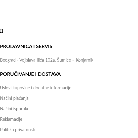
možete kontaktirati svakog radnog dana u periodu radnog vremena
lokala.
Online shop:
+381 (69) 767-202
PRODAVNICA I SERVIS
Beograd - Vojislava Ilića 102a, Šumice – Konjarnik
PORUČIVANJE I DOSTAVA
Uslovi kupovine i dodatne informacije
Načini plaćanja
Načini isporuke
Reklamacije
Politika privatnosti