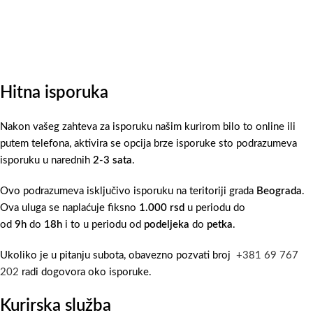
Hitna isporuka
Nakon vašeg zahteva za isporuku našim kurirom bilo to online ili
putem telefona, aktivira se opcija brze isporuke sto podrazumeva
isporuku u narednih
2-3 sata
.
Ovo podrazumeva isključivo isporuku na teritoriji grada
Beograda
.
Ova uluga se naplaćuje fiksno
1.000 rsd
u periodu do
od
9h
do
18h
i to u periodu od
podeljeka
do
petka
.
Ukoliko je u pitanju subota, obavezno pozvati broj
+381 69 767
202
radi dogovora oko isporuke.
Kurirska služba