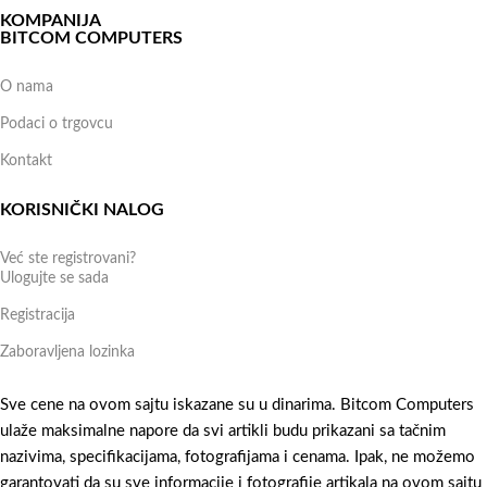
KOMPANIJA
BITCOM COMPUTERS
O nama
Podaci o trgovcu
Kontakt
KORISNIČKI NALOG
Već ste registrovani?
Ulogujte se sada
Registracija
Zaboravljena lozinka
Sve cene na ovom sajtu iskazane su u dinarima. Bitcom Computers
ulaže maksimalne napore da svi artikli budu prikazani sa tačnim
nazivima, specifikacijama, fotografijama i cenama. Ipak, ne možemo
garantovati da su sve informacije i fotografije artikala na ovom sajtu