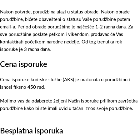
Nakon potvrde, porudžbina ulazi u status obrade. Nakon obrade
porudžbine, bićete obavešteni o statusu Vaše porudžbine putem
email-a. Period obrade porudžbine je najčešće 1-2 radna dana. Za
sve porudžbine poslate petkom i vikendom, prodavac će Vas
kontaktirati početkom naredne nedelje. Od tog trenutka rok
isporuke je 3 radna dana.
Cena isporuke
Cena isporuke kurirske službe (AKS) je uračunata u porudžbinu i
isnosi fiksno
450 rsd
.
Molimo vas da odaberete željeni Način isporuke prilikom završetka
porudžbine kako bi ste imali uvid u tačan iznos svoje porudžbine.
Besplatna isporuka