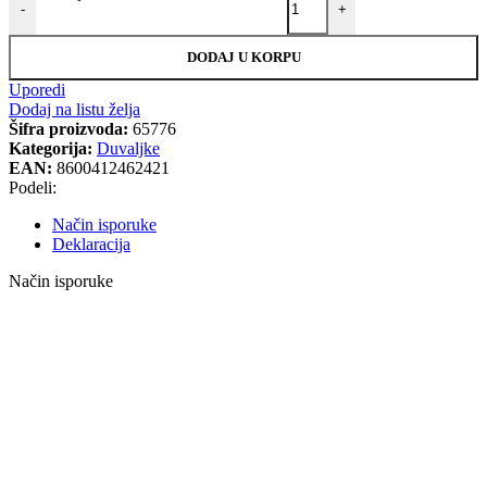
-
+
DODAJ U KORPU
Uporedi
Dodaj na listu želja
Šifra proizvoda:
65776
Kategorija:
Duvaljke
EAN:
8600412462421
Podeli:
Način isporuke
Deklaracija
Način isporuke