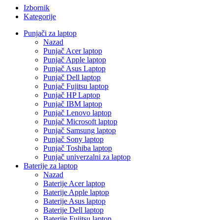
Izbornik
Kategorije
Punjači za laptop
Nazad
Punjač Acer laptop
Punjač Apple laptop
Punjač Asus Laptop
Punjač Dell laptop
Punjač Fujitsu laptop
Punjač HP Laptop
Punjač IBM laptop
Punjač Lenovo laptop
Punjač Microsoft laptop
Punjač Samsung laptop
Punjač Sony laptop
Punjač Toshiba laptop
Punjač univerzalni za laptop
Baterije za laptop
Nazad
Baterije Acer laptop
Baterije Apple laptop
Baterije Asus laptop
Baterije Dell laptop
Baterije Fujitsu laptop