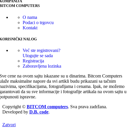
KOMPANIJA
BITCOM COMPUTERS
O nama
Podaci o trgovcu
Kontakt
KORISNIČKI NALOG
Već ste registrovani?
Ulogujte se sada
Registracija
Zaboravljena lozinka
Sve cene na ovom sajtu iskazane su u dinarima. Bitcom Computers
ulaže maksimalne napore da svi artikli budu prikazani sa tačnim
nazivima, specifikacijama, fotografijama i cenama. Ipak, ne možemo
garantovati da su sve informacije i fotografije artikala na ovom sajtu u
potpunosti ispravne.
Copyright ©
BITCOM computers
. Sva prava zadržana.
Developed by
D.B. code
.
Zatvori