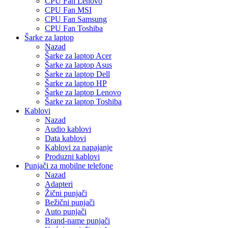
CPU Fan Lenovo
CPU Fan MSI
CPU Fan Samsung
CPU Fan Toshiba
Šarke za laptop
Nazad
Šarke za laptop Acer
Šarke za laptop Asus
Šarke za laptop Dell
Šarke za laptop HP
Šarke za laptop Lenovo
Šarke za laptop Toshiba
Kablovi
Nazad
Audio kablovi
Data kablovi
Kablovi za napajanje
Produzni kablovi
Punjači za mobilne telefone
Nazad
Adapteri
Žični punjači
Bežični punjači
Auto punjači
Brand-name punjači