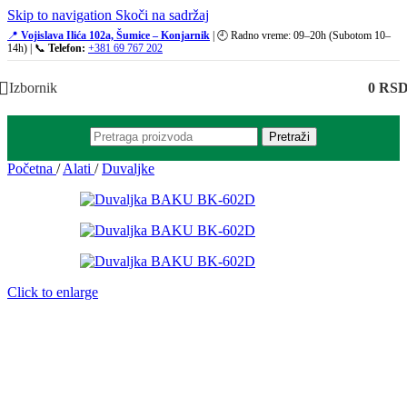
Skip to navigation
Skoči na sadržaj
📍
Vojislava Ilića 102a, Šumice – Konjarnik
| 🕘 Radno vreme: 09–20h (Subotom 10–
14h) | 📞
Telefon:
+381 69 767 202
Izbornik
0
RS
Pretraži
Početna
/
Alati
/
Duvaljke
Click to enlarge