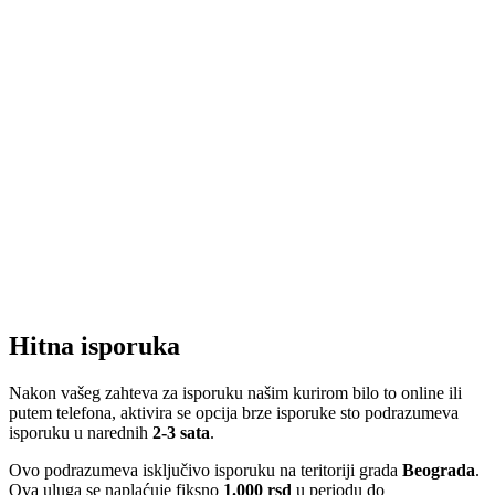
Hitna isporuka
Nakon vašeg zahteva za isporuku našim kurirom bilo to online ili
putem telefona, aktivira se opcija brze isporuke sto podrazumeva
isporuku u narednih
2-3 sata
.
Ovo podrazumeva isključivo isporuku na teritoriji grada
Beograda
.
Ova uluga se naplaćuje fiksno
1.000 rsd
u periodu do