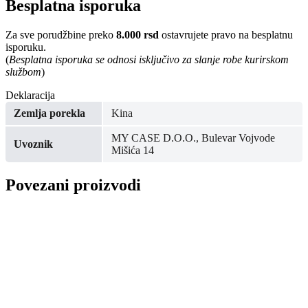
Besplatna isporuka
Za sve porudžbine preko
8.000 rsd
ostavrujete pravo na besplatnu
isporuku.
(
Besplatna isporuka se odnosi isključivo za slanje robe kurirskom
službom
)
Deklaracija
Zemlja porekla
Kina
MY CASE D.O.O., Bulevar Vojvode
Uvoznik
Mišića 14
Povezani proizvodi