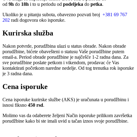
od
9h
do
18h
i to u periodu od
podeljeka
do
petka
.
Ukoliko je u pitanju subota, obavezno pozvati broj
+381 69 767
202
radi dogovora oko isporuke.
Kurirska služba
Nakon potvrde, porudžbina ulazi u status obrade. Nakon obrade
porudžbine, bićete obavešteni o statusu Vaše porudžbine putem
email-a. Period obrade porudžbine je najčešće 1-2 radna dana. Za
sve porudžbine poslate petkom i vikendom, prodavac će Vas
kontaktirati početkom naredne nedelje. Od tog trenutka rok isporuke
je 3 radna dana.
Cena isporuke
Cena isporuke kurirske službe (AKS) je uračunata u porudžbinu i
isnosi fiksno
450 rsd
.
Molimo vas da odaberete željeni Način isporuke prilikom završetka
porudžbine kako bi ste imali uvid u tačan iznos svoje porudžbine.