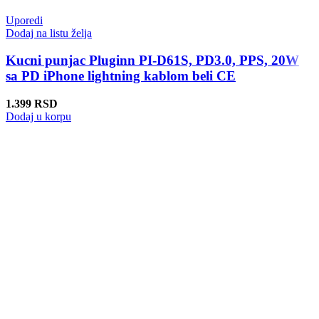
Uporedi
Dodaj na listu želja
Kucni punjac Pluginn PI-D61S, PD3.0, PPS, 20W
sa PD iPhone lightning kablom beli CE
1.399
RSD
Dodaj u korpu