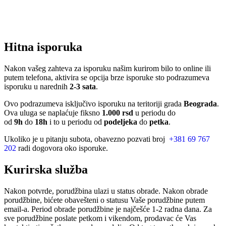
Hitna isporuka
Nakon vašeg zahteva za isporuku našim kurirom bilo to online ili
putem telefona, aktivira se opcija brze isporuke sto podrazumeva
isporuku u narednih
2-3 sata
.
Ovo podrazumeva isključivo isporuku na teritoriji grada
Beograda
.
Ova uluga se naplaćuje fiksno
1.000 rsd
u periodu do
od
9h
do
18h
i to u periodu od
podeljeka
do
petka
.
Ukoliko je u pitanju subota, obavezno pozvati broj
+381 69 767
202
radi dogovora oko isporuke.
Kurirska služba
Nakon potvrde, porudžbina ulazi u status obrade. Nakon obrade
porudžbine, bićete obavešteni o statusu Vaše porudžbine putem
email-a. Period obrade porudžbine je najčešće 1-2 radna dana. Za
sve porudžbine poslate petkom i vikendom, prodavac će Vas