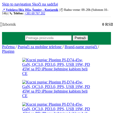
Skip to navigation
Skoči na sadržaj
📍
Vojislava Ilića 102a, Šumice – Konjarnik
| 🕘 Radno vreme: 09–20h (Subotom 10–
14h) | 📞
Telefon:
+381 69 767 202
Izbornik
0
RS
Pretraži
Početna
/
Punjači za mobilne telefone
/
Brand-name punjači
/
Pluginn