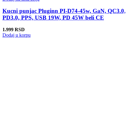
Kucni punjac Pluginn PI-D74-45w, GaN, QC3.0,
PD3.0, PPS, USB 19W, PD 45W beli CE
1.999
RSD
Dodaj u korpu