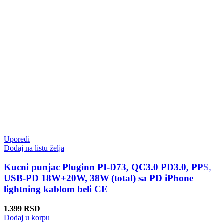
Uporedi
Dodaj na listu želja
Kucni punjac Pluginn PI-D73, QC3.0 PD3.0, PPS,
USB-PD 18W+20W, 38W (total) sa PD iPhone
lightning kablom beli CE
1.399
RSD
Dodaj u korpu