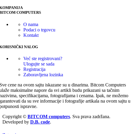
KOMPANIJA
BITCOM COMPUTERS
O nama
Podaci o trgovcu
Kontakt
KORISNIČKI NALOG
Već ste registrovani?
Ulogujte se sada
Registracija
Zaboravljena lozinka
Sve cene na ovom sajtu iskazane su u dinarima. Bitcom Computers
ulaže maksimalne napore da svi artikli budu prikazani sa tačnim
nazivima, specifikacijama, fotografijama i cenama. Ipak, ne možemo
garantovati da su sve informacije i fotografije artikala na ovom sajtu u
potpunosti ispravne.
Copyright ©
BITCOM computers
. Sva prava zadržana.
Developed by
D.B. code
.