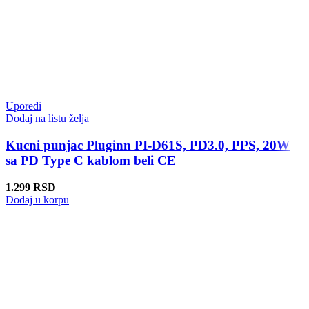
Uporedi
Dodaj na listu želja
Kucni punjac Pluginn PI-D61S, PD3.0, PPS, 20W
sa PD Type C kablom beli CE
1.299
RSD
Dodaj u korpu