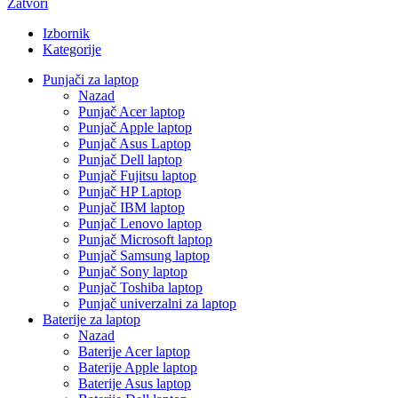
Zatvori
Izbornik
Kategorije
Punjači za laptop
Nazad
Punjač Acer laptop
Punjač Apple laptop
Punjač Asus Laptop
Punjač Dell laptop
Punjač Fujitsu laptop
Punjač HP Laptop
Punjač IBM laptop
Punjač Lenovo laptop
Punjač Microsoft laptop
Punjač Samsung laptop
Punjač Sony laptop
Punjač Toshiba laptop
Punjač univerzalni za laptop
Baterije za laptop
Nazad
Baterije Acer laptop
Baterije Apple laptop
Baterije Asus laptop