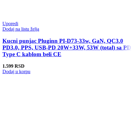
Uporedi
Dodaj na listu želja
Kucni punjac Pluginn PI-D73-33w, GaN, QC3.0
PD3.0, PPS, USB-PD 20W+33W, 53W (total) sa PD
Type C kablom beli CE
1.599
RSD
Dodaj u korpu