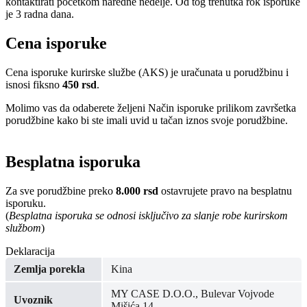
kontaktirati početkom naredne nedelje. Od tog trenutka rok isporuke
je 3 radna dana.
Cena isporuke
Cena isporuke kurirske službe (AKS) je uračunata u porudžbinu i
isnosi fiksno
450 rsd
.
Molimo vas da odaberete željeni Način isporuke prilikom završetka
porudžbine kako bi ste imali uvid u tačan iznos svoje porudžbine.
Besplatna isporuka
Za sve porudžbine preko
8.000 rsd
ostavrujete pravo na besplatnu
isporuku.
(
Besplatna isporuka se odnosi isključivo za slanje robe kurirskom
službom
)
Deklaracija
Zemlja porekla
Kina
MY CASE D.O.O., Bulevar Vojvode
Uvoznik
Mišića 14