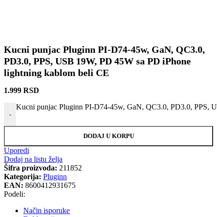
Kucni punjac Pluginn PI-D74-45w, GaN, QC3.0,
PD3.0, PPS, USB 19W, PD 45W sa PD iPhone
lightning kablom beli CE
1.999
RSD
Kucni punjac Pluginn PI-D74-45w, GaN, QC3.0, PD3.0, PPS, U
-
DODAJ U KORPU
Uporedi
Dodaj na listu želja
Šifra proizvoda:
211852
Kategorija:
Pluginn
EAN:
8600412931675
Podeli:
Način isporuke