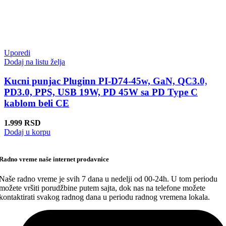
Uporedi
Dodaj na listu želja
Kucni punjac Pluginn PI-D74-45w, GaN, QC3.0,
PD3.0, PPS, USB 19W, PD 45W sa PD Type C
kablom beli CE
1.999
RSD
Dodaj u korpu
Radno vreme naše internet prodavnice
Naše radno vreme je svih 7 dana u nedelji od 00-24h. U tom periodu
možete vršiti porudžbine putem sajta, dok nas na telefone možete
kontaktirati svakog radnog dana u periodu radnog vremena lokala.