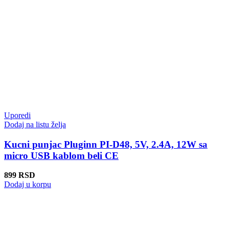
Uporedi
Dodaj na listu želja
Kucni punjac Pluginn PI-D48, 5V, 2.4A, 12W sa
micro USB kablom beli CE
899
RSD
Dodaj u korpu