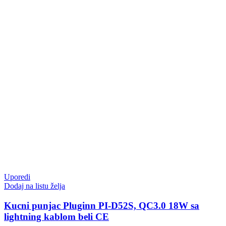
Uporedi
Dodaj na listu želja
Kucni punjac Pluginn PI-D52S, QC3.0 18W sa
lightning kablom beli CE